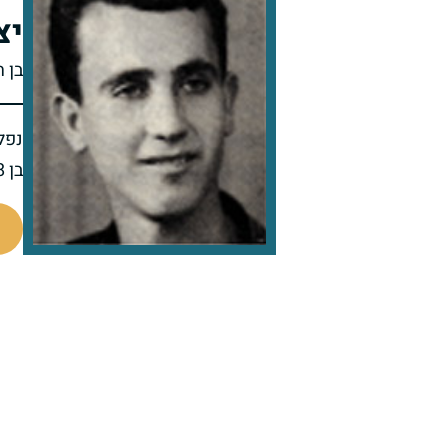
יצ
בן 
נפל 
בן 18 בנופלו
44758