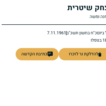
חק שיטרית
חנה ומשה
ביום
כ"ח בחשון תשכ"ב
7.11.1961
להדלקת נר לזכרו
כתיבת הקדשה