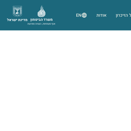
 הזיכרון
אודות
EN
משרד הביטחון
מדינת ישראל
אגף משפחות, הנצחה ומורשת