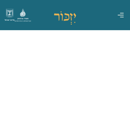
משרד הביטחון
מדינת ישראל
אגף משפחות, הנצחה ומורשת