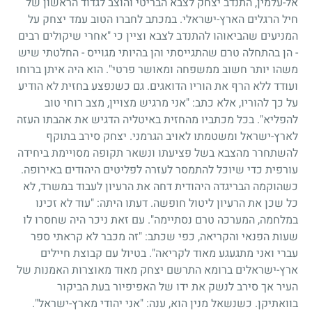
אל-עלמין, התנדב יצחק לצבא הבריטי והוצב לגדוד הראשון של
חיל הרגלים הארץ-ישראלי. במכתב לחברו הטוב עמד יצחק על
המניעים שהביאוהו להתנדב לצבא וציין כי "אחרי שיקולים רבים
- הן בהתחלה טרם שהתגייסתי והן בהיותי מגוייס - החלטתי שיש
משהו יותר חשוב ממשפחה ומאושר פרטי". הוא היה איתן ברוחו
ועודד ללא הרף את הוריו הדואגים. גם כשנפצע בחזית לא הודיע
על כך להוריו, אלא כתב: "אני מרגיש מצויין, מצב רוחי טוב
להפליא". בכל מכתביו מהחזית באיטליה הדגיש את אהבתו העזה
לארץ-ישראל ומשטמתו לאויב הגרמני. יצחק סירב בתוקף
להשתחרר מהצבא בשל פציעתו ונשאר תקופה מסויימת ביחידה
עורפית כדי שיוכל להתמסר לעזרה לפליטים היהודים באירופה.
כשהוקמה הבריגדה היהודית דחה את הרעיון לעבוד במשרד, לא
כל שכן את הרעיון ליטול חופשה. דעתו היתה: "עוד לא זכינו
במלחמה, המערכה טרם נסתיימה". עם זאת ניכר היה שחסרו לו
שעות הפנאי והקריאה, כפי שכתב: "זה מכבר לא קראתי ספר
עברי ואני מתגעגע מאוד לקריאה". בטיול עם קבוצת חיילים
ארץ-ישראלים ברומא התרשם יצחק מאוד מאוצרות האמנות של
העיר אך סירב לנשק את ידו של האפיפיור בעת הביקור
בוואתיקן. כשנשאל מנין הוא, ענה: "אני יהודי מארץ-ישראל".