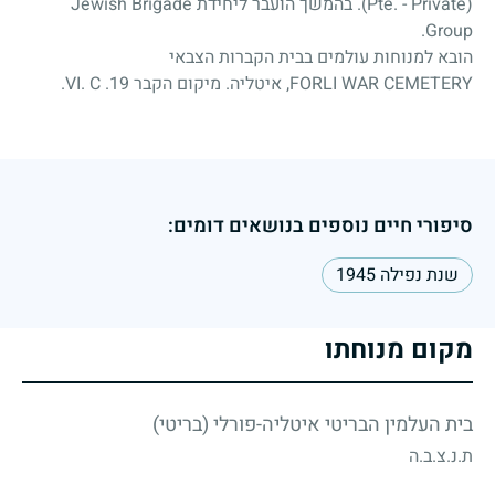
(Pte. - Private). בהמשך הועבר ליחידת Jewish Brigade
Group.
הובא למנוחות עולמים בבית הקברות הצבאי
FORLI WAR CEMETERY, איטליה. מיקום הקבר VI. C .19.
סיפורי חיים נוספים בנושאים דומים:
שנת נפילה 1945
מקום מנוחתו
בית העלמין הבריטי איטליה-פורלי (בריטי)
ת.נ.צ.ב.ה