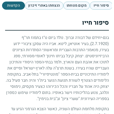
סיפור חייו
מקום מנוחתו
הנצחתו באתרי זיכרון
הקדשות
סיפור חייו
בנם-יחידם של דבורה וברוך. נולד ביום ט"ז בתמוז תר"ף
(2.7.1920)
, בעיר אוטיאן, ליטא. אביו היה עסקן ציבורי ידוע
בעירו, מנאמני התרבות העברית ומראשוני הסתדרות הציונים
הרביזיוניסטים. יצחק קיבל בביתו חינוך לאומי-מסורתי, ספג
לתוכו את אהבת העם והארץ, ולמד בבתי-הספר היסודי והתיכון
העבריים שהיו בעירו. בשנת תרצ"ה עלה לארץ-ישראל וסיים את
לימודיו התיכוניים בבית-הספר "מונטיפיורי" בתל-אביב. בתקופת
הלימודים הצטרף לשורת תנועת הנוער בית"ר והיה חבר פעיל בה.
יצחק היה אהוד על חבריו והכל הכירוהו כצעיר מקסים, נימוסי
ונלהב, צנוע בהליכותיו וישר באופיו. בתום לימודיו שימש כספרן
בספריה העירונית "שערי ציון" וב"בית בנימין".
בתקופת מלחמת העולם השניה, כאשר הצבא הגרמני הגיע עד