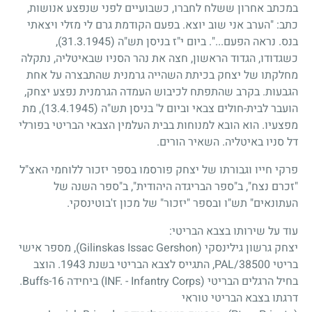
במכתב אחרון ששלח לחברו, כשבועיים לפני שנפצע אנושות,
כתב: "הערב אני שוב יוצא. בפעם הקודמת גרם לי מזלי ויצאתי
בנס. נראה הפעם...". ביום י"ז בניסן תש"ה
(31.3.1945)
,
כשגדודו, הגדוד הראשון, חצה את נהר הסניו שבאיטליה, נתקלה
מחלקתו של יצחק בכיתת השהייה גרמנית שהתבצרה על אחת
הגבעות. בקרב שהתפתח לכיבוש העמדה הגרמנית נפצע יצחק,
הועבר לבית-חולים צבאי וביום ל' בניסן תש"ה
(13.4.1945)
, מת
מפצעיו. הוא הובא למנוחות בבית העלמין הצבאי הבריטי בפורלי
דל סניו באיטליה. השאיר הורים.
פרקי חייו וגבורתו של יצחק פורסמו בספר יזכור ללוחמי האצ"ל
"זכרם נצח", ב"ספר הבריגדה היהודית", ב"ספר השנה של
העתונאים" תש"ו ובספר "יזכור" של מכון ז'בוטינסקי.
עוד על שירותו בצבא הבריטי:
יצחק גרשון גילינסקי (Gilinskas Issac Gershon), מספר אישי
בריטי PAL/38500, התגייס לצבא הבריטי בשנת 1943. הוצב
בחיל הרגלים הבריטי (INF. - Infantry Corps) ביחידה Buffs-16.
דרגתו בצבא הבריטי טוראי