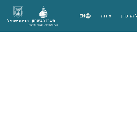
 הזיכרון
אודות
EN
משרד הביטחון
מדינת ישראל
אגף משפחות, הנצחה ומורשת