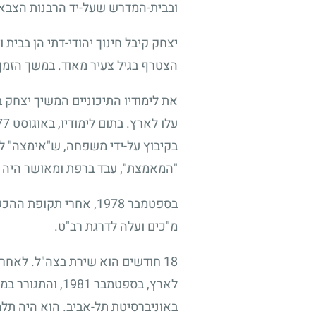
ובבית-המדרש שעל-יד הרבנות הצבא
יצחק קיבל חינוך יהודי-דתי הן בבית
הצטרף בגיל צעיר מאוד. במשך הזמן 
את לימודיו התיכוניים המשיך יצחק במ
עלו לארץ. בתום לימודיו, באוגוסט
77
בקיבוץ על-ידי משפחה, ש"אימצה" 
"המאמצת", עבד ברפת ומאושר היה ב
בספטמבר
1978
, אחרי תקופת ההכשר
מ"כים ועלה לדרגת רב"ט.
18
חודשים הוא שירת בצה"ל. לאחר מ
לארץ, בספטמבר
1981
, והתגורר במ
באוניברסיטת תל-אביב. הוא היה תלמ