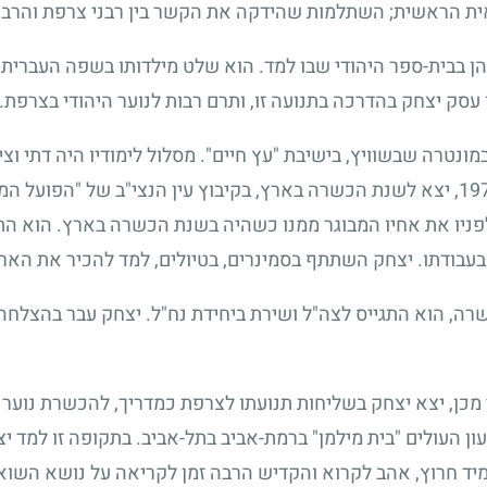
ית הראשית
;
השתלמות שהידקה את הקשר בין רבני צרפת והרבנ
 והן בבית-ספר היהודי שבו למד. הוא שלט מילדותו בשפה העברית 
עסק יצחק בהדרכה בתנועה זו, ותרם רבות לנוער היהודי בצרפת.
ונטרה שבשוויץ, בישיבת "עץ חיים". מסלול לימודיו היה דתי וציונ
19
, יצא לשנת הכשרה בארץ, בקיבוץ עין הנצי"ב של "הפועל המז
לפניו את אחיו המבוגר ממנו כשהיה בשנת הכשרה בארץ. הוא 
עבודתו. יצחק השתתף בסמינרים, בטיולים, למד להכיר את הארץ
ה, הוא התגייס לצה"ל ושירת ביחידת נח"ל. יצחק עבר בהצלחה 
כן, יצא יצחק בשליחות תנועתו לצרפת כמדריך, להכשרת נוער 
עון העולים "בית מילמן" ברמת-אביב בתל-אביב. בתקופה זו למד
יד חרוץ, אהב לקרוא והקדיש הרבה זמן לקריאה על נושא השואה.