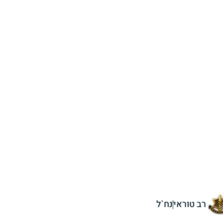
רב טוראי
נח`ל