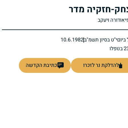
חק-חזקיה מדר
יאודורה ויעקב
ביום
י"ט בסיון תשמ"ב
10.6.1982
להדלקת נר לזכרו
כתיבת הקדשה