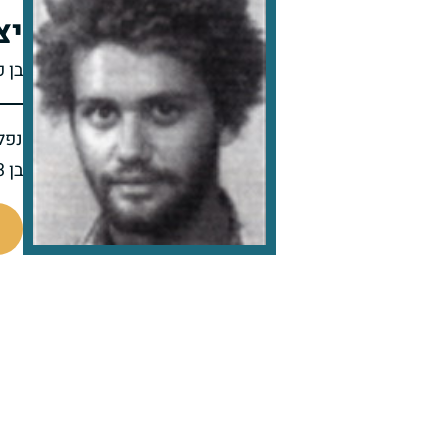
יצ
בן פ
נפל 
בן 23 בנופלו
98964