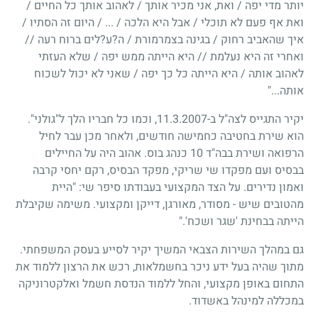
יותר מדי יפה / ואת, אני מכיר אותך / לאהוב אותך כל החיים /
ואת אף פעם לא תוכלי / אבל היא הלכה / ... / היום זה הסתיו /
איך שהאביב רחוק / בגינה בצמרמורת / ה?ע?לים ברוח רעה //
ואחרי זה היא נעלמת // היא הייתה ממש יפה / שלא העזתי
לאהוב אותה / היא הייתה כל כך יפה / שאני לא יכול לשכוח
אותה..."
יקיר התגייס לצה"ל ב-11.3.2007, וכמו כל חבריו הלך ל"גולני".
הוא שירת בחטיבה כחמישה חודשים, ולאחר מכן עבר לחיל
הרפואה ושירת בבה"ד 10 כנהג בוס. אהוב היה על החיילים
בבסיס ועם מפקדו שי שריקי, מפקד הבסיס, רקם יחסי קרבה
ואמון נדירים. על הצד המקצועי בעבודתו סיפר שי: "היית
מהטובים שיש - מסודר, מאורגן, דייקן ומקצועי. משימה שקיבלת
הייתה בבחינת 'שגר ושכח'."
גם במהלך השירות הצבאי המשיך יקיר לסייע בעסק המשפחתי.
מתוך שהיה בעל ידע ניכר בחשמלאות, רכש את הרצון ללמוד את
התחום באופן מקצועי, והחל ללמוד הנדסת חשמל ואלקטרוניקה
במכללה למינהל באשדוד.