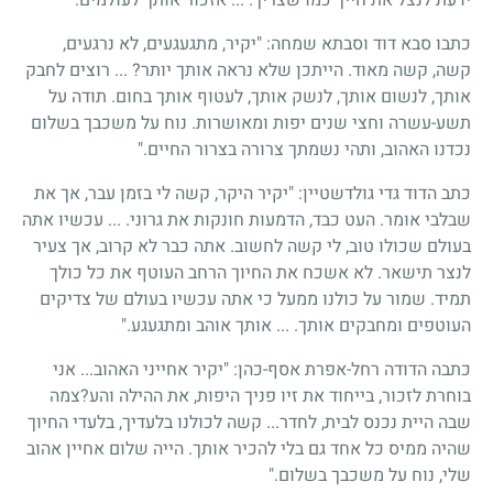
כתבו סבא דוד וסבתא שמחה: "יקיר, מתגעגעים, לא נרגעים,
קשה, קשה מאוד. הייתכן שלא נראה אותך יותר? ... רוצים לחבק
אותך, לנשום אותך, לנשק אותך, לעטוף אותך בחום. תודה על
תשע-עשרה וחצי שנים יפות ומאושרות. נוח על משכבך בשלום
נכדנו האהוב, ותהי נשמתך צרורה בצרור החיים."
כתב הדוד גדי גולדשטיין: "יקיר היקר, קשה לי בזמן עבר, אך את
שבלבי אומר. העט כבד, הדמעות חונקות את גרוני. ... עכשיו אתה
בעולם שכולו טוב, לי קשה לחשוב. אתה כבר לא קרוב, אך צעיר
לנצר תישאר. לא אשכח את החיוך הרחב העוטף את כל כולך
תמיד. שמור על כולנו ממעל כי אתה עכשיו בעולם של צדיקים
העוטפים ומחבקים אותך. ... אותך אוהב ומתגעגע."
כתבה הדודה רחל-אפרת אסף-כהן: "יקיר אחייני האהוב... אני
בוחרת לזכור, בייחוד את זיו פניך היפות, את ההילה והע?צמה
שבה היית נכנס לבית, לחדר... קשה לכולנו בלעדיך, בלעדי החיוך
שהיה ממיס כל אחד גם בלי להכיר אותך. הייה שלום אחיין אהוב
שלי, נוח על משכבך בשלום."