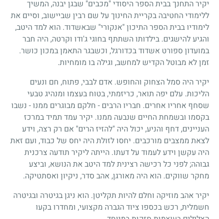
יקיר התחנך בבית הספר היסודי "מכבים" שבגן יבנה, המשיך
ללימודי החטיבה בקריית החינוך על שם רבין שביישוב, וסיים את
לימודיו בבית הספר התיכון "אנקורי" שבאשדוד. הוא למד היטב,
והגיע להישגים. בילדותו השתתף בחוגי ג'ודו וקרטה, היה חבר
במועדון ספורט אשדוד בכדורגל, וכשבגר התאמן במכון כושר.
זמן לא מבוטל הקדיש למחשב, וגילה בו מומחיות.
יקיר היה סמל הצחוק והחופש. אדם לבבי, פתוח, חם ונעים
הליכות. עלם יפה תואר, כריזמתי, בטוח בעצמו ומנהיג טבעי
שסחף אחריו אחרים. חבריו הרבים - חלקם מבוגרים ממנו - נשבו
בקסמו ובשמחת החיים שנבעה ממנו. יקיר עמד תמיד במרכז
העניינים, דחף והניע, יכול היה "להזיז הרים" אם רק רצה, וידע
לצאת ממצבים מורכבים. יחסו לזולת היה יחס של כבוד, ועם זאת
היה עקשן וידע לעמוד על דעתו. הייתה ליקיר תודעה צרכנית
גבוהה; לפני כל רכישה רצינית למד היטב את הנושא, וביצע
מחקר שווקים. הוא היה מאורגן, אהב סדר, ניקיון ואסתטיקה.
יקיר אהב מוזיקה וחלם להיות תקליטן. הוא ניגן בגיטרה ובגיטרה
חשמלית, רכש בכספו ציוד הגברה מקצועי, ומחדרו בקעו
הצלילים בעוצמות חזקות במיוחד.