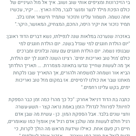
בי הזיכרונות ומציפים אותי שוב ושוב. איך אל מול העיניים של
כולם הפכת מילד לנער ומנער לגבר, מלח הארץ. ... יקיר, עכשיו
אתה נשמה. תשמור עלינו ותזכור שתמיד תישאר אתנו בלב.
תמיד נזכור את יקיר היפה, החכם, המצחיק, המאושר, היקר."
באזכרה שנערכה במלאות שנה לנפילתו, נשא דברים הדוד ראובן:
"יום הולדת חוגגים למי שגדל בשנה. יום הולדת חוגגים למי
שבגופו נשמה. יום הולדת חוגגים עם עוגה ובלונים ומברכים
כולם 'מזל טוב ואריכות ימים'. רצינו השנה לחגוג לך יום הולדת,
אך מה לעשות שחייך נגדעו בתאונה מצמררת. ... תאריך הולדתך
הביא אור ושמחה למשפחה ולהורים, אך התאריך שבו נלקחת
מאתנו שבר את כולנו לרסיסים. אז במקום מזל טוב ואריכות
ימים, בקש עלינו רחמים."
כתבה בת הדוד דניאל אחרק: "כל כך מהר! כמה זמן כבר הספקת
לחיות? לפרוח? לגדול? הזמן באמת נראה קצר - תשע-עשרה
וחצי שנים בלבד. אבל הספקת המון. כן - עשית מה שבן אדם
רגיל חולם לעשות ומה שלבן אדם רגיל אין אומץ! כמו שאומרים,
חיים רק פעם אחת. כאילו שידעת מראש מה הולך לקרות, כי
ידעת לנצל את חייך כמו שצריך. ... אזכור אותך לעולמים."