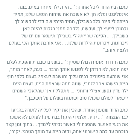
כתבה בת הדוד ליטל אחרק: "... היית ילד מיוחד במינו, בוגר,
אינטליגנט ומלא חן. לא אשכח את שיחות הנפש שלנו, תמיד
הייתה לי פינה בלב בשבילך, תמיד הייתי שם כדי להקשיב לך
וכמובן לייעץ לך, ועכשיו, נלקחה ממני הזכות להיות כאן
בשבילך. ... הפינה שהייתה לי בשבילך תישאר עם ים של
זיכרונות, זיכרונות הילדות שלנו. ... אני אוהבת אותך הכי בעולם
ולנצח אוהב."
כתבה הדודה אופירה גולדשטיין: "... בשנים שבגרת והפכת לעלם
יפה תואר, לא הזדמן לי לפגוש אותך הרבה ... כעת, לאחר מותך,
אני שומעת סיפורים רבים עליך וחושבת לעצמי: בעצם כלפי חוץ
היית מישהו אחר לגמרי, שונה ממה שבאמת היית, בעצם היית
ילד עדין נפש, אצילי ורוחני. ... מתפללת אני שמלאכי השמים
יישאוך לעולם שכולו טוב ושתנוח בשלום על משכבך."
כתב הדוד שמעון אחרק, שהכין את יקיר לעלייה לתורה בהגיעו
לבר המצווה: "... יקיר, תלמידי היקר! בבת עיני! לעולם לא אשכח
את רגעי האושר שהסבת לי כאשר זכיתי ללמדך ... בתוך זמן קצר
הוכחת עד כמה כישרוני אתה, וכזה היית עד מותך הטרגי. יקירי,