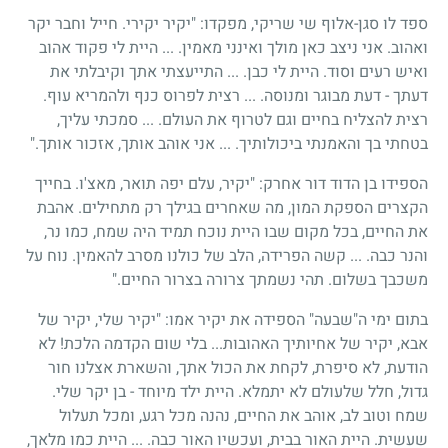
ספד לו סגן-אלוף שי שריקי, מפקדו: "יקיר יקירי. חייל וחבר יקר
ואהוב. אני ניצב כאן מולך ואינני מאמין. ... היית לי פקוד אהוב
ואיש רעים וסוד. היית לי כבן. ... התייעצתי אתך וקיבלתי את
דעתך - דעת מבוגר ומנוסה. ... רצית לפרוס כנף ולהמריא עוף.
רצית להצליח בחיים וגם לטרוף את העולם. ... סמכתי עליך,
בטחתי בך והאמנתי ביכולותיך. ... אני אוהב אותך, אזכור אותך."
הספידו בן הדוד דור אחרק: "יקיר, עלם יפה תואר, מאצ'ו. בחייך
הקצרים הספקת המון, מה שאחרים בגילך רק מתחילים. אהבת
את החיים, בכל מקום שבו היית נוכח תמיד היה שמח, כמו נר,
והנר כבה. ... קשה הפרידה, הלב של כולנו מסרב להאמין. נוח על
משכבך בשלום. תהי נשמתך צרורה בצרור החיים."
בתום ימי ה"שבעה" הספידה את יקיר אמו: "יקיר שלי, יקיר של
אבא, יקיר של אחיותיך האהובות... בלי שום הקדמה הלכת! לא
הודעת, לא סיפרת, לקחת את הכול אתך, והשארת אצלנו חור
גדול, חלל שלעולם לא יתמלא. היית ילד מיוחד - בן יקר שלי.
שמח וטוב לב, אוהב את החיים, נהנה מכל רגע, ומכל תעלול
שעשית. היית האור בבית, ועכשיו האור כבה. ... היית כמו מלאך,