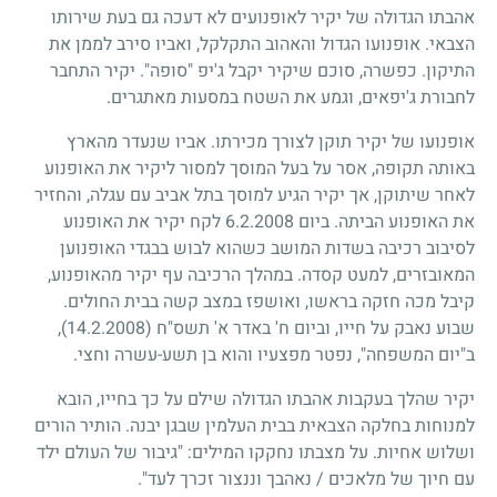
אהבתו הגדולה של יקיר לאופנועים לא דעכה גם בעת שירותו
הצבאי. אופנועו הגדול והאהוב התקלקל, ואביו סירב לממן את
התיקון. כפשרה, סוכם שיקיר יקבל ג'יפ "סופה". יקיר התחבר
לחבורת ג'יפאים, וגמע את השטח במסעות מאתגרים.
אופנועו של יקיר תוקן לצורך מכירתו. אביו שנעדר מהארץ
באותה תקופה, אסר על בעל המוסך למסור ליקיר את האופנוע
לאחר שיתוקן, אך יקיר הגיע למוסך בתל אביב עם עגלה, והחזיר
את האופנוע הביתה. ביום 6.2.2008 לקח יקיר את האופנוע
לסיבוב רכיבה בשדות המושב כשהוא לבוש בבגדי האופנוען
המאובזרים, למעט קסדה. במהלך הרכיבה עף יקיר מהאופנוע,
קיבל מכה חזקה בראשו, ואושפז במצב קשה בבית החולים.
שבוע נאבק על חייו, וביום ח' באדר א' תשס"ח
(14.2.2008)
,
ב"יום המשפחה", נפטר מפצעיו והוא בן תשע-עשרה וחצי.
יקיר שהלך בעקבות אהבתו הגדולה שילם על כך בחייו, הובא
למנוחות בחלקה הצבאית בבית העלמין שבגן יבנה. הותיר הורים
ושלוש אחיות. על מצבתו נחקקו המילים: "גיבור של העולם ילד
עם חיוך של מלאכים / נאהבך וננצור זכרך לעד".