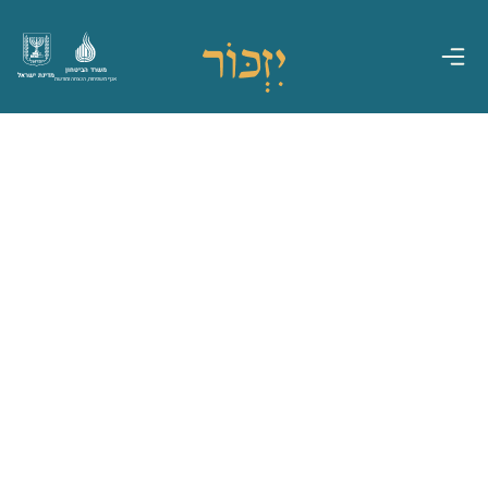
משרד הביטחון
מדינת ישראל
אגף משפחות, הנצחה ומורשת