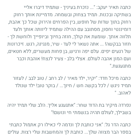
כתבה תאיר יעקב: "... נזכרת בעיניך - שתמיד דיברו אליי
בשתיקה ובכנות. תמיד בצחוק ובשמחה. מדמיינת אותך רחוק
רחוק בתוך שדות של חופש, בין הפרחים והירוק שכל כך אהבת,
דומיננטי וחסון, מסתובב עם ההילה שתמיד ליוותה אותך ולעד
תלווה אותך. שומעת את קולך, חוזה בחיוך וביופייך ולוחשת לך -
חזור בבקשה! ... אתה נשאר לי לעד - שיר, מנגינה, רגש. זיכרונות
של רגעים יפים. עלם יפה ורגיש, בן פחות מעשרים, ללא חטאים,
ועם המון אהבה לעולם. אצלי בלב - צעיר לנצח! אוהבת וכבר
מתגעגעת."
כתבה מיכל חדד: "יקיר, ילד מאיר / לב רחב / טוב לבב / לעזור
תמיד ניגש / לכל בקשה חש / חיוך... / בוקר טוב! ילד שנולד
לאהוב. "
נפרדה מיקיר בת הדוד שחר: "אתגעגע אליך. הלב שלי תמיד יהיה
בשבילך, לעולם תהיה בנשמתי חי ונושם!"
כתבה הדר גל: "אני כותבת לך ונדמה לי כאילו רק אתמול כתבתי
בספר הבר מצווה שלך... כותבת לך והמחשבות שלי רצות. עולים