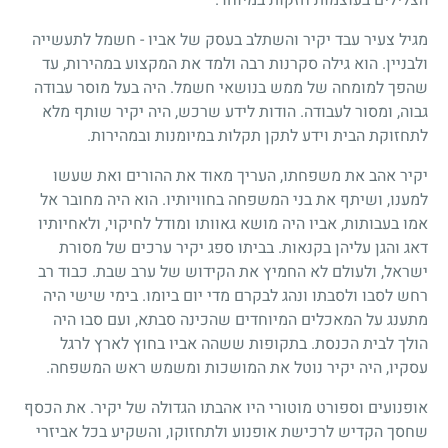
מגיל צעיר עבד יקיר והשתלב בעסק של אביו - חשמל לתעשייה
ולבניין. הוא גילה סקרנות רבה ולמד את המקצוע במהירות, עד
שהפך למומחה של ממש בנושאי חשמל. היה בעל מוסר עבודה
גבוה, ומסור לעבודה. הודות לידע שרכש, היה יקיר שותף מלא
לתחזוקת הבית וידע לתקן תקלות במיומנות ובמהירות.
יקיר אהב את משפחתו, העריך מאוד את ההורים ואת שעשו
למענו, ושיתף את בני המשפחה בחוויותיו. הוא היה מחובר אל
אמו בעבותות, אביו היה מושא גאוותו ומודל לחיקוי, ולאחיותיו
דאג והגן עליהן בקנאות. בביתו ספג יקיר ערכים של מסורת
ישראל, ולעולם לא החמיץ את הקידוש של ערב שבת. כבוד רב
רחש לסבו ולסבתו ונהג לבקרם מדי יום ביומו. בימי שישי היה
מתענג על המאכלים המיוחדים שהכינה סבתא, ועם סבו היה
הולך לבית הכנסת. בתקופות ששהה אביו בחוץ לארץ לרגל
עסקיו, היה יקיר נוטל את המושכות ומשמש ראש המשפחה.
אופנועים וספורט מוטורי היו אהבתו הגדולה של יקיר. את הכסף
שחסך הקדיש לרכישת אופנוע ולתחזוקו, והשקיע בכל אביזרי