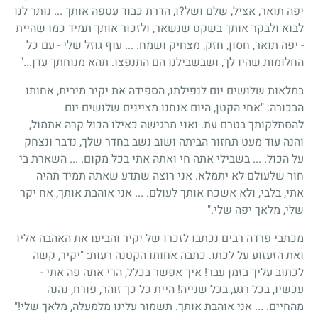
יפה תואר, אציל, שלם ושל?ו, הדרת כבוד עטפה אותך ... נותר לנו
לבוא ולבקר אותך בשקט שנשאר, ולזכור אותך תמיד כמו שהיית
- יפה תואר, חסון, חזק, מצחיק ושמח. ... עוף גוזל שלי - עם כל
החלומות שהיו לך, ושבשבילנו הם התנפצו. תהא מנוחתך עדן..."
במלאות שלושים יום לנפילתו, הספידה את יקיר מירית, אחותו
הבכורה: "אחי הקטן, היום אנחנו מציינים שלושים יום
להסתלקותך בטרם עת. ואני מרגישה כאילו הכול קרה אתמול,
והנה עוד מעט תחזור הביתה ושוב נשב בחדר שלך, נדבר ונצחק
על הכול. ... בשבילי אתה חי ואתה אתי בכל מקום. ... השארת בי
חור שלעולם לא יתמלא. אני רוצה שתדע שאתה תמיד תהיה
אתי, בלבי, ולא אשכח אותך לעולם. ... אני אוהבת אותך, אח יקר
שלי, מלאך יפה שלי."
מכתבי פרדה רבים נכתבו לזכרו של יקיר והביעו את האהבה אליו
ואת הזעזוע על לכתו. כתבה אחותו הקטנה רעות: "יקיר, קשה
לכתוב עליך בזמן עבר! איך אפשר בכלל, הרי אתה פה אתי -
עכשיו, בכל רגע, בכל שנייה! היית כל כך זוהר, פורח, נהנה
מהחיים. ... אני אוהבת אותך. תשמור עלינו מלמעלה, מלאך שלי!"