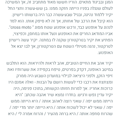
המגן ובביגוד מתאים. הוריו חששו מאוד מתחביב זה, אך המשיכה
לעולם שנגלה בפניו הייתה חזקה ממנו. בן שש-עשרה וחצי החל
יקיר ללמוד נהיגה, ובגיל שבע-עשרה כבר היה ברשותו רישיון.
הוא קיבל את הרכב של אחותו, אך זה לא סיפק אותו. הוא למד
לנהוג על אופנוע כבד, ורכש אופנוע שטח מסוג " cross moto".
אביו המודאג החרים את האופנוע ונעל אותו במחסן, וכפיצוי,
הפתיע את יקיר בטרקטורון שקנה לו במתנה. יקיר עשה רישיון
לטרקטור, נהנה מטיולי השטח עם הטרקטורון, אך לבו יצא אל
האופנוע.
יקיר אהב את החיים הטובים, אהב לראות ולהיראות. הוא התלבש
במיטב האופנה, דקדק בפרטים, טיפח בקפידה את שערותיו ואת
זיפי הזקן, ולפני היציאה לבילוי במועדון השבוע היה ממרק
ומצחצח את רכבו כדי לעשות רושם על הבנות - ואלה אמנם היו
כרוכות אחריו. אך למרות חזותו הקשוחה, בתוכו פנימה, היה
יקיר עדין נפש ורגיש. בחדרו נמצא שיר אהבה שכתב: "היא
הייתה ממש יפה / שאני רוצה לאהוב אותה / היא הייתה ממש
יפה / שאני לא יכול לשכוח אותה / היא הייתה יותר מדי יפה /
שהרוח סחפה אותה / היא ברחה מהעיר / והרוח אמרה לי / היא