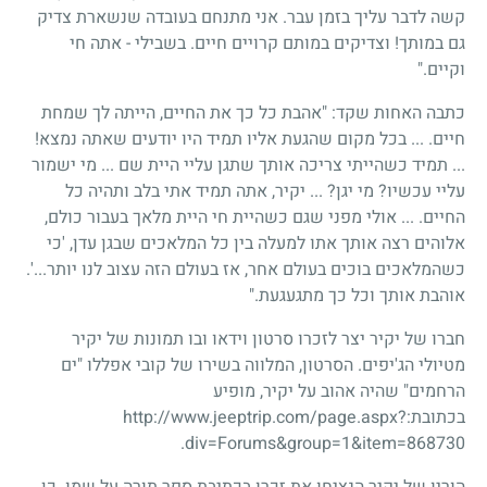
קשה לדבר עליך בזמן עבר. אני מתנחם בעובדה שנשארת צדיק
גם במותך! וצדיקים במותם קרויים חיים. בשבילי - אתה חי
וקיים."
כתבה האחות שקד: "אהבת כל כך את החיים, הייתה לך שמחת
חיים. ... בכל מקום שהגעת אליו תמיד היו יודעים שאתה נמצא!
... תמיד כשהייתי צריכה אותך שתגן עליי היית שם ... מי ישמור
עליי עכשיו? מי יגן? ... יקיר, אתה תמיד אתי בלב ותהיה כל
החיים. ... אולי מפני שגם כשהיית חי היית מלאך בעבור כולם,
אלוהים רצה אותך אתו למעלה בין כל המלאכים שבגן עדן, 'כי
כשהמלאכים בוכים בעולם אחר, אז בעולם הזה עצוב לנו יותר...'.
אוהבת אותך וכל כך מתגעגעת."
חברו של יקיר יצר לזכרו סרטון וידאו ובו תמונות של יקיר
מטיולי הג'יפים. הסרטון, המלווה בשירו של קובי אפללו "ים
הרחמים" שהיה אהוב על יקיר, מופיע
בכתובת:http://www.jeeptrip.com/page.aspx?
div=Forums&group=1&item=868730.
הוריו של יקיר הנציחו את זכרו בכתיבת ספר תורה על שמו. כן