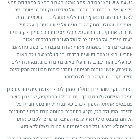
בשעה שש וחצי בבוקר, פתח ארגון הטרור חמאס במתקפת פתע
על ישראל. בחסות ירי מסיבי של טילים ורקטות מרצועת עזה
לאזורים נרחבים בארץ חדרו אלפי מחבלים – יבשתית, ימית
ואווירית, והחלו במתקפה רצחנית על יישובי עוטף עזה ועל
שדרות, אופקים ונתיבות, על מְבַלי מסיבות טבע סמוך לקיבוצים
רעים ונירים, על בסיסי צה"ל ועל העוברים בדרכים באזור.
המחבלים רצחו כשמונה-מאות אזרחים בבתיהם, במכוניותיהם,
אחרי שביצעו בהם פשעים כבדים. חטפו לרצועת עזה מאות
ישראלים והחריבו, בזזו והעלו באש בתים ורכוש. מאות חיילים,
שוטרים, אנשי כוחות הביטחון וחברי כיתות הכוננות המקומיות
נפלו בקרב. בבוקר זה החלה מלחמה.
באותו בוקר שהה ירון בחפ"ק סמוך לגבול רצועת עזה יחד עם סגן
מפקד הפלוגה ולוחם נוסף. עם תחילת המתקפה, יצר ירון קשר
עם בסיס אמיתי, הסמוך לכרם שלום, והתריע בפני חבריו על
חדירה. הפעולה הזו, נקבע בתחקיר, היוותה גורם קריטי במוכנות
הלוחמים בבסיס לקראת הגעת המחבלים שרצו לכבוש אותו.
הבסיס לא נכבש וכל התצפיתניות שהיו בו ניצלו ללא פגע.
ירון, יחד עם סמ"פ הפלחה"ן ולוחם נוסף, יצאו בג'יפ סיור לקיבוץ