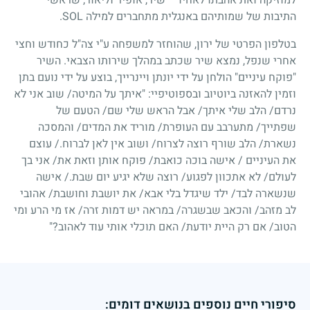
התיבות של שמותיהם באנגלית מתחברים למילה SOL.
בטלפון הפרטי של ירון, שהוחזר למשפחה ע"י צה"ל כחודש וחצי
אחרי שנפל, נמצא שיר שכתב במהלך שירותו הצבאי. השיר
"פוקח עיניים" הולחן על ידי יונתן ויינרייך, בוצע על ידי נועם בתן
וזמין להאזנה ביוטיוב ובספוטיפיי: "איתך על המיטה/ שוב אני לא
נרדם/ הלב שלי איתך/ אבל הראש שלי שם/ הטעם של
שפתייך/ מתערבב עם העופרת/ מוריד את המדים/ והמסכה
נשארת/ הלב שורף רוצה לצרוח/ ושוב אין לאן לברוח./ עוצם
את העיניים / אישה בוכה כואבת/ פוקח אותן וזאת את/ אני בך
לעולם/ לא אתכוון לפגוע/ רוצה שלא יגיע יום שבת./ אישה
שנשארה לבד/ ילד שיגדל בלי אבא/ את יושבת וחושבת/ אהובי
לב מזהב/ והכאב שבשגרה/ במראה יש דמות זרה/ אז מי הרע ומי
הטוב/ אם רק היית יודעת/ האם תוכלי אותי עוד לאהוב?"
סיפורי חיים נוספים בנושאים דומים: