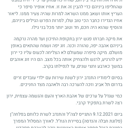
שהחליפו ביניהם כדי להבין זה את זו. אחיו אופיר סיפר כי
העריץ אותו ושאב ממנו השראה למרות שהיה צעיר ממנו. ליאור
אחיו הגדירו כחבר הכי טוב שלו, למרות הפרש הגילים ביניהם,
והוסיף שהוא היה חכם, חד וטוב יותר מכל בני גילו.
את מיקה חברתו פגש ירון בתקופת התיכון ועד מהרה נרקמה
ביניהם אהבה יפה, טהורה וכנה. זוג יפה ושמח שהתאים באופן
מושלם. מיקה סיפרה שמעולם לא הצליחה לכעוס עליו כי ירון
ידע להרגיע, לרגש ולהצחיק אותה בכל מצב. הם היו זוג אוהבים
במשך כארבע וחצי שנים, עד לנפילתו בקרב.
בסיום לימודיו התנדב ירון לשנת שירות עם ילדי עובדים זרים
בדרום תל אביב וזכה להערכה רבה ולאהבה מצד החניכים.
כמי שגדל על ערכים של אהבת הארץ והעם והגשמה עצמית, ירון
רצה לשרת בתפקיד קרבי.
ביום 9.12.2021 התגייס לצה"ל והתנדב לשרת כלוחם בפלחה"ן
(פלוגת חבלה והנדסה) בסיירת הנח"ל. לאורך המסלול המפרך
בסיירת קיבל מספר אותות הצטיינות וזכה להערכת מפקדיו.