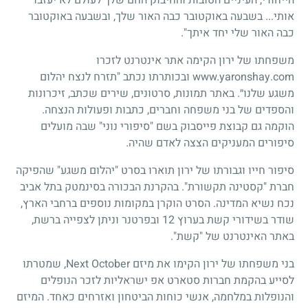
אותי... בשבעה באוקטובר כבה האור שלך, ובשבעה באוקטובר
כבה האור שלי יחד איתך".
משפחתו של ירון הקימה אתר אינטרנט לזכרו
www.yaronshay.com ובכותרתו נכתב "תזרח לנצח יהלום
משגע שלנו״. באתר תמונות, סרטונים, שירים שכתב, זיכרונות
והספדים של בני משפחה וחברים, כתבות ופעולות הנצחה.
הוקמה גם קבוצת פייסבוק בשם "סיפורי נוני" שבה מועלים
סיפורים המעניקים הצצה לאדם שהיה.
סיפור חייו וגבורתו של ירון תוארו בסרט "יהלום משגע" שהפיקה
חברת "קסטינה תקשורת". בהקרנת הבכורה בסינמטק בתל אביב
נכח נשיא המדינה. הסרט הוקרן במקומות נוספים ברחבי הארץ,
שודר בשידורי קשת בערוץ 12 ובפרטנר וניתן לצפייה ברשת,
באתר האינטרנט של "קשת".
בני משפחתו של ירון הקימו את מיזם Next October, שמטרתו
לסייע בהקמת חברות סטארט אפ ישראליות לזכר הנופלים
והנופלות במלחמה, אנשי כוחות הביטחון ואזרחים כאחד. המיזם