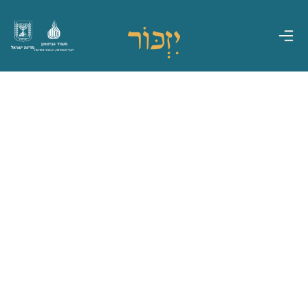
משרד הביטחון
מדינת ישראל
אגף משפחות, הנצחה ומורשת