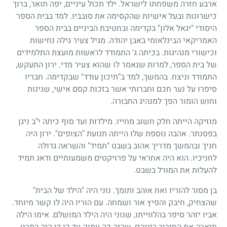
ארבע חזרה משפחתו לישראל. ילד תכול עיניים, יפה תואר, ברוך
כישרונות ובעל אישיות שהקסימה את סובביו. למד בבית הספר
היסודי "יגאל אלון" בקדימה ובחטיבת הביניים בבית הספר
האמריקאי הבינלאומי באבן יהודה. מגיל צעיר גילה נחישות
וכישורי מנהיגות. בכיתה ג' התמודד לראשות מועצת התלמידים
של בית הספר, למרות שנאמר לו שהוא צעיר מדי. ירון התעקש,
התמודד וניצח. בהמשך, למד ב"תיכון עודד" שבקדימה. חבריו
סיפרו על נער חכם וחברותי אשר בזכות קסם אישי, שנינות
וחוש הומור הפך למנהיג החבורה.
מוזיקה הייתה חלק חשוב מחייו. מילדות ועד סוף כיתה י"ב ניגן
בפסנתר. אהבה נוספת שלו הייתה תנועת "הצופים". ירון היה
חניך ובהמשך מדריך אהוב בשבט "תמיד" והשראה גדולה
לחניכיו. הוא היה אחראי על פרויקטים משמעותיים ודאג תמיד
להעלות את המורל בשבט.
בן מסור להוריו ואח אוהב ותומך. נוני היה "הילד של הבית"
שהצחיק, חיבק והפיץ אור ושמחה. עם הוריו היה לו קשר מיוחד.
אביו יזהר סיפר בהלווייתו, שנוני היה הילד המושלם. אימו הילה
תיארה את החיבור ביניהם, שהיה כה עמוק עד כי די היה במבט