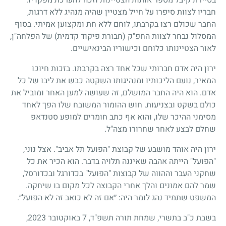
חבריו לצוות סיפרו על חייל מצטיין שהיה מנהיג ללא דרגות,
החבר שכולם רצו בקרבתו, לוחם ללא חת ומקצוען אמיתי. בסוף
המסלול נבחר לצוות החפ"ק (חבורת פיקוד קדמית) של הפלחה"ן,
לאור הצטיינותו כלוחם וכישוריו הבינאישיים.
ירון היה אדם חברותי שכל אחד רצה בקרבתו. בזכות חיוכו
המאיר, נועם הליכותיו ומנהיגותו השקטה כבש את ליבו של כל
אדם. הוא היה החבר המושלם, זה שעושה למען האחר ומוביל את
כולם בשקט ובצניעות. חוש ההומור המשובח שלו הפך לאחד
מסימני ההיכר שלו, והוא אף כתב חומרים למופע סטנדאפ
שחלם לבצע לאחר שחרורו מצה"ל.
ירון היה אוהד מושבע של קבוצת "הפועל תל אביב". אצל נוני,
"הפועל" הייתה אהבה שאיננה תלויה בדבר. הוא הכיר את כל
שחקני העבר וההווה של קבוצות "הפועל" בכדורגל ובכדורסל,
שמר להם אמונים והלך אחרי הקבוצה לכל מקום בו שיחקה.
המשפט שתמיד נהג לומר היה: ״אם זה לא כואב זה לא הפועל״.
בשבת כ"ב בתשרי, שמחת תורה תשפ"ד, 7 באוקטובר 2023,