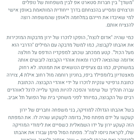
"משדך" בין חברות סטארט אפ לבין משפחות של נופלים
ונרצחים ומסייע בהנצחתם בדרך ייחודית המותאמת באופן אישי
למי שאיבדו את חייהם במלחמה ולאופן שהמשפחה רוצה
להנציח אותם.
כמי שהיה "אדום לנצח", הופקו לזכרו של ירון מדבקות המזכירות
את אהבתו לקבוצה, כמו למשל מדבקה עם המילים "הדרבי הוא
מעל הכול". קטע ממכתב שכתב למפקדיו הודפס על חולצה
אדומה שהוצאה לזכרו ומאות אוהדי הקבוצה לובשים אותה
במשחקים, כמו גם צעיפים הנושאים את תמונתו. לא רחוק
מאצטדיון בלומפילד ביפו, בחניון רוחמה מול רחוב אילת 4, צוירה
כתובת גרפיטי ענקית לזכרו על ידי אוהדי הקבוצה. הכתובת
עברה תהליך של שימור והפכה להיות מוקד עלייה לרגל לאוהדים
רבים של הקבוצה, במיוחד לפני משחקי בית של הפועל תל אביב.
בשל אהבתו הגדולה למוזיקה, בני משפחה וחברים של ירון
קעקעו על ידם מפתח סול, בדומה לקעקוע שהיה לו. את המפתח
הזה קעקע ירון על ידו השמאלית כשסיים את לימודי המוזיקה
שלו, לקראת גיוסו לצה"ל. מפתח הסול סימן עבורו את אהבתו
למוזיקה ואת אהבתו לאחיו – שיר, אופיר וליאור, שראשי