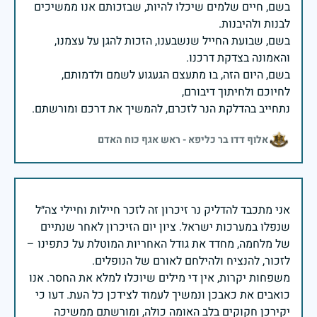
בשם, חיים שלמים שיכלו להיות, שבזכותם אנו ממשיכים
בשם, שבועת החייל שנשבענו, הזכות להגן על עצמנו,
בשם, היום הזה, בו מתעצם הגעגוע לשמם ולדמותם,
נתחייב בהדלקת הנר לזכרם, להמשיך את דרכם ומורשתם.
אלוף דדו בר כליפא - ראש אגף כוח האדם
אני מתכבד להדליק נר זיכרון זה לזכר חיילות וחיילי צה״ל
שנפלו במערכות ישראל. ציון יום הזיכרון לאחר שנתיים
של מלחמה, מחדד את גודל האחריות המוטלת על כתפינו –
משפחות יקרות, אין די מילים שיוכלו למלא את החסר. אנו
כואבים את כאבכן ונמשיך לעמוד לצידכן כל העת. דעו כי
יקירכן חקוקים בלב האומה כולה, ומורשתם ממשיכה