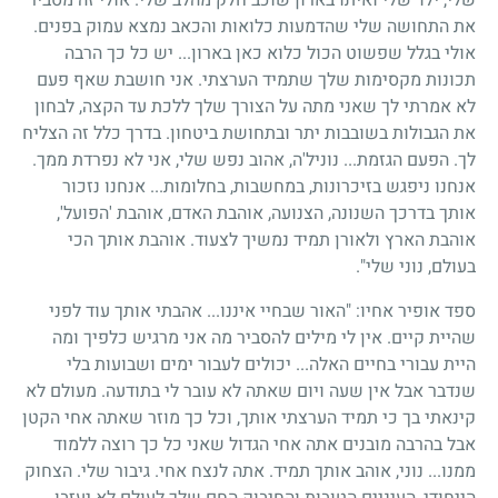
את התחושה שלי שהדמעות כלואות והכאב נמצא עמוק בפנים.
אולי בגלל שפשוט הכול כלוא כאן בארון... יש כל כך הרבה
תכונות מקסימות שלך שתמיד הערצתי. אני חושבת שאף פעם
לא אמרתי לך שאני מתה על הצורך שלך ללכת עד הקצה, לבחון
את הגבולות בשובבות יתר ובתחושת ביטחון. בדרך כלל זה הצליח
לך. הפעם הגזמת... נוניל'ה, אהוב נפש שלי, אני לא נפרדת ממך.
אנחנו ניפגש בזיכרונות, במחשבות, בחלומות... אנחנו נזכור
אותך בדרכך השנונה, הצנועה, אוהבת האדם, אוהבת 'הפועל',
אוהבת הארץ ולאורן תמיד נמשיך לצעוד. אוהבת אותך הכי
בעולם, נוני שלי".
ספד אופיר אחיו: "האור שבחיי איננו... אהבתי אותך עוד לפני
שהיית קיים. אין לי מילים להסביר מה אני מרגיש כלפיך ומה
היית עבורי בחיים האלה... יכולים לעבור ימים ושבועות בלי
שנדבר אבל אין שעה ויום שאתה לא עובר לי בתודעה. מעולם לא
קינאתי בך כי תמיד הערצתי אותך, וכל כך מוזר שאתה אחי הקטן
אבל בהרבה מובנים אתה אחי הגדול שאני כל כך רוצה ללמוד
ממנו... נוני, אוהב אותך תמיד. אתה לנצח אחי. גיבור שלי. הצחוק
הייחודי, העיניים הטובות והחיבוק החם שלך לעולם לא יעזבו