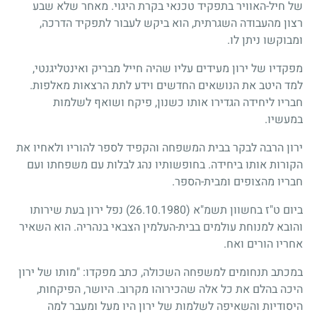
של חיל-האוויר בתפקיד טכנאי בקרת היגוי. מאחר שלא שבע
רצון מהעבודה השגרתית, הוא ביקש לעבור לתפקיד הדרכה,
ומבוקשו ניתן לו.
מפקדיו של ירון מעידים עליו שהיה חייל מבריק ואינטליגנטי,
למד היטב את הנושאים החדשים וידע לתת הרצאות מאלפות.
חבריו ליחידה הגדירו אותו כשנון, פיקח ושואף לשלמות
במעשיו.
ירון הרבה לבקר בבית המשפחה והקפיד לספר להוריו ולאחיו את
הקורות אותו ביחידה. בחופשותיו נהג לבלות עם משפחתו ועם
חבריו מהצופים ומבית-הספר.
ביום ט"ז בחשוון תשמ"א
(26.10.1980)
נפל ירון בעת שירותו
והובא למנוחת עולמים בבית-העלמין הצבאי בנהריה. הוא השאיר
אחריו הורים ואח.
במכתב תנחומים למשפחה השכולה, כתב מפקדו: "מותו של ירון
היכה בהלם את כל אלה שהכירוהו מקרוב. היושר, הפיקחות,
היסודיות והשאיפה לשלמות של ירון היו מעל ומעבר למה