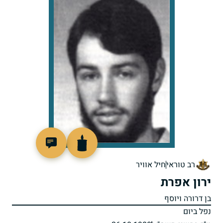
98370
רב טוראי
חיל אוויר
ירון אפרת
בן דרורה ויוסף
נפל ביום