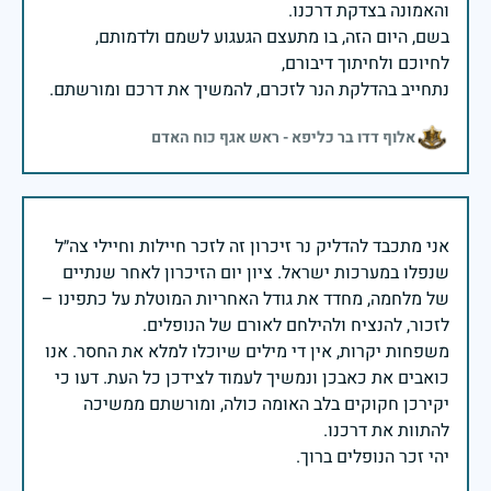
בשם, היום הזה, בו מתעצם הגעגוע לשמם ולדמותם,
נתחייב בהדלקת הנר לזכרם, להמשיך את דרכם ומורשתם.
אלוף דדו בר כליפא - ראש אגף כוח האדם
אני מתכבד להדליק נר זיכרון זה לזכר חיילות וחיילי צה״ל
שנפלו במערכות ישראל. ציון יום הזיכרון לאחר שנתיים
של מלחמה, מחדד את גודל האחריות המוטלת על כתפינו –
משפחות יקרות, אין די מילים שיוכלו למלא את החסר. אנו
כואבים את כאבכן ונמשיך לעמוד לצידכן כל העת. דעו כי
יקירכן חקוקים בלב האומה כולה, ומורשתם ממשיכה
יהי זכר הנופלים ברוך.