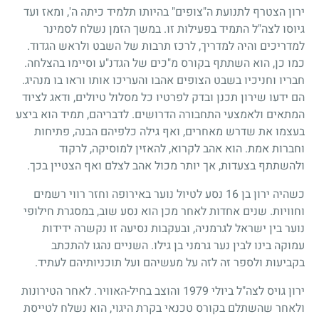
ירון הצטרף לתנועת ה"צופים" בהיותו תלמיד כיתה ה', ומאז ועד
גיוסו לצה"ל התמיד בפעילות זו. במשך הזמן נשלח לסמינר
למדריכים והיה למדריך, לרכז תרבות של השבט ולראש הגדוד.
כמו כן, הוא השתתף בקורס מ"כים של הגדנ"ע וסיימו בהצלחה.
חבריו וחניכיו בשבט הצופים אהבו והעריכו אותו וראו בו מנהיג.
הם ידעו שירון תכנן ובדק לפרטיו כל מסלול טיולים, ודאג לציוד
המתאים ולאמצעי התחבורה הדרושים. לדבריהם, תמיד הוא ביצע
בעצמו את שדרש מאחרים, ואף גילה כלפיהם הבנה, פתיחות
וחברות אמת. הוא אהב לקרוא, להאזין למוסיקה, לרקוד
ולהשתתף בצעדות, אך יותר מכול אהב לצלם ואף הצטיין בכך.
כשהיה ירון בן
16
נסע לטיול נוער באירופה וחזר רווי רשמים
וחוויות. שנים אחדות לאחר מכן הוא נסע שוב, במסגרת חילופי
נוער בין ישראל לגרמניה, ובעקבות נסיעה זו נקשרה ידידות
עמוקה בינו לבין נער גרמני בן גילו. השניים נהגו להתכתב
בקביעות ולספר זה לזה על מעשיהם ועל תוכניותיהם לעתיד.
ירון גויס לצה"ל ביולי
1979
והוצב בחיל-האוויר. לאחר הטירונות
ולאחר שהשתלם בקורס טכנאי בקרת היגוי, הוא נשלח לטייסת