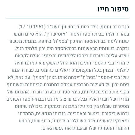
סיפור חייו
בן דרורה ויוסף, נולד ביום ז' בחשוון תשכ"ב
(17.10.1961)
בנהריה ולמד בבית-הספר היסודי "אוסישקין". הוא סיים חמש
שנות לימוד בבית-הספר התיכון "בסמ"ת" בחיפה, במגמת מכשור
ובקרה. בשנותיו הראשונות בבית-הספר היה ירון תלמיד רגיל,
שידע עליות ומורדות ביחסו ללימודים ובציוניו. אולם לקראת
לימודיו בבית-הספר התיכון הוא החל להשקיע את מרצו והיה
לתלמיד מצוין בכל המקצועות, ריאליים כהומניים. עבודת הגמר
שלו בבית-הספר "בסמ"ת" זיכתה אותו בציון "מצוין". עם זאת, לא
פסח ירון על פעילות חברתית עניפה במסגרת הכיתתית והשתתף
בקביעות בכתיבת עלונים, בימי ספורט ובערבי חברה. אהבתם של
מוריו ושל חבריו אליו גבלה בהערצה. מחנכיו בבתי-הספר השונים
מספרים שבלט בין בני גילו בתבונה ובעמקות, ביכולת שיפוט
ובחוש ביקורת, ביושר ובאחריות. בגרותו הנפשית, התמדתו
ומאבקיו לעשיית צדק השתלבו בעדינותו, ברגישותו, בחוש
ההומור המפותח שלו ובהבנתו את נפש האדם.