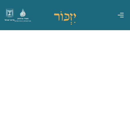
משרד הביטחון
מדינת ישראל
אגף משפחות, הנצחה ומורשת