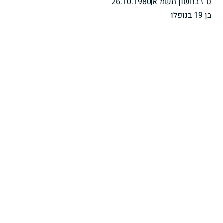
ט"ז בחשון תשמ"א
26.10.1980
בן 19 בנופלו