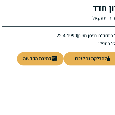
ון חדד
עדה ויחזקאל
ביום
כ"ח בניסן תש"ן
22.4.1990
להדלקת נר לזכרו
כתיבת הקדשה