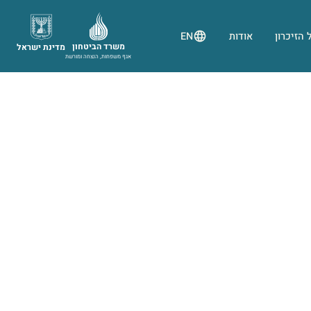
 הזיכרון
אודות
EN
משרד הביטחון
מדינת ישראל
אגף משפחות, הנצחה ומורשת