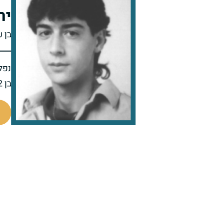
יר
בן 
נפל 
בן 22 בנופלו
512312