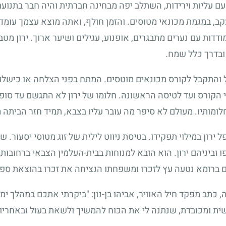
ל, עם עליות וירידות, השתלב יפה מבחינה חברתית והיה חבר בתנוע
קב, במגמת מכונאי מטוסים. והזמן חולף, ואתה מוצא עצמך עומד
דות עם נערים מתבגרים, אופנוע, עגילים ושיער ארוך. ירון מטבע
ובדרך כלל שמח.
ל והתקבל לקורס מכונאים מוטסים. המתח בפני הצלחה או כישלון 
הקורס ועד לטיסה הראשונה. חלומו של ירון לא התגשם עד סופו 
חלומותיו. מעולם לא סיפר מה עובר עליו בצבא, תמיד חזר הביתה מ
ל ירון במילוי תפקידו. בטיסת ניווט לילית של זוג מטוסי יסעור.
וביניהם ירון. הוא הובא למנוחות בבית-העלמין הצבאי ברחובות. 
 ברומא נטעה עץ לזכרו ומשפחתו הנציחה את זכרו בהוצאת ספר 
תב מפקד חיל האוויר, אביהו בן-נון: "ביקרתי אתכם במהלך י
 ומכובדת, שנתנה לי את הכוח להמשיך ולשאת בעול ובאחריות