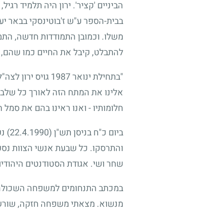
הביניים 'קציר'. ירון היה תלמיד רגי
בבית-הספר ע"ש ז'בוטינסקי בבאר יע
משלו. וכמובן התמודדות חדשה, התמוד
להתבלט, קיבל את החיים כמו שהם, 
"בתחילת ינואר
1987
גויס ירון לצה"
אלינו את המתח הזה לאורך כל שלבי 
חלומותיו - ואנו ראינו בהם את סמל 
ביום כ"ח בניסן תש"ן
(22.4.1990)
נפ
והתרסקו. כל שבעת אנשי הצוות נספו 
שחר ושי. אגודת הסטודנטים היהודים
במכתב התנחומים למשפחה השכולה, כ
מנשוא. מצאתי משפחה חזקה, שורשית