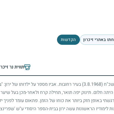
תו באתרי זיכרון
הקדשות
תווית נר זיכר
תשכ"ח
(3.8.1968)
בעיר רחובות. אביו מספר על ילדותו של ירון: "
היתה חלום. תינוק יפה תואר, תחילה קרח ולאחר-מכן בעל שיער 
רגשתי באופן חזק ביותר את כוחו של הזמן. פתאום עומד לפניך ילד
 לימודיו הראשונות עשה ירון בבית-הספר היסודי ע"ש 'שפרינצ