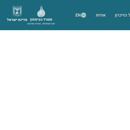
 הזיכרון
אודות
EN
משרד הביטחון
מדינת ישראל
אגף משפחות, הנצחה ומורשת