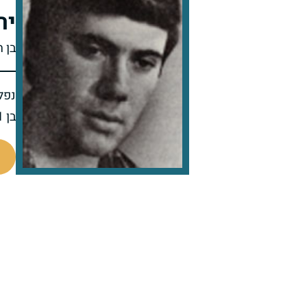
יר
בן 
נפל 
בן 21 בנופלו
93823