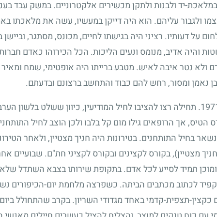
במלאכת-יד ולבנות ולתקן מכשירים אלקטרוניים. במשק עבד בענ
צמו ולגבור עליהם. הוא היה דייקן במעשיו, עשה את מלאכתו באמ
חום על דעותיו. רציני היה בגישתו לחיים, מכונס, מסתגר, וביישן
 והיה אדיב, מנומס ונעים הליכות. הכל הכירוהו כאדם חברותי ה
 ולא נטר איבה לאיש. מטבע ברייתו היה אופטימי, שמח ומאיר פנ
בן נאמן ומסור, רחש להם כבוד והתחשב ברצונם ובדעתם.
197
. תחילה רצו להציבו לחיל המודיעין, כיוון ששלט בלשון הער
ס הטיס, אך הרופאים גילו מום קל בלבו ולכן הוצב לחיל התותחני
אר בחיל התותחנים. בטירונות היה חניך מצטיין, ולאחר הטירו
ניך מצטיין), בקורס לקצינים ובקורס לקציני חת"ם. שבועיים אחרי
ומוכן תמיד לסייע לכל אדם. בתקופת שירותו בצבא השתדל שלא ל
קפיד לכתוב מכתבים הביתה. כשפרצה מלחמת יום-הכיפורים נשלח
כקצין-תצפית-קדמי באחד מגדודי השריון. בקרב שהתחולל ביום
מי עם כוח טנקים למוצב, והצליח להציל כעשרים חיילים מאנשי 