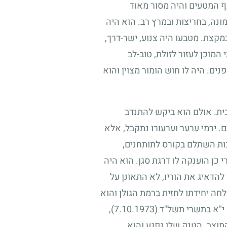
ף המטעים והיה מסור מאוד
ונה, בחריצות ובמרץ רב. הוא היה
 במקצת. מטבעו היה צנוע, ישר-דרך,
מוכן לעזור לזולת, טוב-לב
ים. היה לו חוש הומור מצוין והוא
בית. אולם הוא ביקש להתנדב
ם. ירמי ערער וערעורו נתקבל, אלא
נות השתלם בקורס לתותחנים,
 כן הוענקה לו דרגת סגן. הוא היה
הדאיג את הוריו, לא התאונן על
ה יחידתו לחזית ברמת הגולן והוא
 י"א בתשרי תשל"ד
(7.10.1973)
,
המוצב. הטנק שלו נפגע והוא