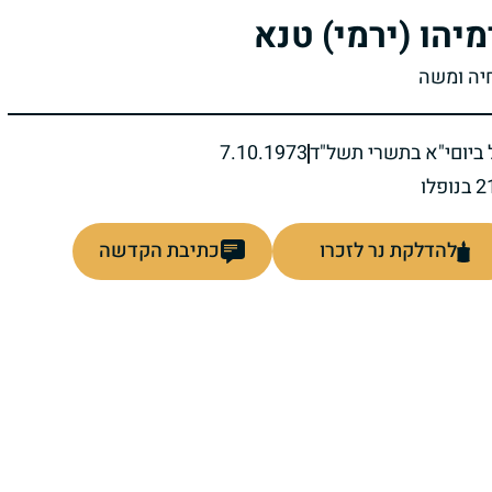
מיהו (ירמי) טנא
חיה ומשה
ביום
י"א בתשרי תשל"ד
7.10.1973
להדלקת נר לזכרו
כתיבת הקדשה