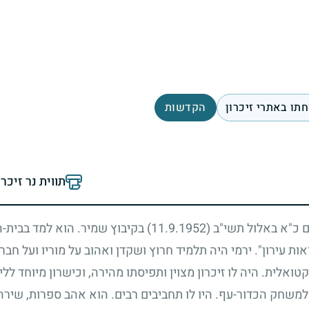
תו באתרי זיכרון
הקדשות
תווית נר זיכר
יום כ"א באלול תשי"ב
(11.9.1952)
בקיבוץ שמיר. הוא למד בבית-ה
ות עירון". ירמי היה תלמיד חרוץ ושקדן ואהוב על מוריו ועל חברי
ואלית. היה לו זיכרון מצוין ותפיסתו מהירה, וכישרון מיוחד ללי
משחק הכדור-עף. היו לו תחביבים רבים. הוא אהב ספרות, שירה, צ