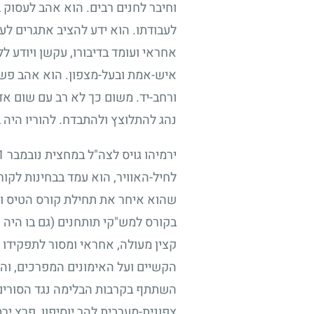
וחיבר לחנים רבים. הוא אהב לעסוק 
לעבודתו. הוא ידע להציב אתגרים לע
אחראי ועומד בדיבורו, עקשן ויודע לל
איש-אמת ובעל-מצפון. הוא אהב פשטות
ורחב-יד. משום כך לא רב עם שום אדם
נהג להתלוצץ ולהתבדח. להוריו היה 
ירמיהו גויס לצה"ל במחצית נובמבר
1
לחיל-האוויר, הוא עמד בבחינות לקור
שהוא איחר את תחילת קורס הטיס ונש
בקורס למש"קי תותחנים (גם בו היה ח
קצין מעולה, אחראי ומסור לתפקידו 
הקשיים ועל האימונים המפרכים, וה
השתתף בקרבות הבלימה נגד הסורים 
צפונית-מערבית להר יוסיפון, פרץ יר