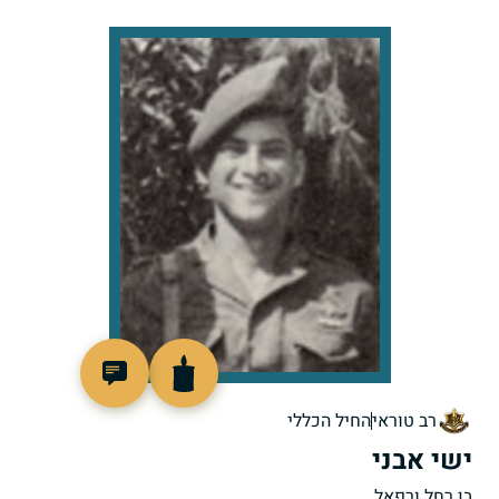
90011
רב טוראי
החיל הכללי
ישי אבני
בן רחל ורפאל