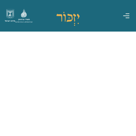
משרד הביטחון
מדינת ישראל
אגף משפחות, הנצחה ומורשת