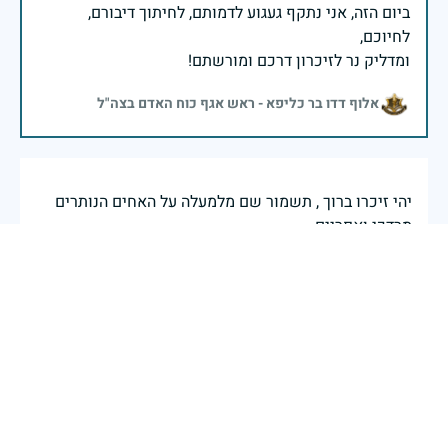
ביום הזה, אני נתקף געגוע לדמותם, לחיתוך דיבורם,
ומדליק נר לזיכרון דרכם ומורשתם!
אלוף דדו בר כליפא - ראש אגף כוח האדם בצה"ל
יהי זיכרו ברוך , תשמור שם מלמעלה על האחים הנותרים
מרדכי ואפריים
30 באפריל 2025
דיווח
בכאב, בהצדעה ובתקווה אני מתכבד להדליק נר זיכרון זה.
השנה, כשאנו נלחמים במלחמה ארוכה, רב זירתית וצודקת,
הזיכרון נושא משמעות עמוקה. ביום זה נעצור ונתייחד עם
זכרם של טובי בנינו ובנותינו שנפלו בהגנה על המדינה.
מורשתם היא המצפן שמתווה את דרכינו, והיא המעניקה