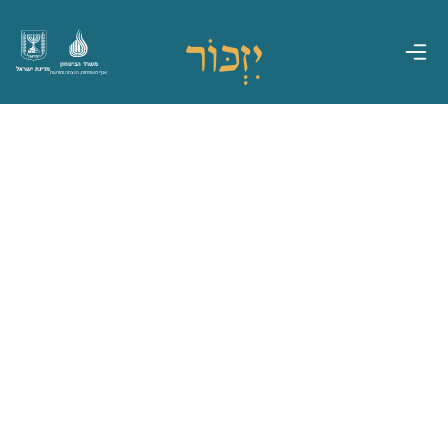
משרד הביטחון
מדינת ישראל
אגף משפחות, הנצחה ומורשת