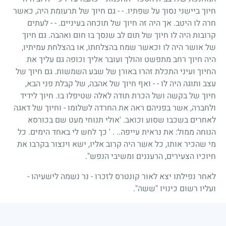
חיוך ביישני נסוך על שפתיו. - - גם חיוך של תרעומת היה, כאשר
חרה לו היטב. אך היה זה חיוך של תוכחה בעיניים. - - לעתים
קרובות היה לו חיוך של תום לב שנסך בו חום ואהבה. גם חיוך
של אושר היה לו וכאשר שמח בהצלחתו, או בהצלחת עמיתיו,
היה חיוך רחב מתפשט והולך ועובר אליך וכופה גם עליך את
החיוך ועיני התכלת זהרו באורן של שבע השמשות. גם חיוך של
עצב ותוגה היה לו - - ואף חיוך של אהבה, של קבלת פני הבא,
חיוך של בקשה ושל הכרת תודה לאלה שטיפלו בו. חיוך לידיד
ולחברה, אשר בפניהם ראה את החרדה לשלומו - וחיוך של דאגה
לאחרים בשכבו שסוע וכואב. 'אולי תנוחי מעט שם בכורסא
הנוחה ממול: את נראית עייפה.. . ' כך לחש לי באחד הימים. כל
מי שהכיר אותו, כל אשר היה קרוב אליו, ישא וינצור בקרבו את
חיוכיו הצעירים, הרעננים ומשיבי הנפש".
לאחר נפילתו יצא לאור קונטרס לזכרו - נר נשמה לישעיהו -
ועליו רשום כינויו "ששה".