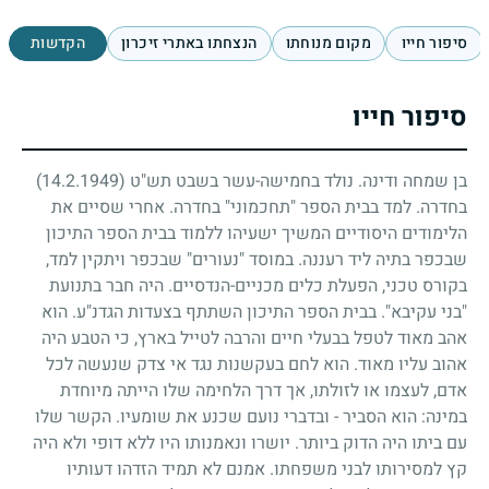
סיפור חייו
מקום מנוחתו
הנצחתו באתרי זיכרון
הקדשות
סיפור חייו
בן שמחה ודינה. נולד בחמישה-עשר בשבט תש"ט
(14.2.1949)
בחדרה. למד בבית הספר "תחכמוני" בחדרה. אחרי שסיים את
הלימודים היסודיים המשיך ישעיהו ללמוד בבית הספר התיכון
שבכפר בתיה ליד רעננה. במוסד "נעורים" שבכפר ויתקין למד,
בקורס טכני, הפעלת כלים מכניים-הנדסיים. היה חבר בתנועת
"בני עקיבא". בבית הספר התיכון השתתף בצעדות הגדנ"ע. הוא
אהב מאוד לטפל בבעלי חיים והרבה לטייל בארץ, כי הטבע היה
אהוב עליו מאוד. הוא לחם בעקשנות נגד אי צדק שנעשה לכל
אדם, לעצמו או לזולתו, אך דרך הלחימה שלו הייתה מיוחדת
במינה: הוא הסביר - ובדברי נועם שכנע את שומעיו. הקשר שלו
עם ביתו היה הדוק ביותר. יושרו ונאמנותו היו ללא דופי ולא היה
קץ למסירותו לבני משפחתו. אמנם לא תמיד הזדהו דעותיו