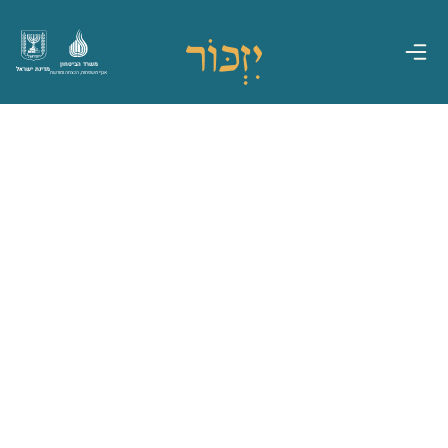
משרד הביטחון
מדינת ישראל
אגף משפחות, הנצחה ומורשת