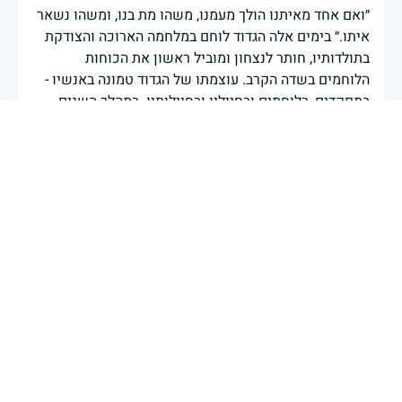
״ואם אחד מאיתנו הולך מעמנו, משהו מת בנו, ומשהו נשאר
איתו.״ בימים אלה הגדוד לוחם במלחמה הארוכה והצודקת
בתולדותיו, חותר לנצחון ומוביל ראשון את הכוחות
הלוחמים בשדה הקרב. עוצמתו של הגדוד טמונה באנשיו -
במפקדים, בלוחמים ובחייליו ובחיילותיו. במהלך השנים
איבדנו את הטובים שבאנשינו, אנשי דוגמה ומופת, סמל
למסירות ומחויבות לביצוע המשימה ולשמירה על ביטחון
עם ישראל. נדליק נר זכרון לזכרם ונמשיך את דרכנו לאורם.
חיילי ומפקדי גדוד אסף 601
|
28 באפריל 2025
דיווח
שאשא יקר, יהי זכרו מבורך לעד. בליבנו תמיד
רותי עופר
|
28 באפריל 2025
דיווח
לוחמי ומפקדי חיל ההנדסה הקרבית מתייחדים עם זכר