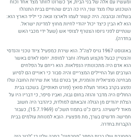
ומעשיו עם אלה של בני הבית, אך כשרונו לוותר מצד אחד וכוח
השכנוע שלו מצד שני, היו כה רבים שהחיים בבית התנהלו
בשלווה ובהבנה. היה קשור לעמו ולארצו וגאה כי יליד הארץ הוא:
הוא לא הבין כיצד יכול יהודי לחיות מחוץ למדינת ישראל.
שנתיים לפני גיוסו הצטרף לצופי אש (שעל ידי מכבי האש
בחדרה).
באוגוסט
1967
גויס לצה"ל. הוא שירת כמפעיל ציוד טכני והנדסי
והצטיין כבעל מקצוע מעולה וחבר למופת. יחסו לאדם באשר
הוא אדם היה מתכונותיו הנפלאות. הוא ריחם על הפלחים
הערבים ועל החיילים המצריים והיה סבור כי ראויים הם לסיוע
מבחינה סוציאלית והומנית, אך בטרם גמר את שירות החובה שלו
נפצע בקרב באזור תעלת סואץ (פורט תאופיק). בשכבו בבית
החולים היה מדבר והוזה בחום גבוה, ואביו סיפר, כי דבריו היו על
הצלת יהודים מן הגולה והבאתם למולדת, כיהדבר היה חשוב
מאוד לישעיהו. ביום כ"ט בתמוז תשכ"ט
(15.7.1969)
, כעבור
חמישה חדשים בערך, מת מפצעיו. הובא למנוחת עולמים בבית
הקברות בחדרה.
המחנכת שלו בבית הספר "תחכמוני" כתבה עליו כי "לרוב היה