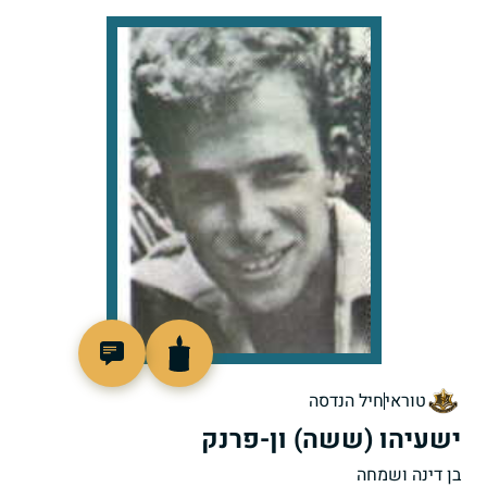
46965
טוראי
חיל הנדסה
ישעיהו (ששה) ון-פרנק
בן דינה ושמחה