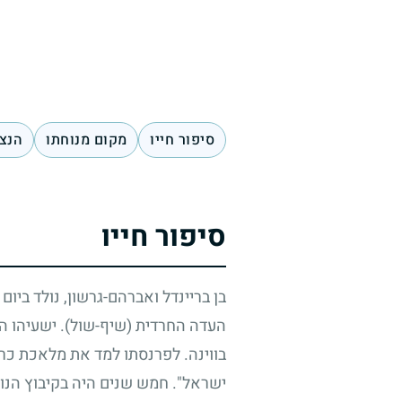
סיפור חייו
מקום מנוחתו
הנצח
סיפור חייו
בן בריינדל ואברהם-גרשון, נולד ביום
העדה החרדית (שיף-שול). ישעיהו הת
בווינה. לפרנסתו למד את מלאכת כר
ישראל". חמש שנים היה בקיבוץ הנוע