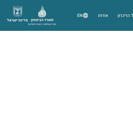
 הזיכרון
אודות
EN
משרד הביטחון
מדינת ישראל
אגף משפחות, הנצחה ומורשת