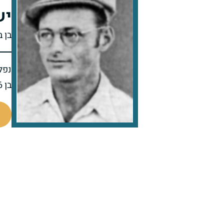
יש
בן 
נפל 
בן 26 בנופלו
8023