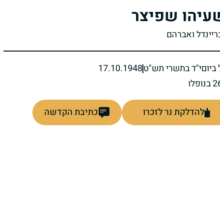
עיהו שפיצר
בריינדל ואברהם
ביום
י"ד בתשרי תש"ט
17.10.1948
להדלקת נר לזכרו
כתיבת הקדשה