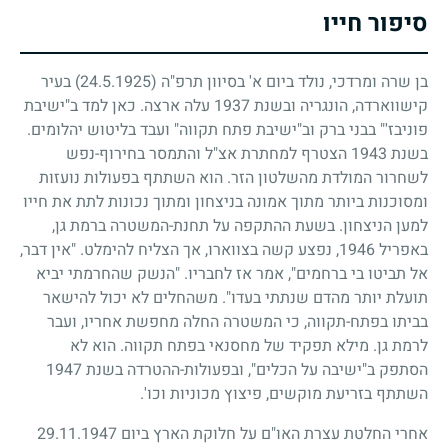
סיפור חייו
בן שרה ומרדכי, נולד ביום א' בסיוון תרפ"ה
(24.5.1925)
בעיר
קישווארדה, הונגריה ובשנת
1937
עלה ארצה. כאן למד ב"ישיבת
פוניבז'" בבני ברק וב"ישיבת פתח תקווה" ועבד בליטוש יהלומים.
בשנת
1943
הצטרף למחתרת אצ"ל והתמסר בחירוף-נפש
לשחרור המולדת מהשלטון הזר. הוא השתתף בפעולות נועזות
ומסוכנות ביותר מתוך אמונה בניצחון ומתוך נכונות לתת את חייו
למען הניצחון. בשעת ההתקפה על תחנת-המשטרה ברמת גן,
באפריל
1946
, נפצע קשה בצווארו, אך הצליח להימלט. "אין דבר,
אל תביטו בי ברחמים", אמר אז לחבריו. "הנשק שהחרמתי יביא
תועלת יותר מהדם שנתתי בעדו". משהחלים לא יכול להישאר
בביתו בפתח-תקווה, כי המשטרה החלה מחפשת אחריו, ועבר
לרמת גן. מילא תפקיד של מחסנאי בפתח תקווה. הוא לא
הסתפק ב"ישיבה על הכלים", ובפעולות-ההטרדה בשנת
1947
השתתף בזריעת מוקשים, פיצוץ מכוניות וכו'.
אחרי החלטת עצרת האו"ם על חלוקת הארץ ביום
29.11.1947