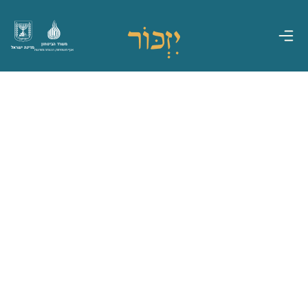
משרד הביטחון
מדינת ישראל
אגף משפחות, הנצחה ומורשת