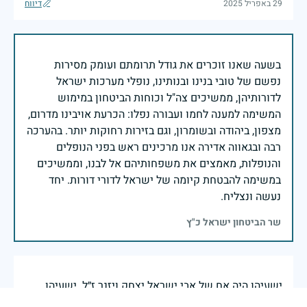
29 באפריל 2025
דיווח
בשעה שאנו זוכרים את גודל תרומתם ועומק מסירות
נפשם של טובי בנינו ובנותינו, נופלי מערכות ישראל
לדורותיהן, ממשיכים צה"ל וכוחות הביטחון במימוש
המשימה למענה לחמו ועבורה נפלו: הכרעת אויבינו מדרום,
מצפון, ביהודה ובשומרון, וגם בזירות רחוקות יותר. בהערכה
רבה ובגאווה אדירה אנו מרכינים ראש בפני הנופלים
והנופלות, מאמצים את משפחותיהם אל לבנו, וממשיכים
במשימה להבטחת קיומה של ישראל לדורי דורות. יחד
נעשה ונצליח.
שר הביטחון ישראל כ"ץ
ישעיהו היה אח של אבי ישראל יצחק ויזנר ז״ל. ישעיהו
מסר נפשו למען יסודה של ארצנו בנחלתנו. היה זה בערב