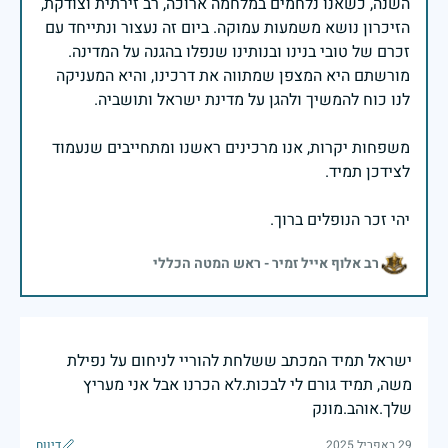
השנה, כשאנו נלחמים במלחמה ארוכה, רב זירתית וצודקת,
הזיכרון נושא משמעות עמוקה. ביום זה נעצור ונתייחד עם
זכרם של טובי בנינו ובנותינו שנפלו בהגנה על המדינה.
מורשתם היא המצפן שמתווה את דרכינו, והיא המעניקה
משפחות יקרות, אנו מרכינים ראשנו ומתחייבים שנעמוד
יהי זכר הנופלים ברוך.
רב אלוף אייל זמיר - ראש המטה הכללי
ישראל תמיד המכתב ששלחת להוריי לניחום על נפילת
משה, תמיד גורם לי לבכות.לא הכרנו אבל אני מעריץ
שלך.אוהב.מונק
29 באפריל 2025
דיווח