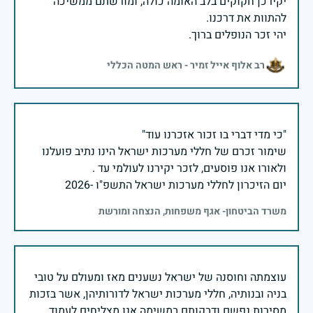
יקירכן חקוקים בלב האומה כולה, ומורשתם ממשיכה
יהי זכר הנופלים ברוך.
רב אלוף אייל זמיר - ראש המטה הכללי
שימור זכרם של חללי מערכות ישראל הינו נתיב פועלנו
יום הזיכרון לחללי מערכות ישראל התשפ"ו -2026
משרד הביטחון- אגף משפחות, הנצחה ומורשת
עוצמתה וחוסנה של ישראל נשענים מאז ומעולם על טובי
בניה ובנותיה, חללי מערכות ישראל לדורותיהן, אשר בזכות
מסירות נפשם ודבקותם במשימה אנו מצליחים לעמוד