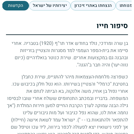
מנוחתו
הנצחתו באתרי זיכרון
יצירותיו של ישראל
הקדשות
סיפור חייו
בן שרה ומרדכי, נולד בחודש אדר תר"ף
(1920)
בטבריה. אחרי
סיימו את בית-הספר העממי למד מסגרות והצטיין בזריזות
ובהבנה גם במקצועות אחרים. שירת כנוטר בואלדהיים (כיום
נווה-יער) והיה חבר ב"הגנה".
כשפרצה מלחמת-העצמאות מיהר להתגייס, שירת כחבלן
בחטיבת "כרמלי" והצטיין בשירותו. הוא נטל חלק בכיבוש עכו.
אחרי נפול בן אחיו, משה אלנקוה, בא הביתה לנחם את
המשפחה. בדבריו ובמכתב התנחומים ששלח אחרי שובו לבסיסו
גילה הבנה עמוקה לערך הקרבת החיים למען חירות המולדת ("אך
נחמה אחת לנו, שהוא נפל כגיבור ועל מות גיבורים עלינו
להתפאר ולהתגאות בו - - "). ישראל עמד לשאת אישה (חיילת)
אך לפני נישואיו יצא לפעולה לכפר בירווה, ליד עכו וטיפל שם