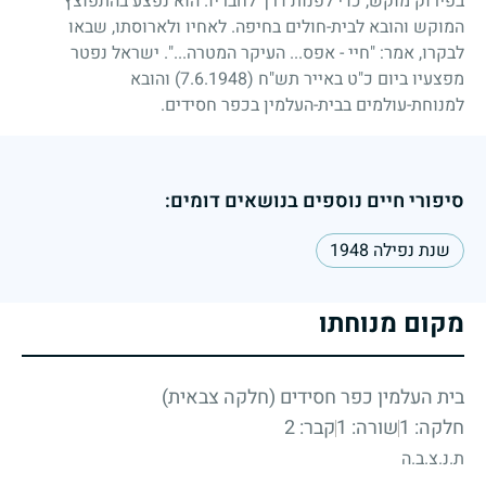
בפירוק מוקש, כדי לפנות דרך לחבריו. הוא נפצע בהתפוצץ
המוקש והובא לבית-חולים בחיפה. לאחיו ולארוסתו, שבאו
לבקרו, אמר: "חיי - אפס... העיקר המטרה...". ישראל נפטר
מפצעיו ביום כ"ט באייר תש"ח
(7.6.1948)
והובא
למנוחת-עולמים בבית-העלמין בכפר חסידים.
סיפורי חיים נוספים בנושאים דומים:
שנת נפילה 1948
מקום מנוחתו
בית העלמין כפר חסידים (חלקה צבאית)
חלקה: 1
שורה: 1
קבר: 2
ת.נ.צ.ב.ה