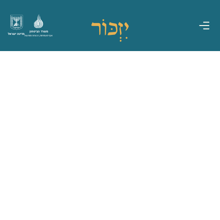
משרד הביטחון
מדינת ישראל
אגף משפחות, הנצחה ומורשת