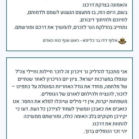
בשם, היום הזה, בו מתעצם הגעגוע לשמם ולדמותם,
נתחייב בהדלקת הנר לזכרם, להמשיך את דרכם ומורשתם.
אלוף דדו בר כליפא - ראש אגף כוח האדם
אני מתכבד להדליק נר זיכרון זה לזכר חיילות וחיילי צה״ל
שנפלו במערכות ישראל. ציון יום הזיכרון לאחר שנתיים
של מלחמה, מחדד את גודל האחריות המוטלת על כתפינו –
משפחות יקרות, אין די מילים שיוכלו למלא את החסר. אנו
כואבים את כאבכן ונמשיך לעמוד לצידכן כל העת. דעו כי
יקירכן חקוקים בלב האומה כולה, ומורשתם ממשיכה
יהי זכר הנופלים ברוך.