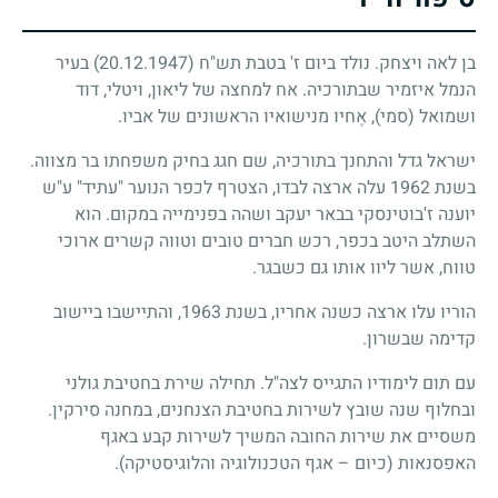
בן לאה ויצחק. נולד ביום ז' בטבת תש"ח
(20.12.1947)
בעיר
הנמל איזמיר שבתורכיה. אח למחצה של ליאון, ויטלי, דוד
ושמואל (סמי), אֶחיו מנישואיו הראשונים של אביו.
ישראל גדל והתחנך בתורכיה, שם חגג בחיק משפחתו בר מצווה.
בשנת 1962 עלה ארצה לבדו, הצטרף לכפר הנוער "עתיד" ע"ש
יוענה ז'בוטינסקי בבאר יעקב ושהה בפנימייה במקום. הוא
השתלב היטב בכפר, רכש חברים טובים וטווה קשרים ארוכי
טווח, אשר ליוו אותו גם כשבגר.
הוריו עלו ארצה כשנה אחריו, בשנת 1963, והתיישבו ביישוב
קדימה שבשרון.
עם תום לימודיו התגייס לצה"ל. תחילה שירת בחטיבת גולני
ובחלוף שנה שובץ לשירות בחטיבת הצנחנים, במחנה סירקין.
משסיים את שירות החובה המשיך לשירות קבע באגף
האפסנאות (כיום – אגף הטכנולוגיה והלוגיסטיקה).