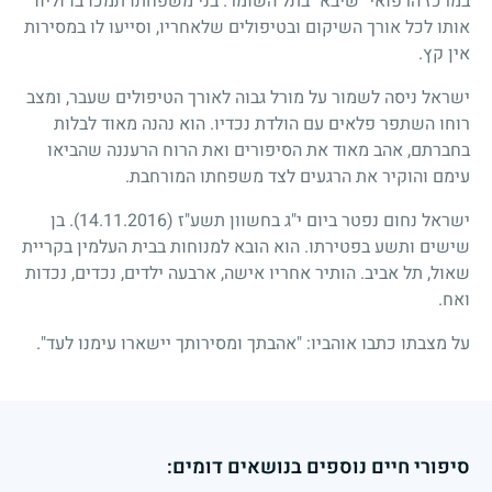
במרכז הרפואי "שיבא" בתל השומר. בני משפחתו תמכו בו וליוו
אותו לכל אורך השיקום ובטיפולים שלאחריו, וסייעו לו במסירות
אין קץ.
ישראל ניסה לשמור על מורל גבוה לאורך הטיפולים שעבר, ומצב
רוחו השתפר פלאים עם הולדת נכדיו. הוא נהנה מאוד לבלות
בחברתם, אהב מאוד את הסיפורים ואת הרוח הרעננה שהביאו
עימם והוקיר את הרגעים לצד משפחתו המורחבת.
ישראל נחום נפטר ביום י"ג בחשוון תשע"ז
(14.11.2016)
. בן
שישים ותשע בפטירתו. הוא הובא למנוחות בבית העלמין בקריית
שאול, תל אביב. הותיר אחריו אישה, ארבעה ילדים, נכדים, נכדות
ואח.
על מצבתו כתבו אוהביו: "אהבתך ומסירותך יישארו עימנו לעד".
סיפורי חיים נוספים בנושאים דומים: