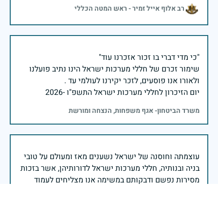
רב אלוף אייל זמיר - ראש המטה הכללי
שימור זכרם של חללי מערכות ישראל הינו נתיב פועלנו
יום הזיכרון לחללי מערכות ישראל התשפ"ו -2026
משרד הביטחון- אגף משפחות, הנצחה ומורשת
עוצמתה וחוסנה של ישראל נשענים מאז ומעולם על טובי
בניה ובנותיה, חללי מערכות ישראל לדורותיהן, אשר בזכות
מסירות נפשם ודבקותם במשימה אנו מצליחים לעמוד
בהתקדש יום הזיכרון לחללי מערכות ישראל, אנו מרכינים
ראש בפני הנופלים והנופלות, נוצרים את זכרם באהבה