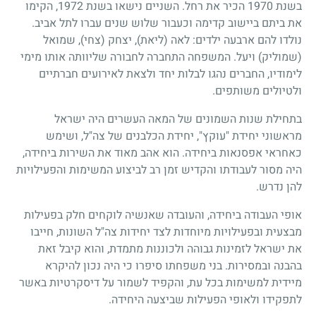
בשנת 1970 הכיר את רחל. השניים נישאו בשנת 1972, הקימו
את ביתם ביישוב קדימה וכעבור שלוש שנים עברו לתל אביב.
נולדו להם ארבעה ילדים: לאה (ליאת), יצחק (צחי), שמואל
(שמוליק) ויעל. המשפחה התחברה לחבורה שליוותה אותו מימי
לימודיו, החברים נהגו לבלות יחד ולצאת לאירועים חברתיים
ולטיולים משותפים.
בתחילת שנות השמונים של המאה העשרים היה ישראל
מראשוני יחידת "עוקץ", יחידת הכלבנים של צה"ל, ושימש
כאחראי אפסנאות ביחידה. הוא אהב מאוד את השירות ביחידה,
היה מסור לעבודתו והקדיש זמן רב לביצוע המשימות והפעילויות
להן נדרש.
אופי העבודה ביחידה, והעובדה שאנשיה לוקחים חלק בפעילות
מבצעית ובפעילויות מיוחדות לצד יחידות צה"ל השונות, חייבו
את ישראל לזמינות גבוהה ולכוננות מתמדת, והוא קיבל זאת
בהבנה ובמסירות. בני משפחתו סיפרו כי היה נכון להיקרא
מיידית למשימות בכל עת, והקפיד לשמור על דיסקרטיות באשר
לתפקידו ולאופי הפעילות שביצעה היחידה.