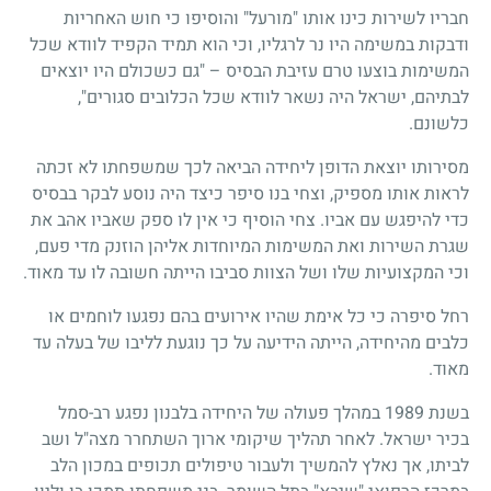
חבריו לשירות כינו אותו "מורעל" והוסיפו כי חוש האחריות
ודבקות במשימה היו נר לרגליו, וכי הוא תמיד הקפיד לוודא שכל
המשימות בוצעו טרם עזיבת הבסיס – "גם כשכולם היו יוצאים
לבתיהם, ישראל היה נשאר לוודא שכל הכלובים סגורים",
כלשונם.
מסירותו יוצאת הדופן ליחידה הביאה לכך שמשפחתו לא זכתה
לראות אותו מספיק, וצחי בנו סיפר כיצד היה נוסע לבקר בבסיס
כדי להיפגש עם אביו. צחי הוסיף כי אין לו ספק שאביו אהב את
שגרת השירות ואת המשימות המיוחדות אליהן הוזנק מדי פעם,
וכי המקצועיות שלו ושל הצוות סביבו הייתה חשובה לו עד מאוד.
רחל סיפרה כי כל אימת שהיו אירועים בהם נפגעו לוחמים או
כלבים מהיחידה, הייתה הידיעה על כך נוגעת לליבו של בעלה עד
מאוד.
בשנת 1989 במהלך פעולה של היחידה בלבנון נפגע רב-סמל
בכיר ישראל. לאחר תהליך שיקומי ארוך השתחרר מצה"ל ושב
לביתו, אך נאלץ להמשיך ולעבור טיפולים תכופים במכון הלב