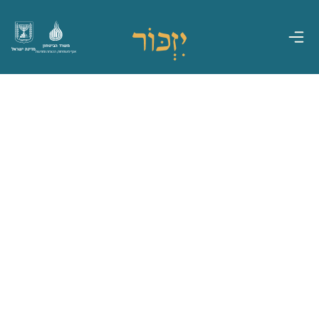
משרד הביטחון
מדינת ישראל
אגף משפחות, הנצחה ומורשת