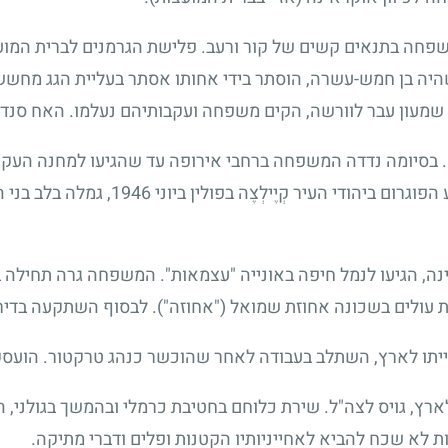
אל, שהיה בן חמש-עשרה, הוסתר בידי אחותו אסתר בעליית הגג מח
עון עבר לוורשה, הקים משפחה ועקבותיהם נעלמו. האח סנדר ד
מלחמת העולם תמה ב-8 במאי 1945. בסיומה נדדה המשפחה ברחבי אירופה עד שהגיעו למ
בגרמניה, שם שהו זמן מה. עם היוודע הפוגרום
ר קום המדינה, הגיעו לנמל חיפה באונייה "עצמאות". המשפחה גרה תח
 עולים בשכונה אחוזת שמואל ("אחוזה"). לבסוף השתקעה בדירת 
יתו לארץ, השתלב בעבודה לאחר שהוכשר כנהג טרקטור. הועסק ב
מהעלייה לארץ, גויס לצה"ל. שירת כלוחם בחטיבת כרמלי ובהמשך בגולנ
 לא שכח להביא לאחייניותיו הקטנות ופלים ודברי מתיקה.