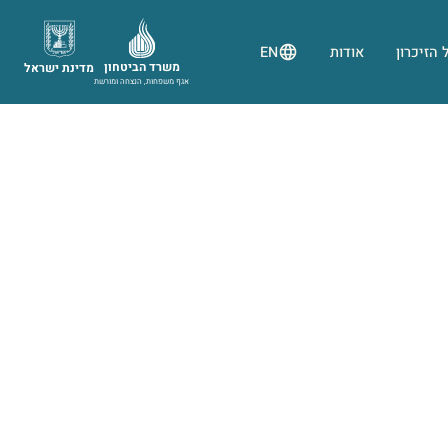
 הזיכרון
אודות
EN
משרד הביטחון
מדינת ישראל
אגף משפחות, הנצחה ומורשת