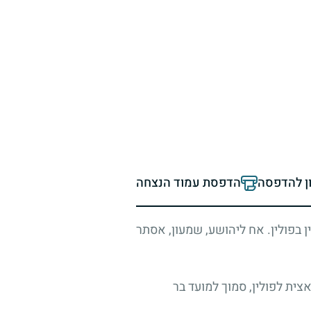
ון להדפסה
הדפסת עמוד הנצחה
ן בפולין. אח ליהושע, שמעון, אסתר
העולם השנייה ב-1.9.1939 ופלישת גרמניה הנאצית לפולין, סמוך למועד בר