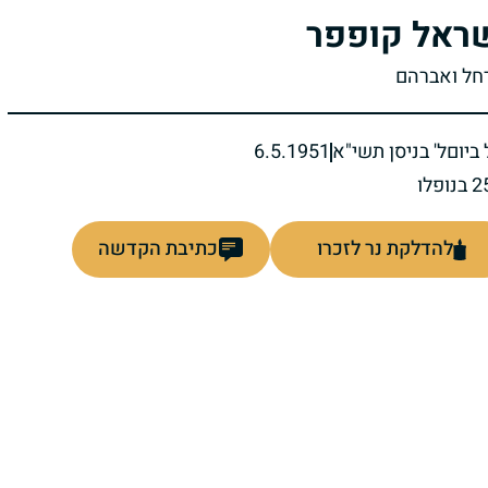
ראל קופפר
רחל ואברהם
ביום
ל' בניסן תשי"א
6.5.1951
להדלקת נר לזכרו
כתיבת הקדשה