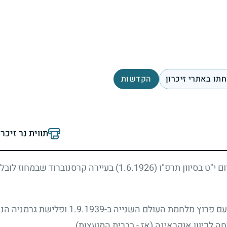
תו באתרי זיכרון
הקדשות
תווית נר זיכר
ם י"ט בסיוון תרפ"ו
(1.6.1926)
בעיירה קרסנוברוד שבמחוז לובלי
ישראל גדל והתחנך בעיירת הולדתו. עם פרוץ מלחמת 
 לכיוון אוקראינה (אז - בברית המועצות).