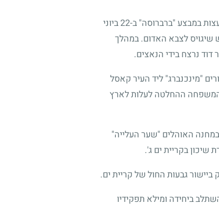
בתוככי ברית המועצות התקיימה המשפחה בתנאים קשים של קור ורעב. פלישת הגרמנים לברית המועצות במבצע "ברברוסה" ב-22 ביוני
שש שיגויס לצבא האדום. במהלך
וד נרצח בידי הנאצים.
חנה העקורים "מינכנברג" ליד העיר קאסל
 ביהודי העיר קְיֶילְצֶה בפולין ביוני 1946, גמלה בלב בני המשפחה ההחלטה לעלות לארץ
ילה במחנה האוהלים "שער העלייה"
שיכון בקריית ים ג'.
יישור גבעות החול של קריית ים.
י, השתלב ביחידה ומילא תפקידיו