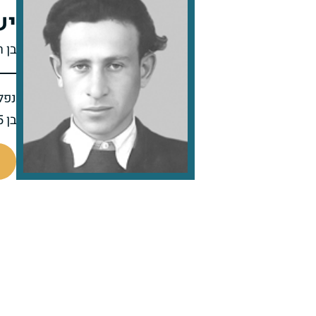
יש
בן 
נפל 
בן 25 בנופלו
7392