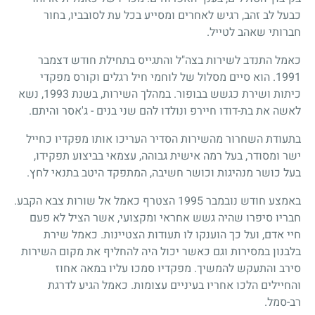
כבעל לב זהב, רגיש לאחרים ומסייע בכל עת לסובביו, בחור
חברותי שאהב לטייל.
כאמל התנדב לשירות בצה"ל והתגייס בתחילת חודש דצמבר
1991
. הוא סיים מסלול של לוחמי חיל רגלים וקורס מפקדי
כיתות ושירת כגשש בבופור. במהלך השירות, בשנת
1993
, נשא
לאשה את בת-דודו חיירפ ונולדו להם שני בנים - ג'אסר והיתם.
בתעודת השחרור מהשירות הסדיר העריכו אותו מפקדיו כחייל
ישר ומסודר, בעל רמה אישית גבוהה, עצמאי בביצוע תפקידו,
בעל כושר מנהיגות וכושר חשיבה, המתפקד היטב בתנאי לחץ.
באמצע חודש נובמבר
1995
הצטרף כאמל אל שורות צבא הקבע.
חבריו סיפרו שהיה גשש אחראי ומקצועי, אשר הציל לא פעם
חיי אדם, ועל כך הוענקו לו תעודות הצטיינות. כאמל שירת
בלבנון במסירות וגם כאשר יכול היה להחליף את מקום השירות
סירב והתעקש להמשיך. מפקדיו סמכו עליו במאה אחוז
והחיילים הלכו אחריו בעיניים עצומות. כאמל הגיע לדרגת
רב-סמל.