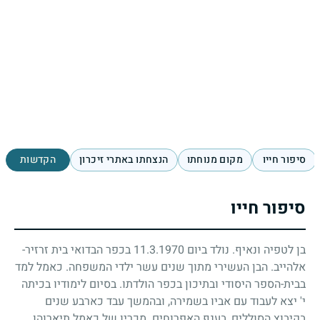
סיפור חייו
מקום מנוחתו
הנצחתו באתרי זיכרון
הקדשות
סיפור חייו
בן לטפיה ונאיף. נולד ביום
11.3.1970
בכפר הבדואי בית זרזיר-
אלהייב. הבן העשירי מתוך שנים עשר ילדי המשפחה. כאמל למד
בבית-הספר היסודי ובתיכון בכפר הולדתו. בסיום לימודיו בכיתה
י' יצא לעבוד עם אביו בשמירה, ובהמשך עבד כארבע שנים
בקיבוץ הסוללים, בענף האפרוחים. מכריו של כאמל תיארוהו