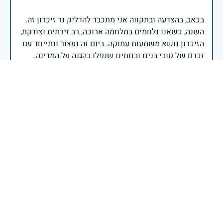
בכאב, בהצדעה ובתקווה אני מתכבד להדליק נר זיכרון זה.
השנה, כשאנו נלחמים במלחמה ארוכה, רב זירתית וצודקת,
הזיכרון נושא משמעות עמוקה. ביום זה נעצור ונתייחד עם
זכרם של טובי בנינו ובנותינו שנפלו בהגנה על המדינה.
מורשתם היא המצפן שמתווה את דרכינו, והיא המעניקה
משפחות יקרות, אנו מרכינים ראשנו ומתחייבים שנעמוד
יהי זכר הנופלים ברוך.
רב אלוף אייל זמיר - ראש המטה הכללי
בשעה שאנו זוכרים את גודל תרומתם ועומק מסירות
נפשם של טובי בנינו ובנותינו, נופלי מערכות ישראל