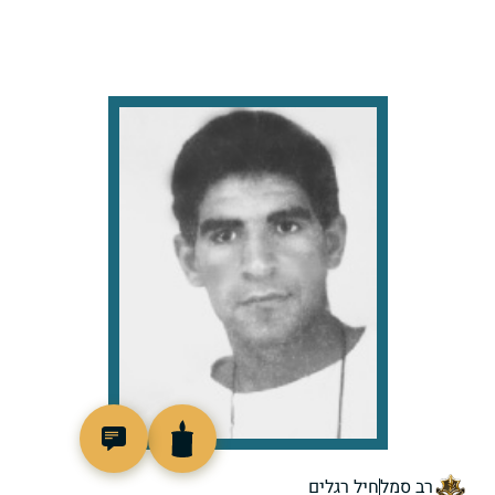
514829
רב סמל
חיל רגלים