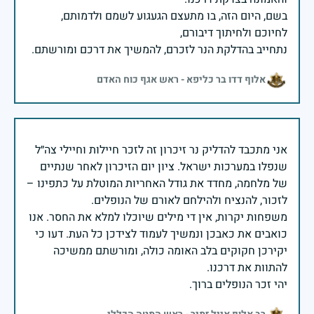
בשם, היום הזה, בו מתעצם הגעגוע לשמם ולדמותם,
נתחייב בהדלקת הנר לזכרם, להמשיך את דרכם ומורשתם.
אלוף דדו בר כליפא - ראש אגף כוח האדם
אני מתכבד להדליק נר זיכרון זה לזכר חיילות וחיילי צה״ל
שנפלו במערכות ישראל. ציון יום הזיכרון לאחר שנתיים
של מלחמה, מחדד את גודל האחריות המוטלת על כתפינו –
משפחות יקרות, אין די מילים שיוכלו למלא את החסר. אנו
כואבים את כאבכן ונמשיך לעמוד לצידכן כל העת. דעו כי
יקירכן חקוקים בלב האומה כולה, ומורשתם ממשיכה
יהי זכר הנופלים ברוך.