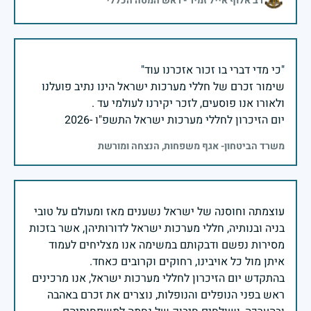
רב אלוף אייל זמיר - ראש המטה הכללי
שימור זכרם של חללי מערכות ישראל הינו נתיב פועלנו
יום הזיכרון לחללי מערכות ישראל התשפ"ו -2026
משרד הביטחון- אגף משפחות, הנצחה ומורשת
עוצמתה וחוסנה של ישראל נשענים מאז ומעולם על טובי
בניה ובנותיה, חללי מערכות ישראל לדורותיהן, אשר בזכות
מסירות נפשם ודבקותם במשימה אנו מצליחים לעמוד
בהתקדש יום הזיכרון לחללי מערכות ישראל, אנו מרכינים
ראש בפני הנופלים והנופלות, נוצרים את זכרם באהבה