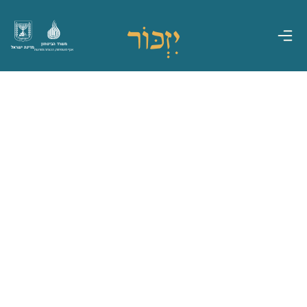
משרד הביטחון
מדינת ישראל
אגף משפחות, הנצחה ומורשת