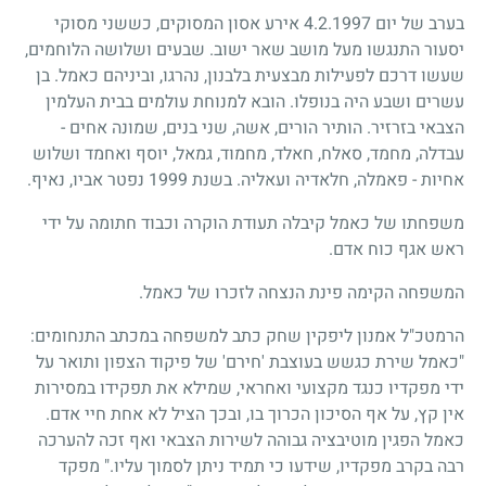
בערב של יום
4.2.1997
אירע אסון המסוקים, כששני מסוקי
יסעור התנגשו מעל מושב שאר ישוב. שבעים ושלושה הלוחמים,
שעשו דרכם לפעילות מבצעית בלבנון, נהרגו, וביניהם כאמל. בן
עשרים ושבע היה בנופלו. הובא למנוחת עולמים בבית העלמין
הצבאי בזרזיר. הותיר הורים, אשה, שני בנים, שמונה אחים -
עבדלה, מחמד, סאלח, חאלד, מחמוד, גמאל, יוסף ואחמד ושלוש
אחיות - פאמלה, חלאדיה ועאליה. בשנת
1999
נפטר אביו, נאיף.
משפחתו של כאמל קיבלה תעודת הוקרה וכבוד חתומה על ידי
ראש אגף כוח אדם.
המשפחה הקימה פינת הנצחה לזכרו של כאמל.
הרמטכ"ל אמנון ליפקין שחק כתב למשפחה במכתב התנחומים:
"כאמל שירת כגשש בעוצבת 'חירם' של פיקוד הצפון ותואר על
ידי מפקדיו כנגד מקצועי ואחראי, שמילא את תפקידו במסירות
אין קץ, על אף הסיכון הכרוך בו, ובכך הציל לא אחת חיי אדם.
כאמל הפגין מוטיבציה גבוהה לשירות הצבאי ואף זכה להערכה
רבה בקרב מפקדיו, שידעו כי תמיד ניתן לסמוך עליו." מפקד