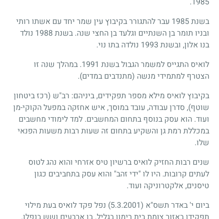
1985.
בשנת 1985 עבר להתגורר בקיבוץ עין שמר יחד עם אשתו רותי
ובניו תומר בן השנתיים וגלעד בן החצי שנה. בשנת 1988 נולד
בנו אלון, ובשנת 1993 נולדה בתו נוי.
לואיס התגייס למשמר הגבול בשנת 1991. במהלך שנה זו
הצטרף למתמידי מנשה (מתנדבים במדים).
בקיבוץ לואיס מילא מספר תפקידים, ביניהם: רב"ש (רכז ביטחון
שוטף), סדרן עבודה, עובד במוסך, איש אחזקה במפעל הקוקי-מן
ועוד. הוא עסק בנוסף בתחום המחשבים. למד לימודי מחשבים
במכללת רמת גן והשקיע בתחום זה שעות רבות משעות הפנאי
שלו.
שנים רבות החזיק לואיס ברשיון טיס אזרחי והוא נהג לטוס
לעתים קרובות. היו לו "ידי זהב" והוא עסק בתחביבים כגון
טיסנים, אלקטרוניקה ועוד.
ביום י' באדר תשס"א
(5.3.2001)
נפל פקד לואיס בעת מילוי
תפקידו באזור צומת בית רימון בגליל. בן ארבעים ושש בנפלו.