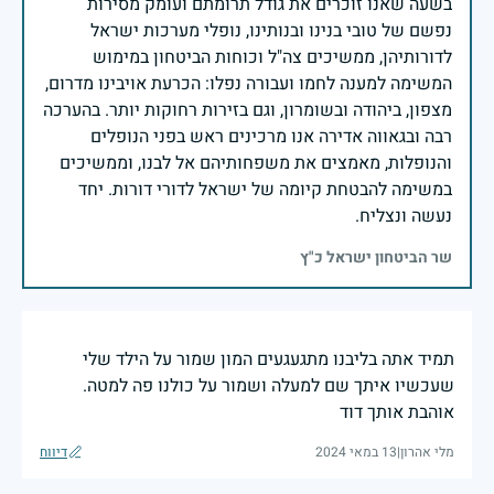
בשעה שאנו זוכרים את גודל תרומתם ועומק מסירות
נפשם של טובי בנינו ובנותינו, נופלי מערכות ישראל
לדורותיהן, ממשיכים צה"ל וכוחות הביטחון במימוש
המשימה למענה לחמו ועבורה נפלו: הכרעת אויבינו מדרום,
מצפון, ביהודה ובשומרון, וגם בזירות רחוקות יותר. בהערכה
רבה ובגאווה אדירה אנו מרכינים ראש בפני הנופלים
והנופלות, מאמצים את משפחותיהם אל לבנו, וממשיכים
במשימה להבטחת קיומה של ישראל לדורי דורות. יחד
נעשה ונצליח.
שר הביטחון ישראל כ"ץ
תמיד אתה בליבנו מתגעגעים המון שמור על הילד שלי
שעכשיו איתך שם למעלה ושמור על כולנו פה למטה.
אוהבת אותך דוד
מלי אהרון
|
13 במאי 2024
דיווח