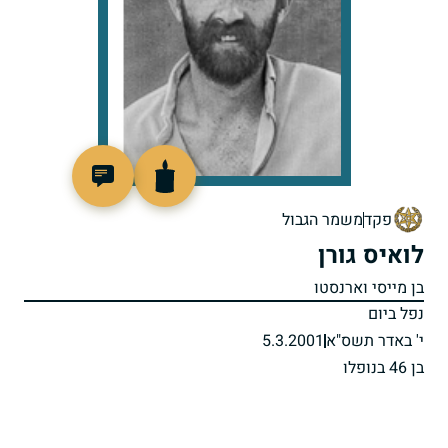
515870
פקד
משמר הגבול
לואיס גורן
בן מייסי וארנסטו
נפל ביום
י' באדר תשס"א
5.3.2001
בן 46 בנופלו