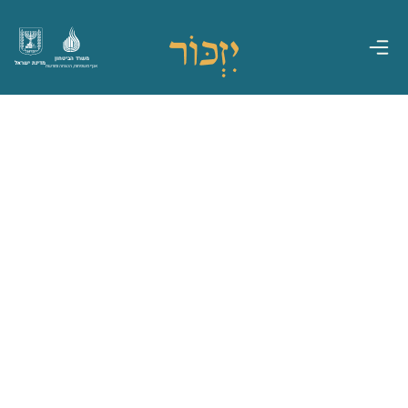
משרד הביטחון
מדינת ישראל
אגף משפחות, הנצחה ומורשת