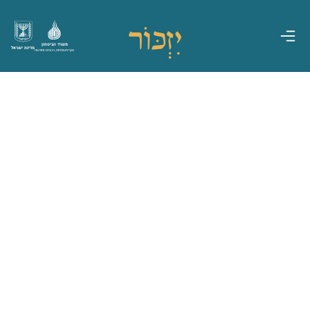
משרד הביטחון
מדינת ישראל
אגף משפחות, הנצחה ומורשת