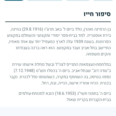
סיפור חייו
בן הרמינה ואהרן, נולד ביום ל' באב תרע"ו
(29.8.1916)
בווינה,
בירת אוסטריה. למד בבית-ספר יסודי ומקצועי והשתלם במקצוע
הפרוונות. בשנת
1939
עלה לארץ כמעפיל יחד עם אחד מאחיו,
התיישב בתל-אביב ועבד במקצועו. הוא ראה ברכה בעבודתו
והקים משפחה.
במלחמת-העצמאות התגייס לצה"ל ובשל מחלת אישתו שירת
ב"שדה דוב" שבתל-אביב. ביום ה' בכסלו תש"ט
(7.12.1948)
נספה בטיסה, בה השתתף במקרה, כשמטוסו נפל לכנרת. נקבר
בכנרת. הניח אחריו אישה, הנייה, ובת, רחל.
ביום ה' בתמוז תשי"ג
(18.6.1953)
הובא למנוחת-עולמים
בבית-הקברות בקרית שאול.