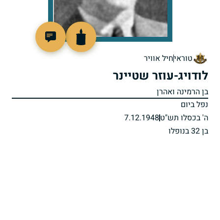
4454
טוראי
חיל אוויר
לודויג-עוזר שטיינר
בן הרמינה ואהרן
נפל ביום
ה' בכסלו תש"ט
7.12.1948
בן 32 בנופלו