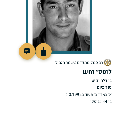
513386
רב סמל מתקדם
משמר הגבול
לוטפי וחש
בן דלה ופזע
נפל ביום
א' באדר ב' תשנ"ב
6.3.1992
בן 44 בנופלו