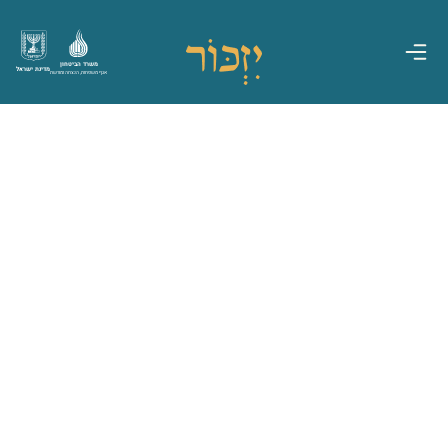
משרד הביטחון
מדינת ישראל
אגף משפחות, הנצחה ומורשת