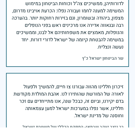
לדורותיהן, ממשיכים צה"ל וכוחות הביטחון במימוש
המשימה למענה לחמו ועבורה נפלו: הכרעת אויבינו מדרום,
מצפון, ביהודה ובשומרון, וגם בזירות רחוקות יותר. בהערכה
רבה ובגאווה אדירה אנו מרכינים ראש בפני הנופלים
והנופלות, מאמצים את משפחותיהם אל לבנו, וממשיכים
במשימה להבטחת קיומה של ישראל לדורי דורות. יחד
נעשה ונצליח.
שר הביטחון ישראל כ"ץ
זיכרון חללינו מהווה עבורנו צו חיים, להמשיך ולפעול
לאורה של המורשת שהותירו לנו. אהבת המולדת מקודשת
בדם יקירנו, וביום זה, כבכל שנה, אנו מתייחדים עם זכר
חללינו, אשר נפלו במערכות ישראל למען עצמאותה
וחוסנה של מדינת ישראל.
רב ניצב יעקב שבתאי- המפקח הכללי של משטרת ישראל