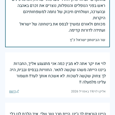
ראש בפני הנופלים והנופלות, נוצרים את זכרם באהבה
ובהערכה, ושולחים חיבוק של נחמה למשפחותיהם
מכוחם ולאורם נמשיך לבסס את ביטחונה של ישראל
ועתידה לדורות קדימה.
שר הביטחון ישראל כ"ץ
לוי אח יקר אתה לא מבין כמה אני מתגעגע אליך, החברות
ביננו הייתה משהו שקשה לתאר. החוויות בבסיס ובבית, היה
לך צחוק שקשה לשכוח. לא אשכח אותך לעד!! תשמור
עלינו מלמעלה !!
אליקו לוי
|
19 באפריל 2026
דיווח
היינו קוראים לך ג'ינו. היית חבר טוב שלי. איך הלכת לנו בלי