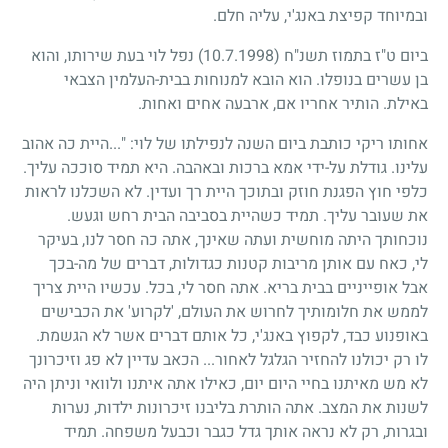
ובמיוחד קפיצת באנג'י, עליה חלם.
ביום ט"ז בתמוז תשנ"ח
(10.7.1998)
נפל לוי בעת שירותו, והוא
בן עשרים בנופלו. הוא הובא למנוחות בבית-העלמין הצבאי
באילת. הותיר אחריו אם, ארבעה אחים ואחות.
אחותו ריקי כותבת ביום השנה לנפילתו של לוי: "...היית כה אהוב
עלינו. גודלת על-ידי אמא ברכות ובאהבה. היא תמיד סוככה עליך.
כלפי חוץ הפגנת חוזק ובתוכך היית רך ועדין. לא השכלנו לראות
את שעובר עליך. תמיד כשהיית בסביבה הבית רחש וגעש.
נוכחותך היתה מוחשית ועתה שאינך, אתה כה חסר לנו, בעיקר
לי, כאח עם אותן מריבות קטנות כגדולות, דברים של מה-בכך
אבל אופייניים בבית בריא. אתה חסר לי, בכל. עכשיו היית צריך
לממש את חלומותיך לחרוש את העולם, 'לקרוע' את הכבישים
באופנוע כבד, לקפוץ באנג'י, כל אותם דברים אשר לא הגשמת.
לו רק יכולנו להחזיר הגלגל לאחור... הכאב עדיין לא פג וזיכרונך
לא מש מאיתנו בחיי היום יום, כאילו אתה איתנו ולוואי וניתן היה
לשנות את המצב. אתה הותרת בליבנו זיכרונות ילדות, נערות
ובגרות, רק לא נראה אותך גדל כגבר וכבעל משפחה. תמיד