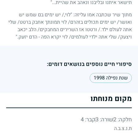
תישאר איתנו ובליבנו ונאהב את שהיית..."
מתוך שיר שכתבה אמו עליזה: "לוי,/ יש ימים בם שמש יש
ואושר
/
יש ימים תכולים בזהרם
/
לוי תמונתך אחבק ברטט
/
שלי
אתה לעולם ילד./ ורטטו אז השרירים המחבקים
/
הלב יכאב
ויצעק
/
שלי אתה ילדי לעולמים
/
לוי יקרא הפה - הדם יזעק."
סיפורי חיים נוספים בנושאים דומים:
שנת נפילה 1998
מקום מנוחתו
חלקה: 2
שורה: 3
קבר: 4
ת.נ.צ.ב.ה