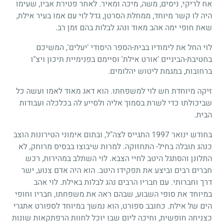
אח לריקי, ניסים, משה, מיכה ומאיר. לאחר פטירת אביו, שעימו
היה לו קשר מיוחד, ממחלת הסרטן, גדל לוי עם אמו בעיר אילת,
שאת חופי ימה אהב מאוד ונהג לבלות בהם זמן רב.
לוי החל את לימודיו בבית-הספר היסודי 'יעלים', המשיכם
בחטיבת-הביניים 'אורט אילת' וסיימם בפנימיית תיכון ויצ"ו
ברחובות, במגמת ליטוש יהלומים.
זיקה מיוחדת חש לוי למשפחתו. הוא דאג מאוד לאמו ועשה כל
שביכולתו כדי לשרת בסמוך אליה ולסייע לה בכלכלה ועבודות
הבית.
בחודש ינואר
1997
התגייס לצה"ל, ובתום אימוני הטירונות הוצב
כנהג תובלה בחיל- התחזוקה. למרות שיבוצו בבסיס מרוחק, לא
התלונן והסתגל היטב לחיי הצבא. לוי השתלב במהירות, רכש
חברים רבים וביצע את תפקידו היטב. הוא היה אדם צנוע, ישר
דרך וחברותי. עם חבריו הרבים נהג לבלות באילת. לוי אהב
במיוחד את סופי השבוע, שבהם ראה את משפחתו, חבריו וחופי
הים של אילת. כחובב ספורט, הוא נמשך במיוחד לספורט אתגרי
כצניחה חופשית, וחיכה ליום שבו יוכל לחוות הרפתקאות שונות