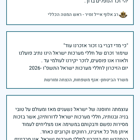
יהי זכר הנופלים ברוך.
רב אלוף אייל זמיר - ראש המטה הכללי
שימור זכרם של חללי מערכות ישראל הינו נתיב פועלנו
יום הזיכרון לחללי מערכות ישראל התשפ"ו -2026
משרד הביטחון- אגף משפחות, הנצחה ומורשת
עוצמתה וחוסנה של ישראל נשענים מאז ומעולם על טובי
בניה ובנותיה, חללי מערכות ישראל לדורותיהן, אשר בזכות
מסירות נפשם ודבקותם במשימה אנו מצליחים לעמוד
בהתקדש יום הזיכרון לחללי מערכות ישראל, אנו מרכינים