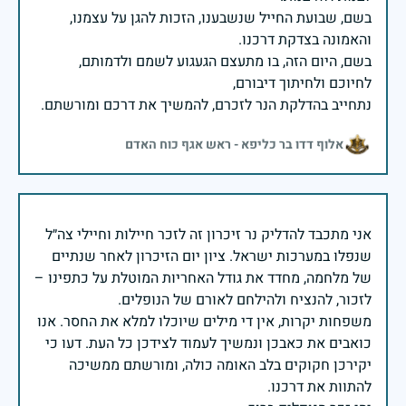
בשם, שבועת החייל שנשבענו, הזכות להגן על עצמנו,
בשם, היום הזה, בו מתעצם הגעגוע לשמם ולדמותם,
נתחייב בהדלקת הנר לזכרם, להמשיך את דרכם ומורשתם.
אלוף דדו בר כליפא - ראש אגף כוח האדם
אני מתכבד להדליק נר זיכרון זה לזכר חיילות וחיילי צה״ל
שנפלו במערכות ישראל. ציון יום הזיכרון לאחר שנתיים
של מלחמה, מחדד את גודל האחריות המוטלת על כתפינו –
משפחות יקרות, אין די מילים שיוכלו למלא את החסר. אנו
כואבים את כאבכן ונמשיך לעמוד לצידכן כל העת. דעו כי
יקירכן חקוקים בלב האומה כולה, ומורשתם ממשיכה