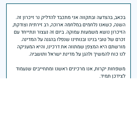
בכאב, בהצדעה ובתקווה אני מתכבד להדליק נר זיכרון זה.
השנה, כשאנו נלחמים במלחמה ארוכה, רב זירתית וצודקת,
הזיכרון נושא משמעות עמוקה. ביום זה נעצור ונתייחד עם
זכרם של טובי בנינו ובנותינו שנפלו בהגנה על המדינה.
מורשתם היא המצפן שמתווה את דרכינו, והיא המעניקה
משפחות יקרות, אנו מרכינים ראשנו ומתחייבים שנעמוד
יהי זכר הנופלים ברוך.
רב אלוף אייל זמיר - ראש המטה הכללי
אח קטן ויקר שלי השנים עברו ובשבלי אצה נשארת קטן כל