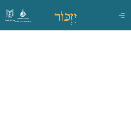
משרד הביטחון
מדינת ישראל
אגף משפחות, הנצחה ומורשת