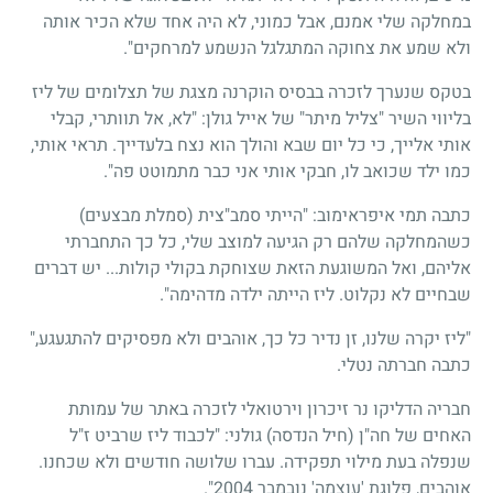
במחלקה שלי אמנם, אבל כמוני, לא היה אחד שלא הכיר אותה
ולא שמע את צחוקה המתגלגל הנשמע למרחקים".
בטקס שנערך לזכרה בבסיס הוקרנה מצגת של תצלומים של ליז
בליווי השיר "צליל מיתר" של אייל גולן: "לא, אל תוותרי, קבלי
אותי אלייך, כי כל יום שבא והולך הוא נצח בלעדייך. תראי אותי,
כמו ילד שכואב לו, חבקי אותי אני כבר מתמוטט פה".
כתבה תמי איפראימוב: "הייתי סמב"צית (סמלת מבצעים)
כשהמחלקה שלהם רק הגיעה למוצב שלי, כל כך התחברתי
אליהם, ואל המשוגעת הזאת שצוחקת בקולי קולות... יש דברים
שבחיים לא נקלוט. ליז הייתה ילדה מדהימה".
"ליז יקרה שלנו, זן נדיר כל כך, אוהבים ולא מפסיקים להתגעגע,"
כתבה חברתה נטלי.
חבריה הדליקו נר זיכרון וירטואלי לזכרה באתר של עמותת
האחים של חה"ן (חיל הנדסה) גולני: "לכבוד ליז שרביט ז"ל
שנפלה בעת מילוי תפקידה. עברו שלושה חודשים ולא שכחנו.
אוהבים, פלוגת 'עוצמה' נובמבר 2004".