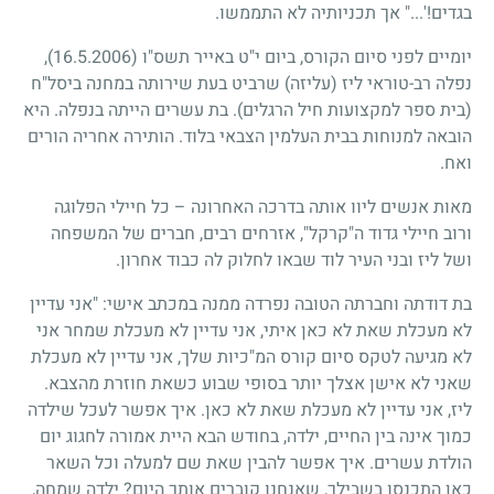
בגדים!'..." אך תכניותיה לא התממשו.
יומיים לפני סיום הקורס, ביום י"ט באייר תשס"ו
(16.5.2006)
,
נפלה רב-טוראי ליז (עליזה) שרביט בעת שירותה במחנה ביסל"ח
(בית ספר למקצועות חיל הרגלים). בת עשרים הייתה בנפלה. היא
הובאה למנוחות בבית העלמין הצבאי בלוד. הותירה אחריה הורים
ואח.
מאות אנשים ליוו אותה בדרכה האחרונה – כל חיילי הפלוגה
ורוב חיילי גדוד ה"קרקל", אזרחים רבים, חברים של המשפחה
ושל ליז ובני העיר לוד שבאו לחלוק לה כבוד אחרון.
בת דודתה וחברתה הטובה נפרדה ממנה במכתב אישי: "אני עדיין
לא מעכלת שאת לא כאן איתי, אני עדיין לא מעכלת שמחר אני
לא מגיעה לטקס סיום קורס המ"כיות שלך, אני עדיין לא מעכלת
שאני לא אישן אצלך יותר בסופי שבוע כשאת חוזרת מהצבא.
ליז, אני עדיין לא מעכלת שאת לא כאן. איך אפשר לעכל שילדה
כמוך אינה בין החיים, ילדה, בחודש הבא היית אמורה לחגוג יום
הולדת עשרים. איך אפשר להבין שאת שם למעלה וכל השאר
כאן התכנסו בשבילך, שאנחנו קוברים אותך היום? ילדה שמחה,