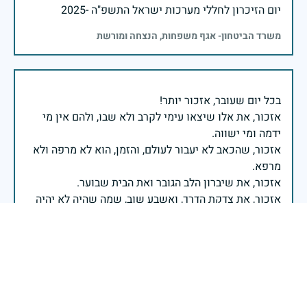
יום הזיכרון לחללי מערכות ישראל התשפ"ה -2025
משרד הביטחון- אגף משפחות, הנצחה ומורשת
אזכור, את אלו שיצאו עימי לקרב ולא שבו, ולהם אין מי
אזכור, שהכאב לא יעבור לעולם, והזמן, הוא לא מרפה ולא
אזכור, את צדקת הדרך, ואשבע שוב, שמה שהיה לא יהיה
ביום הזה, אני נתקף געגוע לדמותם, לחיתוך דיבורם,
ומדליק נר לזיכרון דרכם ומורשתם!