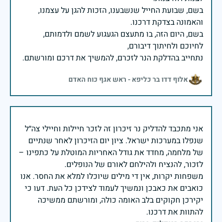
בשם, שבועת החייל שנשבענו, הזכות להגן על עצמנו,
בשם, היום הזה, בו מתעצם הגעגוע לשמם ולדמותם,
נתחייב בהדלקת הנר לזכרם, להמשיך את דרכם ומורשתם.
אלוף דדו בר כליפא - ראש אגף כוח האדם
אני מתכבד להדליק נר זיכרון זה לזכר חיילות וחיילי צה״ל
שנפלו במערכות ישראל. ציון יום הזיכרון לאחר שנתיים
של מלחמה, מחדד את גודל האחריות המוטלת על כתפינו –
משפחות יקרות, אין די מילים שיוכלו למלא את החסר. אנו
כואבים את כאבכן ונמשיך לעמוד לצידכן כל העת. דעו כי
יקירכן חקוקים בלב האומה כולה, ומורשתם ממשיכה