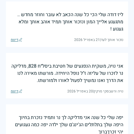
ליז דודה שלי הכי כל שנה הכאב לא עובר וחוזר מחדש ..
מתגעגע אלייך המון ונזכור אותך תמיד אוהב אותך ומלא
געגוע !
נזכור אותך לעד
|
21 באפריל 2026
דיווח
אני נויה, משקית הנפגעים של חטיבת ביסל״ח 828, מדליקה
נר לזכרו של עליזה ז"ל נופל היחידה. מורשתו מאירה לנו
את הדרך ואנו נמשיך לפעול לאורו ולמורשתו.
נויה ורשבסקי מרקין
|
20 באפריל 2026
דיווח
יפה שלי כל שנה אני מדליקה לך נר ותמיד נזכרת בחיוך
היפה שלך בתלתלים הג'ינג'ם שלך ילדה יפה כמה געגועים
יהי זכרךברוך