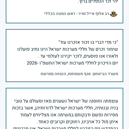
יהי זכר הנופלים ברוך.
רב אלוף אייל זמיר - ראש המטה הכללי
שימור זכרם של חללי מערכות ישראל הינו נתיב פועלנו
יום הזיכרון לחללי מערכות ישראל התשפ"ו -2026
משרד הביטחון- אגף משפחות, הנצחה ומורשת
עוצמתה וחוסנה של ישראל נשענים מאז ומעולם על טובי
בניה ובנותיה, חללי מערכות ישראל לדורותיהן, אשר בזכות
מסירות נפשם ודבקותם במשימה אנו מצליחים לעמוד
בהתקדש יום הזיכרון לחללי מערכות ישראל, אנו מרכינים