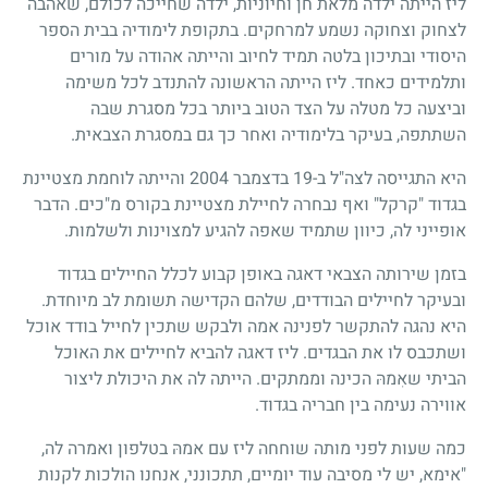
ליז הייתה ילדה מלאת חן וחיוניות, ילדה שחייכה לכולם, שאהבה
לצחוק וצחוקה נשמע למרחקים. בתקופת לימודיה בבית הספר
היסודי ובתיכון בלטה תמיד לחיוב והייתה אהודה על מורים
ותלמידים כאחד. ליז הייתה הראשונה להתנדב לכל משימה
וביצעה כל מטלה על הצד הטוב ביותר בכל מסגרת שבה
השתתפה, בעיקר בלימודיה ואחר כך גם במסגרת הצבאית.
היא התגייסה לצה"ל ב-19 בדצמבר 2004 והייתה לוחמת מצטיינת
בגדוד "קרקל" ואף נבחרה לחיילת מצטיינת בקורס מ"כים. הדבר
אופייני לה, כיוון שתמיד שאפה להגיע למצוינות ולשלמות.
בזמן שירותה הצבאי דאגה באופן קבוע לכלל החיילים בגדוד
ובעיקר לחיילים הבודדים, שלהם הקדישה תשומת לב מיוחדת.
היא נהגה להתקשר לפנינה אמה ולבקש שתכין לחייל בודד אוכל
ושתכבס לו את הבגדים. ליז דאגה להביא לחיילים את האוכל
הביתי שאִמהּ הכינה וממתקים. הייתה לה את היכולת ליצור
אווירה נעימה בין חבריה בגדוד.
כמה שעות לפני מותה שוחחה ליז עם אמהּ בטלפון ואמרה לה,
"אימא, יש לי מסיבה עוד יומיים, תתכונני, אנחנו הולכות לקנות