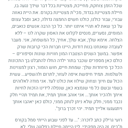
שכל הזמן צוחקת, מחייכת, מצטיינת בכל דבר שידך נגעה בו,
חיילת מצטיינת בגדוד, מכי"ת מצטיינת בקורס. את היית גאווה
עבורי, עבור כולנו, כולנו חשים החמצה גדולה, כאב וסבל עצום
על כך שאת לא תהיי איתנו יותר. כל כך הרבה אנשים כואבים,
המומים, נסערים, מנסים לקלוט את האסון שקרה לנו – ללא
הצלחה. אימא שלך, אבא שלך, אחיך, כל המשפחה, אני. מעבר
לעובדה שאנחנו בנות דודות, היינו חברות הכי קרובות שרק
אפשר. במשך השנים הצטברו המון חוויות שונות וסיפורים –
כולם כאן מספרים שכבר בתור ילדה החלו להתבלט בך התכונות
הכל כך מיוחדות שלך: שמחת חיים, חוש הומור, רצון למצוינות
ולשלמות. תמיד חיפשת איפה לעזור, לתרום ולהשפיע... עשית
הכול עם חיוך וצחוק שילוו את כולנו לעד. אני מודה לאלוהים
בשמי ובשם כל מי שנמצא כאן, שנפלה לידינו הזכות לחיות
איתך ולהכיר אותך... אני אוהב אותך תמיד, את תמיד תהיי חלק
נכבד ממני, חלק שלא ניתן לנתק ממני, כולם כאן יאהבו אותך
ויתגעגעו אלייך תמיד. יהי זכרך ברוך".
רועי גרילק כתב לזכרה: "... עד לפני שבוע הייתי סמל בקורס
מ"כים, זה היה תפקידי. ליז הייתה חיילת בפלוגה שלי. לא