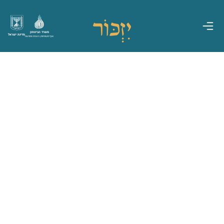
משרד הביטחון
מדינת ישראל
אגף משפחות, הנצחה ומורשת