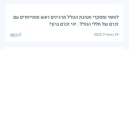
לוחמי ומפקדי חטיבת הנח״ל מרכינים ראש ומתייחדים עם
זכרם של חללי הנח״ל . יהי זכרם ברוך!
29 באפריל 2025
דיווח
שמעון בן ליליאן למדה איתי בתיכון ברוגוזין היא היתה
תלמידה מוכשרת וחכמה חברמנית ואהובה על כולם
הדלקתי נר לזכרה יהי זכרה ברוך.
יצחק לובטון .
|
28 באפריל 2025
דיווח
זוכרת
ניבה פלד לנגליב
|
27 באפריל 2025
דיווח