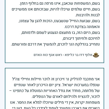
בשם, חיים שלמים שיכלו להיות, שבזכותם אנו ממשיכים
בשם, שבועת החייל שנשבענו, הזכות להגן על עצמנו,
בשם, היום הזה, בו מתעצם הגעגוע לשמם ולדמותם,
נתחייב בהדלקת הנר לזכרם, להמשיך את דרכם ומורשתם.
אלוף דדו בר כליפא - ראש אגף כוח האדם
אני מתכבד להדליק נר זיכרון זה לזכר חיילות וחיילי צה״ל
שנפלו במערכות ישראל. ציון יום הזיכרון לאחר שנתיים
של מלחמה, מחדד את גודל האחריות המוטלת על כתפינו –
משפחות יקרות, אין די מילים שיוכלו למלא את החסר. אנו
כואבים את כאבכן ונמשיך לעמוד לצידכן כל העת. דעו כי