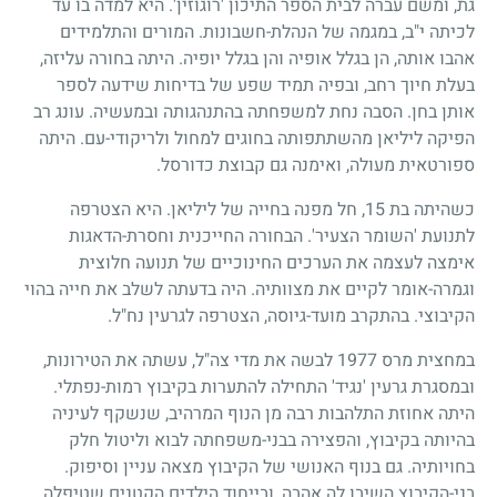
גת, ומשם עברה לבית הספר התיכון 'רוגוזין'. היא למדה בו עד
לכיתה י"ב, במגמה של הנהלת-חשבונות. המורים והתלמידים
אהבו אותה, הן בגלל אופיה והן בגלל יופיה. היתה בחורה עליזה,
בעלת חיוך רחב, ובפיה תמיד שפע של בדיחות שידעה לספר
אותן בחן. הסבה נחת למשפחתה בהתנהגותה ובמעשיה. עונג רב
הפיקה ליליאן מהשתתפותה בחוגים למחול ולריקודי-עם. היתה
ספורטאית מעולה, ואימנה גם קבוצת כדורסל.
כשהיתה בת
15
, חל מפנה בחייה של ליליאן. היא הצטרפה
לתנועת 'השומר הצעיר'. הבחורה החייכנית וחסרת-הדאגות
אימצה לעצמה את הערכים החינוכיים של תנועה חלוצית
וגמרה-אומר לקיים את מצוותיה. היה בדעתה לשלב את חייה בהוי
הקיבוצי. בהתקרב מועד-גיוסה, הצטרפה לגרעין נח"ל.
במחצית מרס
1977
לבשה את מדי צה"ל, עשתה את הטירונות,
ובמסגרת גרעין 'נגיד' התחילה להתערות בקיבוץ רמות-נפתלי.
היתה אחוזת התלהבות רבה מן הנוף המרהיב, שנשקף לעיניה
בהיותה בקיבוץ, והפצירה בבני-משפחתה לבוא וליטול חלק
בחויותיה. גם בנוף האנושי של הקיבוץ מצאה עניין וסיפוק.
בני-הקיבוץ השיבו לה אהבה, ובייחוד הילדים הקטנים שטיפלה