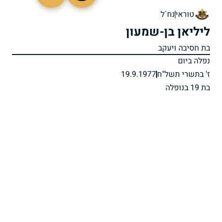
97520
טוראי
נח`ל
ליליאן בן-שמעון
בת חסיבה ויעקב
נפלה ביום
ז' בתשרי תשל"ח
19.9.1977
בת 19 בנופלה