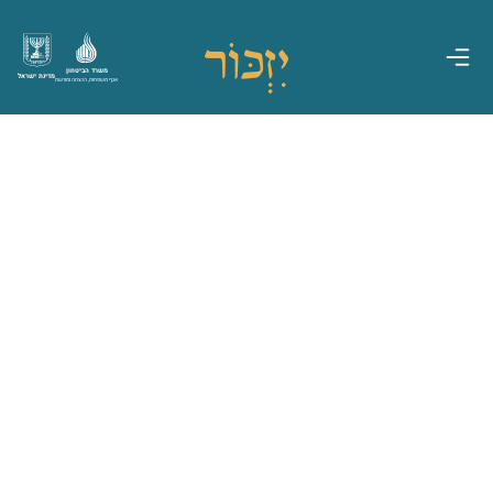
משרד הביטחון
מדינת ישראל
אגף משפחות, הנצחה ומורשת