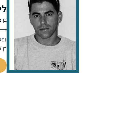
לי
בן 
נפל 
בן 29 בנופלו
517187