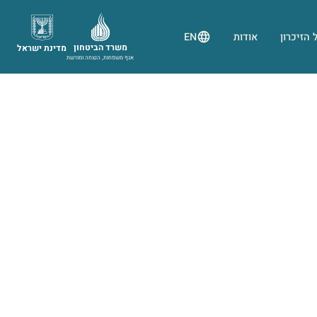
 הזיכרון
אודות
EN
משרד הביטחון
מדינת ישראל
אגף משפחות, הנצחה ומורשת