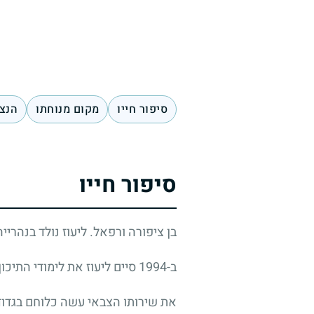
סיפור חייו
מקום מנוחתו
הנצח
סיפור חייו
בן ציפורה ורפאל. ליעוז נולד בנהרי
ב-1994 סיים ליעוז את לימודי התיכון במגמה העיונית בבית הספר "אורט דרסקי" בעכו, עיר מגוריו, והיה בעל תעודת בגרות.
את שירותו הצבאי עשה כלוחם בגדו