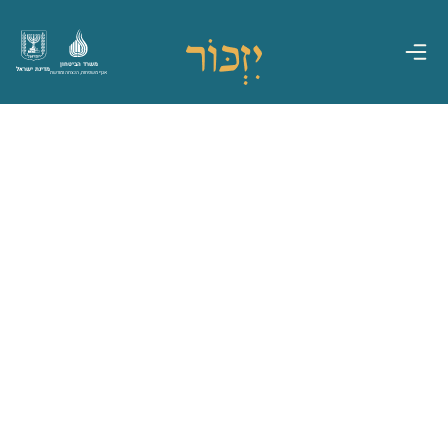
משרד הביטחון
מדינת ישראל
אגף משפחות, הנצחה ומורשת