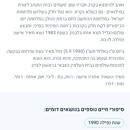
ואהב להימצא בקרב חבריו שם. פעמים רבות התנדב לשרת
במילואים - גם כשלא נקרא. הוא נטל חלק בשלוש מלחמות
ישראל: במלחמת ההתשה לחם ברמת הגולן
;
במלחמת יום
הכיפורים לקח חלק בקרבות ב'חווה הסינית' בסיני
;
ומבצע
שלום-הגליל מצא אותו בלבנון. בשנת
1983
נשא מאיר אישה
ונולדה לו בת.
ביום ט"ו באלול תש"ן
(5.9.1990)
נפל מאיר בעת שירותו בבקעה:
המכונית שנסע בה התהפכה, והוא נהרג. הוא הובא
למנוחת-עולמים בבית-העלמין הצבאי בראשון לציון.
מאיר השאיר אחריו אישה - רוזה, בת - ליהי, אם, אחות - רותי,
ואח - דודו.
סיפורי חיים נוספים בנושאים דומים:
שנת נפילה 1990