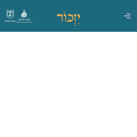
משרד הביטחון
מדינת ישראל
אגף משפחות, הנצחה ומורשת