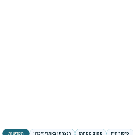
סיפור חייו
מקום מנוחתו
הנצחתו באתרי זיכרון
הקדשות