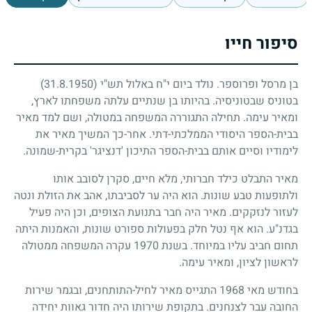
סיפור חייו
בן מרסל ופרוספר. נולד ביום י"ח באלול תש"י
(31.8.1950)
בטוניס שבטוניסיה. בהיותו בן שנתיים עלתה משפחתו לארץ,
ומאיר עימה. תחילה התגוררה המשפחה במטולה, ושם למד מאיר
בבית-הספר היסודי הממלכתי-דתי. אחר-כך המשיך מאיר את
לימודיו וסיים אותם בבית-הספר התיכון 'דנציגר' בקרית-שמונה.
מאיר התבלט כילד חברותי, מלא חיים, סקרן לסובב אותו
ולתופעות טבע שונות. הוא היה ער לסביבתו, אהב את הזולת ונטה
לעזור לנזקקים. מאיר היה חבר בתנועת הצופים, וכן היה פעיל
בגדנ"ע. הוא אף נטל חלק בפעולות ספורט שונות, והאמנות היתה
תחום חביב עליו במיוחד. בשנת
1970
עקרה המשפחה ממטולה
לראשון לציון, ומאיר עימה.
בחודש מאי
1968
התגייס מאיר לחיל-התותחנים, ובגמר שירות
החובה עבר לצנחנים. בתקופת שירותו היה חדור גאוות יחידה