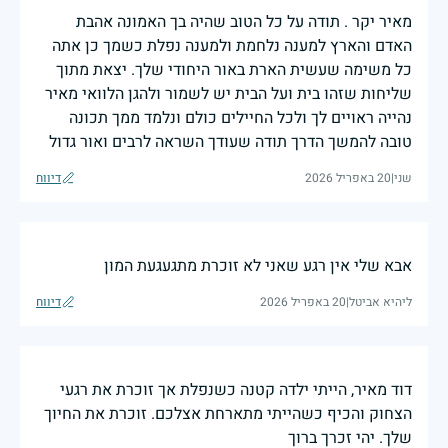
מאיר יקר . תודה על כל הטוב שהיה בך האמונה אהבת
האדם והארץ למענה נלחמת ולמענה נפלת כשמך כן אתה
כל משימה שעשית הארת באור היחודי שלך. יצאת מתוך
שליחות שזהו בית ועל הבית יש לשמור ולהגן הלוואי מאיר
נהייה ראויים לך ולכל החיילים כולם ונלמד ממך תכונה
טובה להמשך הדרך תודה שעודך השראה לרבים ואור גדול
שני
|
20 באפריל 2026
דיווח
אבא שלי אין רגע שאני לא זוכרת מתגעגעת המון
ליהיא אביטל
|
20 באפריל 2026
דיווח
דוד מאיר, הייתי ילדה קטנה כשנפלת אך זוכרת את רגעי
הצחוק והכיף כשהייתי מתארחת אצלכם. זוכרת את החיוך
שלך. יהי זכרך ברוך