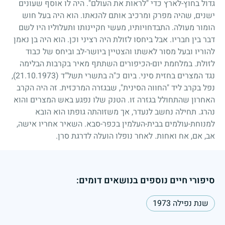
גדול בחוץ-לארץ כדי "לראות את העולם". היה לו אוסף שעונים
ישנים, שהיה מפרק ומרכיב אותם להנאתו. הוא היה בעל חוש
הומור מעולה. התבדחויותיו, מעשי חקיינותו ותעלוליו היו לשם
דבר בין חבריו. אבל ביחסו לזולת היה רציני וכן. הוא היה בן נאמן
להוריו ובעל מסור לאשתו והצטיין ביושר-לב וביחס של כבוד
לזולת. במלחמת יום-הכיפורים השתתף מאיר בקרבות הבלימה
נגד המצרים בחזית סיני. ביום כ"ה בתשרי תשל"ד
(21.10.1973)
,
נפל בקרב ליד "החווה הסינית", שבגזרה המרכזית. זה היה הקרב
האחרון שהתחולל בגזרה זו. הטנק שלו נפגע באש המצרים והוא
נהרג. תחילה נחשב לנעדר, אך משזוהתה גופתו הוא הובא
למנוחת-עולמים בבית-העלמין בכפר-סבא. השאיר אחריו אישה,
אב, אם, אח ואחות. לאחר נופלו הועלה לדרגת סרן.
סיפורי חיים נוספים בנושאים דומים:
שנת נפילה 1973