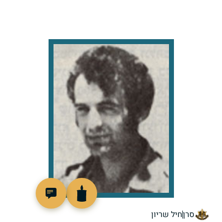
96424
סרן
חיל שריון