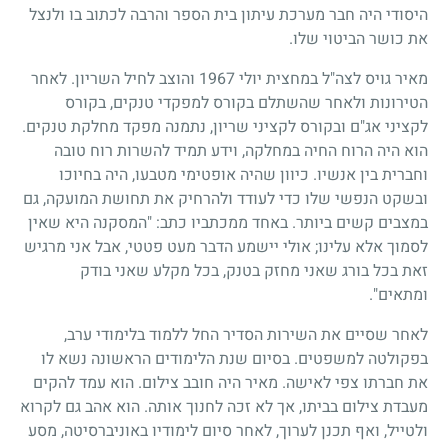
היסודי היה חבר מערכת עיתון בית הספר והרבה לכתוב בו ולנצל
את כושר הביטוי שלו.
מאיר גויס לצה"ל במחצית יולי
1967
והוצב לחיל השריון. לאחר
הטירונות ולאחר שהשתלם בקורס למפקדי טנקים, בקורס
לקציני אג"ם ובקורס לקציני שריון, נתמנה מפקד מחלקת טנקים.
הוא היה הרוח החיה במחלקה, וידע תמיד להשרות רוח טובה
וחברית בין אנשיו. כיוון שהיה אופטימי מטבעו, היה בחיוכו
ובשקט הנפשי שלו כדי לעודד ולהרחיק את תחושת המועקה, גם
במצבים קשים ביותר. באחד ממכתביו כתב: "המסקנה היא שאין
לסמוך אלא עלינו
;
אולי יישמע הדבר מעט פטטי, אבל אני מרגיש
זאת בכל בורג שאני מחזק בטנק, בכל מקלע שאני בודק
ומתאים".
לאחר שסיים את השירות הסדיר החל ללמוד בלימודי ערב,
בפקולטה למשפטים. בסיום שנת הלימודים הראשונה נשא לו
את חברתו צפי לאישה. מאיר היה חובב צילום. הוא עמד להקים
מעבדת צילום בביתו, אך לא זכה לחנוך אותה. הוא אהב גם לקרוא
ולטייל, ואף תכנן לערוך, לאחר סיום לימודיו באוניברסיטה, מסע