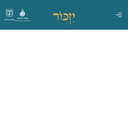
משרד הביטחון
מדינת ישראל
אגף משפחות, הנצחה ומורשת