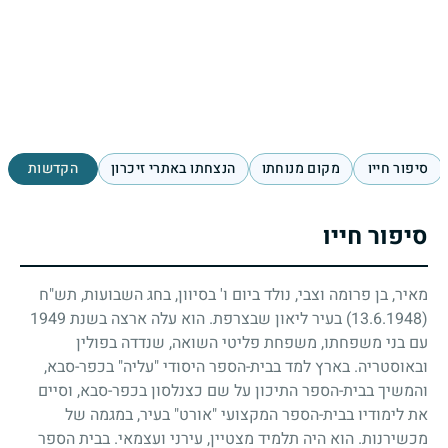
סיפור חייו
מקום מנוחתו
הנצחתו באתרי זיכרון
הקדשות
סיפור חייו
מאיר, בן פרומה וצבי, נולד ביום ו' בסיוון, בחג השבועות, תש"ח
(13.6.1948)
בעיר ליאון שבצרפת. הוא עלה ארצה בשנת
1949
עם בני משפחתו, משפחת פליטי השואה, שנדדה בפולין
ובאוסטריה. בארץ למד בבית-הספר היסודי "עליה" בכפר-סבא,
והמשיך בבית-הספר התיכון על שם כצנלסון בכפר-סבא, וסיים
את לימודיו בבית-הספר המקצועי "אורט" בעיר, במגמה של
מכשירנות. הוא היה תלמיד מצטיין, עירני ועצמאי. בבית הספר