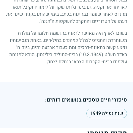
בבתי-הסוהר ביפו, בעכו, בירושלים ובמחנה מזרע, עד שהוגלה
לאריתריאה וקניה. גם בימי גלותו שקד על לימודיו וקיבל תואר
מהנדס לאחר שעמד בבחינות בכתב. בימי שהותו בקניה שינה את
דעתו על הטרוריזם והתקרב להשקפות ה"הגנה".
בשובו לארץ היה מאושר לראות בהגשמת חלומו על מולדת
משוחררת והתגייס לצה"ל כמהנדס בחיל-הים. באחת מנסיעותיו
נפצע קשה בתאונת-דרכים ומת כעבור ארבעה ימים, ביום ח'
באדר תש"ט
(10.3.1949)
בבית-החולים בילינסון. הובא למנוחת
עולמים בבית- הקברות הצבאי בנחלת יצחק.
סיפורי חיים נוספים בנושאים דומים:
שנת נפילה 1949