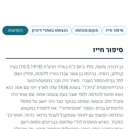
סיפור חייו
מקום מנוחתו
הנצחתו באתרי זיכרון
הקדשות
סיפור חייו
בן דבורה ומשה, נולד ביום כ"ח באייר תרע"ח
(10.5.1918)
בעיר
קוזלוב, רוסיה. בהיותו בן עשר עברו הוריו ללומזה, פולין ושם
למד בבית-הספר העברי. מאיר היה חבר בתנועת-הנוער
הרביזיוניסטית "בית"ר". בשנת
1936
עלה לארץ יחד עם אמו. הוא
נשא נפשו להנדסה ולמד ועבד בעת ובעונה אחת. עם שחר היה
מוביל חלב ובשעה שמונה בבוקר כבר היה יושב על ספסל
הלימודים בבית- הספר "מונטיפיורי". את לימודיו במקצוע
ההנדסה המשיך גם לאחר שנתקבל לעבוד בדואר כדוור, ואחר-כך
כפקיד. כאיש מחתרת לח"י שלחמה בבריטים נתפס וישב