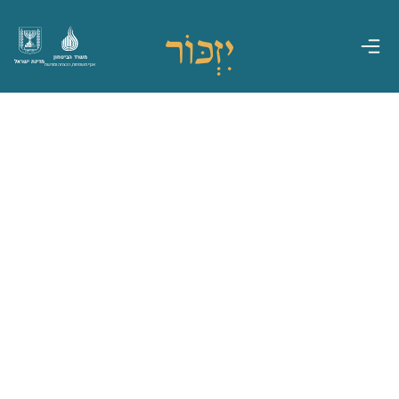
משרד הביטחון
מדינת ישראל
אגף משפחות, הנצחה ומורשת