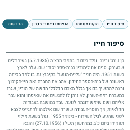
סיפור חייו
מקום מנוחתו
הנצחתו באתרי זיכרון
הקדשות
סיפור חייו
בן ג'ורג' ורינה. נולד ביום ד' בתמוז תרצ"ה
(5.7.1935)
בעיר דלים
שבעירק. סיים את לימודיו בבית-ספר יסודי שם. עלה לארץ
בשנת
1951
. היה חניך "עליית-הנוער" בקיבוץ גת, בו למד בכיתה
ראשונה של בית-הספר התיכון. אהב את החברה ואת חיי-הקיבוץ
ורצה להמשיך בם אך בגלל מצבם הכלכלי הקשה של הוריו, שגרו
במעברת רמת-השרון, לא ניתן לו להגשים את שאיפתו והוא עבר
אליהם ושם שימש דוגמה לנוער. עבד במושבה בעבודות
חקלאיות, אך חוסר-העבודה ששרר שם אילצהו להתגייס לצבא
לפני שהגיע לגיל השירות
-
בינואר
1955
. נפל בשעת מילוי
תפקידו ביום כ"ב במרחשון תשי"ז
(27.10.1956)
והובא