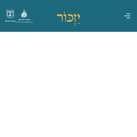
משרד הביטחון
מדינת ישראל
אגף משפחות, הנצחה ומורשת