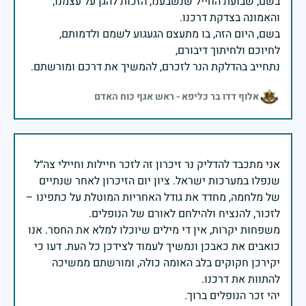
בשם, שבועת החייל שנשבענו, הזכות להגן על עצמנו,
בשם, היום הזה, בו מתעצם הגעגוע לשמם ולדמותם,
נתחייב בהדלקת הנר לזכרם, להמשיך את דרכם ומורשתם.
אלוף דדו בר כליפא - ראש אגף כוח האדם
אני מתכבד להדליק נר זיכרון זה לזכר חיילות וחיילי צה״ל
שנפלו במערכות ישראל. ציון יום הזיכרון לאחר שנתיים
של מלחמה, מחדד את גודל האחריות המוטלת על כתפינו –
משפחות יקרות, אין די מילים שיוכלו למלא את החסר. אנו
כואבים את כאבכן ונמשיך לעמוד לצידכן כל העת. דעו כי
יקירכן חקוקים בלב האומה כולה, ומורשתם ממשיכה
יהי זכר הנופלים ברוך.