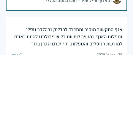
רב אלוף אייל זמיר - ראש המטה הכללי
אגף התקשוב מוקיר ומתכבד להדליק נר לזכר נופלי
ונופלות האגף. נמשיך לעשות כל שביכולתנו להיות ראוים
למורשת הנופלים והנופלות. יהי זכרם וזכרן ברוך
29 באפריל 2025
דיווח
בשעה שאנו זוכרים את גודל תרומתם ועומק מסירות
נפשם של טובי בנינו ובנותינו, נופלי מערכות ישראל
לדורותיהן, ממשיכים צה"ל וכוחות הביטחון במימוש
המשימה למענה לחמו ועבורה נפלו: הכרעת אויבינו מדרום,
מצפון, ביהודה ובשומרון, וגם בזירות רחוקות יותר. בהערכה
רבה ובגאווה אדירה אנו מרכינים ראש בפני הנופלים
והנופלות, מאמצים את משפחותיהם אל לבנו, וממשיכים
במשימה להבטחת קיומה של ישראל לדורי דורות. יחד