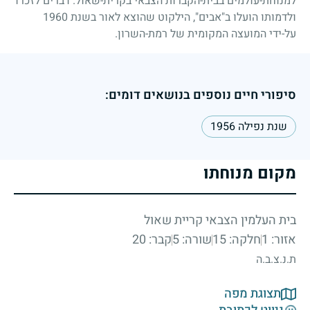
למנוחת-עולמים בבית-הקברות הצבאי בקרית-שאול. דברים לזכרו
ולדמותו הועלו ב"אבים", הילקוט שהוצא לאור בשנת
1960
על-ידי המועצה המקומית של רמת-השרון.
סיפורי חיים נוספים בנושאים דומים:
שנת נפילה 1956
מקום מנוחתו
בית העלמין הצבאי קריית שאול
אזור: 1
חלקה: 15
שורה: 5
קבר: 20
ת.נ.צ.ב.ה
תצוגת מפה