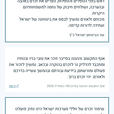
ראש בפני הנופלים והנופלות, נוצרים את זכרם באהבה
ובהערכה, ושולחים חיבוק של נחמה למשפחותיהם
מכוחם ולאורם נמשיך לבסס את ביטחונה של ישראל
ועתידה לדורות קדימה.
שר הביטחון ישראל כ"ץ
אגף התקשוב וההגנה בסייבר זוכר את טובי בניו ובנותיו
ומתכבד להדליק נר לזכרם בהוקרה ובכאב. נמשיך לזכור את
פעולם ומורשתם, בידיעת גבורתם ובהמשך עשייה בדרכם
ולאורם. יהי זכרם ברוך.
אגף התקשוב וההגנה בסייבר
|
18 באפריל 2026
דיווח
שימור זכרם של חללי מערכות ישראל הינו נתיב פועלנו