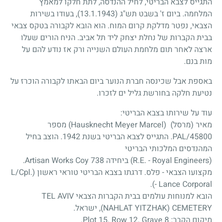
התגייס לצבא הבריטי, לחיל ההנדסה, לתת חלקו למאמץ
המלחמה. ביום ז' בשבט תש"ג
(13.1.1943)
, בעודו בשירות
הצבאי, נפטר מדלקת קרום המוח. הוא הובא לקבורה בטקס צבאי
בבית הקברות של נחלת יצחק ליד תל אביב. הניח הורים שעלו
ארצה לאחר תום מלחמת העולם השנייה ורק אז נודע להם על
מות בנם.
באספת אבל שכינסה חברת הנוער ביום הבאתו לקבורה הוכרז על
נטיעת חלקה בחורשת גליל ים לזכרו.
עוד על שירותו בצבא הבריטי:
מאיר (מרסל) (Hausknecht Meyer Marcel) מספר
PAL/45800. התגייס לצבא הבריטי בשנת 1942. הוצב בחיל
המהנדסים המלכותי הבריטי
(R.E. - Royal Engineers) ביחידה 738 Artisan Works Coy.
מקצועו הצבאי - פלס. דרגתו בצבא הבריטי טוראי ראשון (L/Cpl.
- Lance Corporal).
הובא למנוחות עולמים בבית הקברות הצבאי TEL AVIV
(NAHLAT YITZHAK) CEMETERY, ישראל.
מיקום הקבר: Plot 15. Row 12. Grave 8.