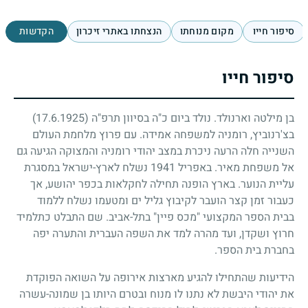
סיפור חייו
מקום מנוחתו
הנצחתו באתרי זיכרון
הקדשות
סיפור חייו
בן מילטה וארנולד. נולד ביום כ"ה בסיוון תרפ"ה
(17.6.1925)
בצ'רנוביץ, רומניה למשפחה אמידה. עם פרוץ מלחמת העולם
השנייה חלה הרעה ניכרת במצב יהודי רומניה והמצוקה הגיעה גם
אל משפחת מאיר. באפריל
1941
נשלח לארץ-ישראל במסגרת
עליית הנוער. בארץ הופנה תחילה לחקלאות בכפר יהושע, אך
כעבור זמן קצר הועבר לקיבוץ גליל ים ומטעמו נשלח ללמוד
בבית הספר המקצועי "מכס פיין" בתל-אביב. שם התבלט כתלמיד
חרוץ ושקדן, ועד מהרה למד את השפה העברית והתערה יפה
בחברת בית הספר.
הידיעות שהתחילו להגיע מארצות אירופה על השואה הפוקדת
את יהודי היבשת לא נתנו לו מנוח ובטרם היותו בן שמונה-עשרה