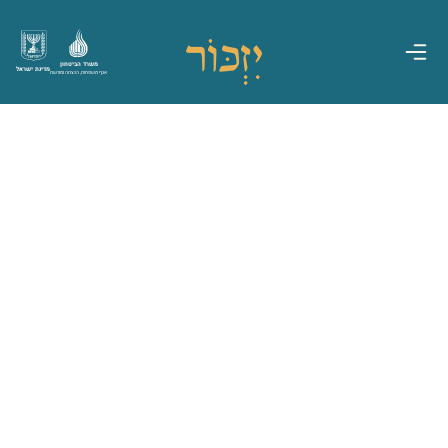
משרד הביטחון
מדינת ישראל
אגף משפחות, הנצחה ומורשת