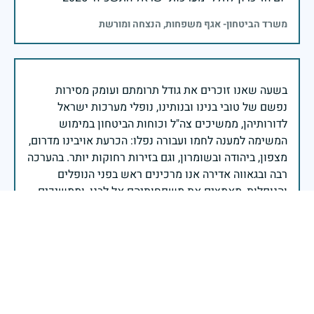
משרד הביטחון- אגף משפחות, הנצחה ומורשת
בשעה שאנו זוכרים את גודל תרומתם ועומק מסירות
נפשם של טובי בנינו ובנותינו, נופלי מערכות ישראל
לדורותיהן, ממשיכים צה"ל וכוחות הביטחון במימוש
המשימה למענה לחמו ועבורה נפלו: הכרעת אויבינו מדרום,
מצפון, ביהודה ובשומרון, וגם בזירות רחוקות יותר. בהערכה
רבה ובגאווה אדירה אנו מרכינים ראש בפני הנופלים
והנופלות, מאמצים את משפחותיהם אל לבנו, וממשיכים
במשימה להבטחת קיומה של ישראל לדורי דורות. יחד
נעשה ונצליח.
שר הביטחון ישראל כ"ץ