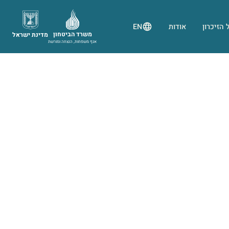
 הזיכרון
אודות
EN
משרד הביטחון
מדינת ישראל
אגף משפחות, הנצחה ומורשת