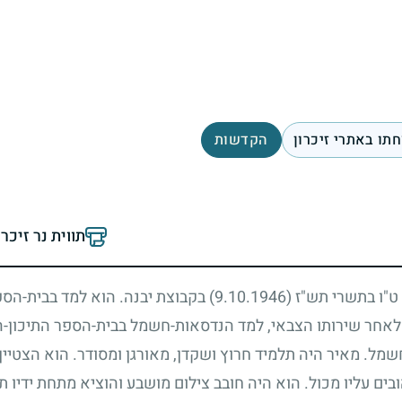
תו באתרי זיכרון
הקדשות
תווית נר זיכר
ום ט"ו בתשרי תש"ז
(9.10.1946)
בקבוצת יבנה. הוא למד בבית-הספ
 לאחר שירותו הצבאי, למד הנדסאות-חשמל בבית-הספר התיכון-המ
מל. מאיר היה תלמיד חרוץ ושקדן, מאורגן ומסודר. הוא הצטיין 
ים עליו מכול. הוא היה חובב צילום מושבע והוציא מתחת ידיו ת