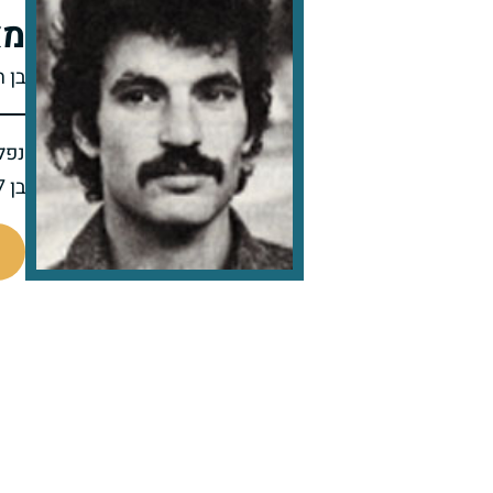
מא
בן ח
נפל 
בן 27 בנופלו
95423