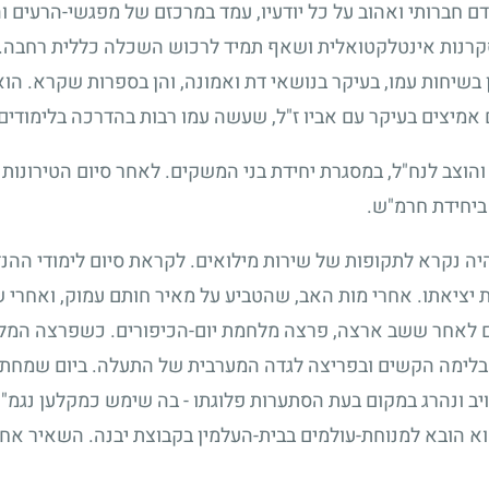
דם חברותי ואהוב על כל יודעיו, עמד במרכזם של מפגשי-הרעים ו
סקרנות אינטלקטואלית ושאף תמיד לרכוש השכלה כללית רחבה. פ
שיחות עמו, בעיקר בנושאי דת ואמונה, והן בספרות שקרא. הוא ה
אמיצים בעיקר עם אביו ז"ל, שעשה עמו רבות בהדרכה בלימודים.
הוצב לנח"ל, במסגרת יחידת בני המשקים. לאחר סיום הטירונו
ביחידת חרמ"ש.
נקרא לתקופות של שירות מילואים. לקראת סיום לימודי ההנדס
 יציאתו. אחרי מות האב, שהטביע על מאיר חותם עמוק, ואחרי 
ם לאחר ששב ארצה, פרצה מלחמת יום-הכיפורים. כשפרצה המלח
ימה הקשים ובפריצה לגדה המערבית של התעלה. ביום שמחת-ת
יב ונהרג במקום בעת הסתערות פלוגתו
-
בה שימש כמקלען נגמ"
א הובא למנוחת-עולמים בבית-העלמין בקבוצת יבנה. השאיר אחר