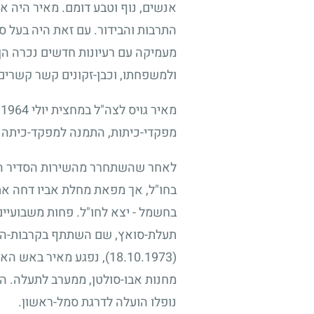
אנשים, נוף וטבע דומם. מאיר היה א
התרבות והבידור. עם זאת היה בעל 
מעמיקה עם רעיונות חדשים נכרה הן ב
ולמשפחתו, וכבן-זקונים קשר קשרים 
מאיר גויס לצה"ל במחצית יולי
1964
ו
מפקדי-כיתות, התמנה למפקד-כיתה 
לאחר שהשתחרר מהשירות הסדיר היה 
בחו"ל, אך מפאת מחלת אביו דחה את
בחשמל
-
יצא לחו"ל. פחות משבועיי
תעלת-סואץ, שם השתתף בקרבות-הבל
(18.10.1973)
, נפגע מאיר באש האו
מחנות אבו-סולטן, ממערב לתעלה. הו
נופלו הועלה לדרגת סמל-ראשון.