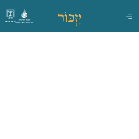
משרד הביטחון
מדינת ישראל
אגף משפחות, הנצחה ומורשת