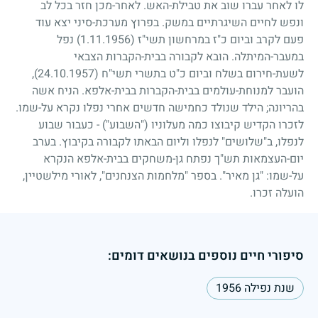
לו לאחר עברו שוב את טבילת-האש. לאחר-מכן חזר בכל לב
ונפש לחיים השיגרתיים במשק. בפרוץ מערכת-סיני יצא עוד
פעם לקרב וביום כ"ז במרחשון תשי"ז
(1.11.1956)
נפל
במעבר-המיתלה. הובא לקבורה בבית-הקברות הצבאי
לשעת-חירום בשלח וביום כ"ט בתשרי תשי"ח
(24.10.1957)
,
הועבר למנוחת-עולמים בבית-הקברות בבית-אלפא. הניח אשה
בהריונה
;
הילד שנולד כחמישה חדשים אחרי נפלו נקרא על-שמו.
לזכרו הקדיש קיבוצו כמה מעלוניו ("השבוע")
-
כעבור שבוע
לנפלו, ב"שלושים" לנפלו וליום הבאתו לקבורה בקיבוץ. בערב
יום-העצמאות תש"ך נפתח גן-משחקים בבית-אלפא הנקרא
על-שמו: "גן מאיר". בספר "מלחמות הצנחנים", לאורי מילשטיין,
הועלה זכרו.
סיפורי חיים נוספים בנושאים דומים:
שנת נפילה 1956