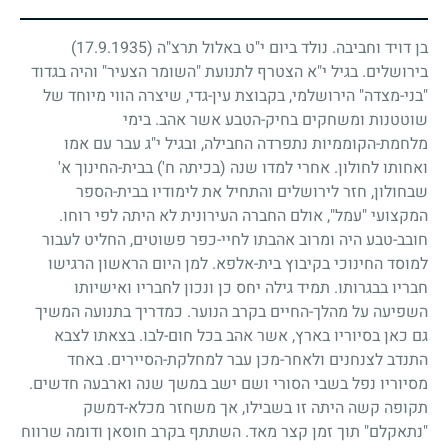
בן דויד וחביבה. נולד ביום י"ט באלול תרצ"ה
(17.9.1935)
בירושלים. בגיל י"א הצטרף לתנועת "השומר הצעיר" והיה בגדוד
"בני-מצדה" הירושלמי, בקבוצת עין-גדי, שיצרה הווי מיוחד של
שוטטנות ומשחקים בחיק-הטבע אשר אהב. בימי
מלחמת-הקוממיות נתפרדה החבילה, ובגיל י"ג עבר עם אמו
ואחותו לחולון. אחרי למדו שנה (בכיתה ח') בבית-החינוך א'
שבחולון, חזר לירושלים והתחיל את לימודיו בבית-הספר
המקצועי "עמל", אולם החברה העירונית לא היתה לפי רוחו.
חובב-טבע היה ומרוב אהבתו לחיי-כפר פשוטים, החליט לעבור
למוסד החינוכי בקיבוץ בית-אלפא. למן היום הראשון הרגישו
חבריו בבגרותו. תמיד גילה יחס כן ונכון לחבריו ואישיותו
השפיעה על מהלך-החיים בקרב הנוער. כמדריך בתנועה המשיך
גם כאן בסיוריו בארץ, אשר אהב בכל חום-לבו. בצאתו לצבא
התנדב לצנחנים ולאחר-מכן עבר למחלקת-הסיירים. באחד
מסיוריו נפל בשבי הסורי ושם ישב במשך שנה וארבעה חדשים.
תקופה קשה היתה זו בשבילו, אך משחזר מכלא-דמשק
"נתאקלם" תוך זמן קצר מאד. השתתף בקרב חוסאן ודומה שרווח