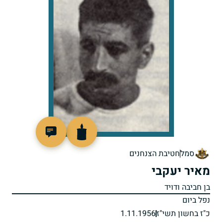
7857
סמל
חטיבת הצנחנים
מאיר יעקבי
בן חביבה ודויד
נפל ביום
כ"ז בחשון תשי"ז
1.11.1956