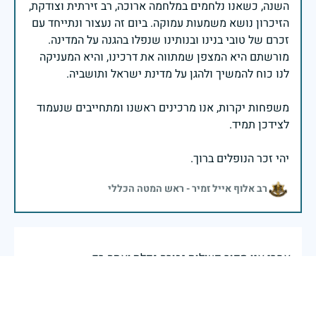
השנה, כשאנו נלחמים במלחמה ארוכה, רב זירתית וצודקת,
הזיכרון נושא משמעות עמוקה. ביום זה נעצור ונתייחד עם
זכרם של טובי בנינו ובנותינו שנפלו בהגנה על המדינה.
מורשתם היא המצפן שמתווה את דרכינו, והיא המעניקה
משפחות יקרות, אנו מרכינים ראשנו ומתחייבים שנעמוד
יהי זכר הנופלים ברוך.
רב אלוף אייל זמיר - ראש המטה הכללי
אחרי אין ספור פעולות גבורה.נפלת,ואתה רק
בן21.והיום,את סבא רבא לנכדים הדומים לך.ומזכירים
במראה את דמותך. יהי זכרך ברוך אחי היקר.