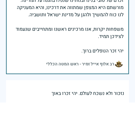
זכרם של טובי בנינו ובנותינו שנפלו בהגנה על המדינה.
מורשתם היא המצפן שמתווה את דרכינו, והיא המעניקה
משפחות יקרות, אנו מרכינים ראשנו ומתחייבים שנעמוד
יהי זכר הנופלים ברוך.
רב אלוף אייל זמיר - ראש המטה הכללי
נזכור ולא נשכח לעולם. יהי זכרו באוך
ריינר עליזה
|
29 באפריל 2025
דיווח
תהיה זכרך ברוך