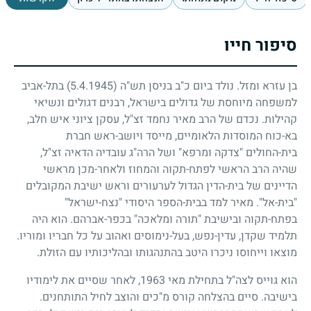
סיפור חייו
בן עזרא ומזל. נולד ביום כ"ב בניסן תש"ה
(5.4.1945)
בתל-אביב
למשפחה מיוחסת של גדולים בישראל, רבנים דגולים ונשיאי
קהילות. נכדם של הרב מאיר נחמד זצ"ל, עסקן ציוני איש חלב,
בא-כוח המוסדות הלאומיים, מייסד ויושב-ראש חברת
בית-החולים "צדקה ומרפא" ושל הרה"ג עובדיה הדאיה זצ"ל,
שהיה הרב הראשי לפתח-תקוה והמחוז ולאחר-מכן מראשי
הדיינים של בית-הדין הגדול לערעורים וראש ישיבת המקובלים
"בית-אל". מאיר למד בבית-הספר היסודי "נצח-ישראל"
בפתח-תקוה ובישיבת "תורה ומלאכה" בכפר-אברהם. הוא היה
תלמיד שקדן, עדין-נפש, בעל-נימוסים ואהוב על כל חבריו ומוריו.
מוצאו וייחוסו ניכרו היטב בהתנהגותו ובהליכותיו עם הזולת.
הוא גוייס לצה"ל בתחילת מאי
1963
, לאחר שסיים את לימודיו
בישיבה. סיים בהצלחה קורס מ"כים והוצב לחיל התותחנים.