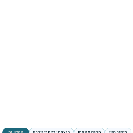
סיפור חייו
מקום מנוחתו
הנצחתו באתרי זיכרון
הקדשות