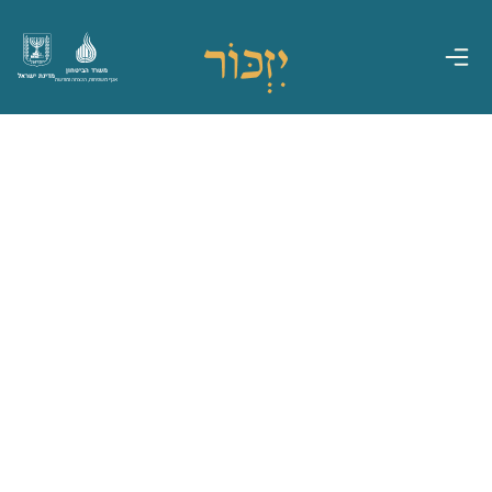
משרד הביטחון
מדינת ישראל
אגף משפחות, הנצחה ומורשת