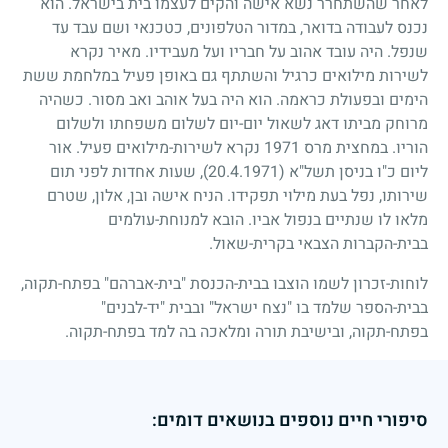
לאחר שהשתחרר נשא אישה והקים לעצמו בית בישראל. הוא
נכנס לעבודה בדואר, במדור הטלפונים, כטכנאי ושם עבד עד
שנפל. היה עובד אהוב על חבריו ועל מעבידיו. מאיר נקרא
לשירות מילואים כרגיל והשתתף גם באופן פעיל במלחמת ששת
הימים ובפעולת כראמה. הוא היה בעל אוהב ואב מסור. כשהיה
מרוחק מביתו דאג לשאול יום-יום לשלום משפחתו ולשלום
הוריו. במחצית מרס
1971
נקרא לשירות-מילואים פעיל. אור
ליום כ"ו בניסן תשל"א
(20.4.1971)
, שעות אחדות לפני תום
שירותו, נפל בעת מילוי תפקידו. הניח אישה ובן, אלון, שטרם
מלאו לו שנתיים בנפול אביו. הובא למנוחת-עולמים
בבית-הקברות הצבאי בקרית-שאול.
לוחות-זכרון לשמו הוצבו בבית-הכנסת "בית-אברהם" בפתח-תקוה,
בבית-הספר שלמד בו "נצח ישראל" ובבית "יד-לבנים"
בפתח-תקוה, ובישיבת תורה ומלאכה בה למד בפתח-תקוה.
סיפורי חיים נוספים בנושאים דומים: