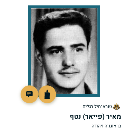
45361
טוראי
חיל רגלים
מאיר (פייאר) נטף
בן אוגניה ויהודה