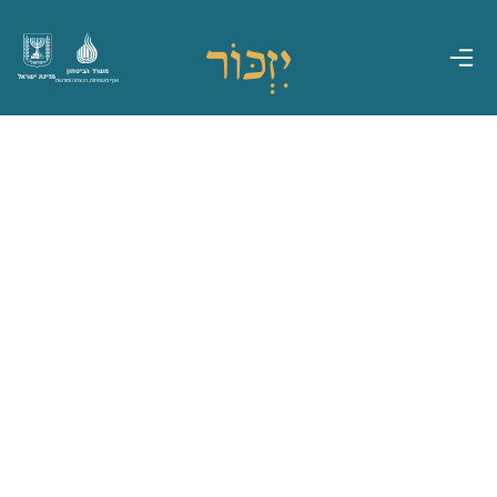
משרד הביטחון
מדינת ישראל
אגף משפחות, הנצחה ומורשת