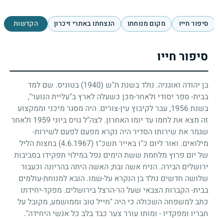
סיפור חייו
מקום מנוחתו
הנצחתו באתרי זיכרון
הקדשות
סיפור חייו
בן יהודה ואוגניה. נולד בשנת ת"ש
(1940)
בטוניס. שם למד
בבית- ספר יסודי ולאחר-מכן כשעלה לארץ ב"עליית הנוער",
בשנת
1956
, עבר לקיבוץ עין-צורים. היה מסגר מיכני וממקצוע
זה מצא את לחמו עד יומו האחרון. לצה"ל גויס ביוני
1959
ולאחר
שגמר את שירותו הסדיר היה נקרא מפעם לפעם לשירות-
מילואים. ואור ליום כ"ו באייר תשכ"ז
(4.6.1967)
בחצות הליל
של יום פרוץ מלחמת ששת הימים נפל במילוי תפקידו בסביבות
ירושלים הבירה. הניח אשה ובת
;
האשה היתה בהריונה וכעבור
שלושה חדשים נולד בן הנקרא על-שמו. הובא למנוחת-עולמים
בבית- הקברות הצבאי שעל הר-הרצל בירושלים. מפקד-יחידתו
כתב למשפחה השכולה כי היה "חייל טוב וממושמע, מקובל על
חבריו ומפקדיו - ומותו עורר צער כבד בלב כל אנשי היחידה".