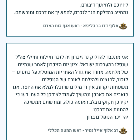
נתחייב בהדלקת הנר לזכרם, להמשיך את דרכם ומורשתם.
אלוף דדו בר כליפא - ראש אגף כוח האדם
אני מתכבד להדליק נר זיכרון זה לזכר חיילות וחיילי צה״ל
שנפלו במערכות ישראל. ציון יום הזיכרון לאחר שנתיים
של מלחמה, מחדד את גודל האחריות המוטלת על כתפינו –
משפחות יקרות, אין די מילים שיוכלו למלא את החסר. אנו
כואבים את כאבכן ונמשיך לעמוד לצידכן כל העת. דעו כי
יקירכן חקוקים בלב האומה כולה, ומורשתם ממשיכה
יהי זכר הנופלים ברוך.
רב אלוף אייל זמיר - ראש המטה הכללי