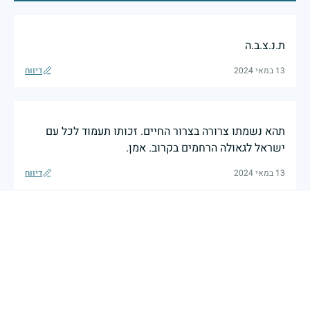
ת.נ.צ.ב.ה
13 במאי 2024
דיווח
תהא נשמתו צרורה בצרור החיים. זכותו תעמוד לכל עם
ישראל לגאולה הרחמים בקרוב. אמן.
13 במאי 2024
דיווח
זיכרון חללינו מהווה עבורנו צו חיים, להמשיך ולפעול
לאורה של המורשת שהותירו לנו. אהבת המולדת מקודשת
בדם יקירנו, וביום זה, כבכל שנה, אנו מתייחדים עם זכר
חללינו, אשר נפלו במערכות ישראל למען עצמאותה
וחוסנה של מדינת ישראל.