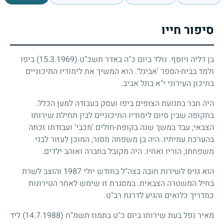
סיפור חייו
בן דליה ויוסף. נולד ביום כ"ה באדר תשכ"ט
(15.3.1969)
ביפו
ולמד בבית-הספר 'אביגל'. הוא המשיך את לימודיו התיכוניים
בתיכון העירוני י"א בתל אביב.
היה חבר בתנועת הצופים ביפו ועסק בעבודה למען הכלל.
בתקופה שבין סיום לימודיו התיכוניים לבין תחילת שירותו
הצבאי, עבד במשך שנה בקופת-חולים 'מכבי' ועבודתו זכתה
בהערכת עמיתיו. היה בן משפחה מסור, המוכן לעזור לבני
משפחתו, הוריו ואחיו. היה מקובל בחברה ואוהב ילדים.
הוא גויס לשירות חובה בצה"ל בחודש יולי
1987
והוצב לשרת
בחיל המשטרה הצבאית. במסגרת זו שימש לאחר הטירונות
כמדריך כלואים והגיע לדרגת רב"ט.
מאיר נפל בעת שירותו ביום כ"ט בתמוז תשמ"ח
(14.7.1988)
ליד