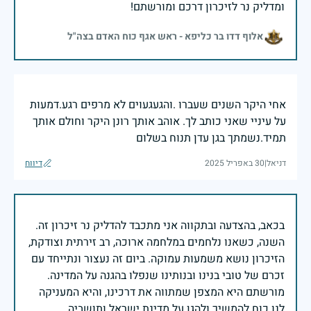
ומדליק נר לזיכרון דרכם ומורשתם!
אלוף דדו בר כליפא - ראש אגף כוח האדם בצה"ל
אחי היקר השנים שעברו .והגעגעוים לא מרפים רגע.דמעות
על עיניי שאני כותב לך. אוהב אותך רונן היקר וחולם אותך
תמיד.נשמתך בגן עדן תנוח בשלום
דניאל
|
30 באפריל 2025
דיווח
בכאב, בהצדעה ובתקווה אני מתכבד להדליק נר זיכרון זה.
השנה, כשאנו נלחמים במלחמה ארוכה, רב זירתית וצודקת,
הזיכרון נושא משמעות עמוקה. ביום זה נעצור ונתייחד עם
זכרם של טובי בנינו ובנותינו שנפלו בהגנה על המדינה.
מורשתם היא המצפן שמתווה את דרכינו, והיא המעניקה