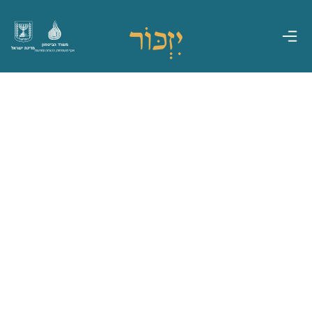
משרד הביטחון
מדינת ישראל
אגף משפחות, הנצחה ומורשת