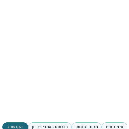
סיפור חייו
מקום מנוחתו
הנצחתו באתרי זיכרון
הקדשות