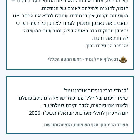
של מלחמה, מחדד את גודל האחריות המוטלת על כתפינו –
משפחות יקרות, אין די מילים שיוכלו למלא את החסר. אנו
כואבים את כאבכן ונמשיך לעמוד לצידכן כל העת. דעו כי
יקירכן חקוקים בלב האומה כולה, ומורשתם ממשיכה
יהי זכר הנופלים ברוך.
רב אלוף אייל זמיר - ראש המטה הכללי
שימור זכרם של חללי מערכות ישראל הינו נתיב פועלנו
יום הזיכרון לחללי מערכות ישראל התשפ"ו -2026
משרד הביטחון- אגף משפחות, הנצחה ומורשת