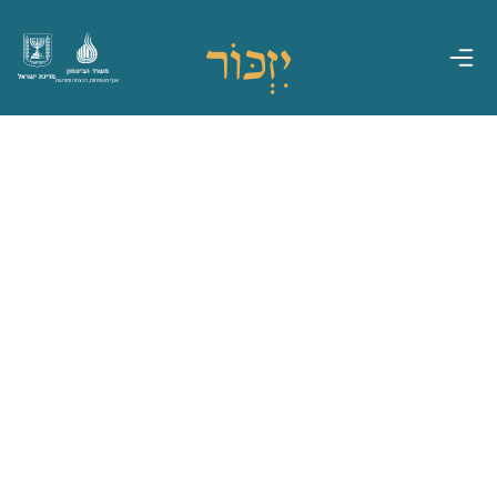
משרד הביטחון
מדינת ישראל
אגף משפחות, הנצחה ומורשת