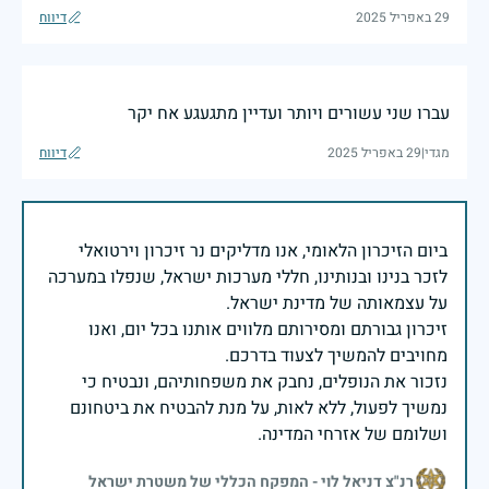
29 באפריל 2025
דיווח
עברו שני עשורים ויותר ועדיין מתגעגע אח יקר
מגדי
|
29 באפריל 2025
דיווח
ביום הזיכרון הלאומי, אנו מדליקים נר זיכרון וירטואלי
לזכר בנינו ובנותינו, חללי מערכות ישראל, שנפלו במערכה
זיכרון גבורתם ומסירותם מלווים אותנו בכל יום, ואנו
נזכור את הנופלים, נחבק את משפחותיהם, ונבטיח כי
נמשיך לפעול, ללא לאות, על מנת להבטיח את ביטחונם
ושלומם של אזרחי המדינה.
רנ"צ דניאל לוי - המפקח הכללי של משטרת ישראל