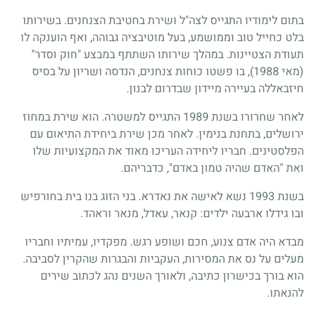
בתום לימודיו התגייס לצה"ל ושירת בחטיבת הצנחנים. בשירותו
בלט כחייל טוב וממושמע, בעל מוטיבציה גבוהה, ואף הוענקה לו
תעודת הצטיינות. במהלך שירותו השתתף במבצע "חוק וסדר"
(מאי 1988), בו פשטו כוחות צנחנים, הנדסה ושריון על בסיס
חיזבאללה בעיירה מיידון שבדרום לבנון.
לאחר שחרורו בשנת 1989 התגייס למשטרה. הוא שירת במחוז
ירושלים, בתחנת בנימין. לאחר מכן שירת ביחידת התיאום עם
הפלסטינים. חבריו ליחידה העריכו מאוד את המקצועיות שלו
ואת "האדם שהיה טמון באדם", כדבריהם.
בשנת 1993 נשא לאישה את נאדרא. בני הזוג בנו בית בחורפיש
ובו גידלו ארבעה ילדים: קנאר, עאדל, מנאר וראהד.
מבדא היה אדם צנוע, חכם ושופע רגש. מפקדיו, עמיתיו וחבריו
מעלים על נס את המסירות, העקביות והבגרות שהקרין לסביבה.
הוא בורך בכישרון כתיבה, ולאורך השנים נהג לכתוב שירים
להנאתו.