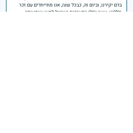
בדם יקירנו, וביום זה, כבכל שנה, אנו מתייחדים עם זכר
חללינו, אשר נפלו במערכות ישראל למען עצמאותה
וחוסנה של מדינת ישראל.
רב ניצב יעקב שבתאי- המפקח הכללי של משטרת ישראל
שיהיה זכרך ברוך בן דודה
12 במאי 2024
דיווח
נזכור אותך לתמיד
פריד קאדי
|
12 במאי 2024
דיווח
דוד יקר יהי זכרך ברוך. כמה נרות צריך להדליק וכמה להבות