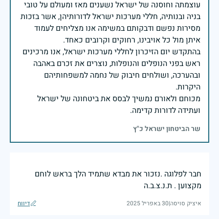
עוצמתה וחוסנה של ישראל נשענים מאז ומעולם על טובי
בניה ובנותיה, חללי מערכות ישראל לדורותיהן, אשר בזכות
מסירות נפשם ודבקותם במשימה אנו מצליחים לעמוד
בהתקדש יום הזיכרון לחללי מערכות ישראל, אנו מרכינים
ראש בפני הנופלים והנופלות, נוצרים את זכרם באהבה
ובהערכה, ושולחים חיבוק של נחמה למשפחותיהם
מכוחם ולאורם נמשיך לבסס את ביטחונה של ישראל
ועתידה לדורות קדימה.
שר הביטחון ישראל כ"ץ
חבר לפלוגה .נזכור את מבדא שתמיד הלך בראש לוחם
מקצוען . ת.נ.צ.ב.ה
איציק סויסה
|
30 באפריל 2025
דיווח