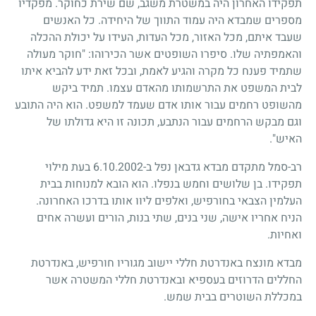
תפקידו האחרון היה במשטרת משגב, שם שירת כחוקר. מפקדיו
מספרים שמבדא היה עמוד התווך של היחידה. כל האנשים
שעבד איתם, מכל האזור, מכל העדות, העידו על יכולת ההכלה
והאמפתיה שלו. סיפרו השופטים אשר הכירוהו: "חוקר מעולה
שתמיד פענח כל מקרה והגיע לאמת, ובכל זאת ידע להביא איתו
לבית המשפט את התרשמותו מהאדם עצמו. תמיד ביקש
מהשופט רחמים עבור אותו אדם שעמד למשפט. הוא היה התובע
וגם מבקש הרחמים עבור הנתבע, תכונה זו היא גדולתו של
האיש".
רב-סמל מתקדם מבדא גדבאן נפל ב-6.10.2002 בעת מילוי
תפקידו. בן שלושים וחמש בנפלו. הוא הובא למנוחות בבית
העלמין הצבאי בחורפיש, ואלפים ליוו אותו בדרכו האחרונה.
הניח אחריו אישה, שני בנים, שתי בנות, הורים ועשרה אחים
ואחיות.
מבדא מונצח באנדרטת חללי יישוב מגוריו חורפיש, באנדרטת
החללים הדרוזים בעספיא ובאנדרטת חללי המשטרה אשר
במכללת השוטרים בבית שמש.