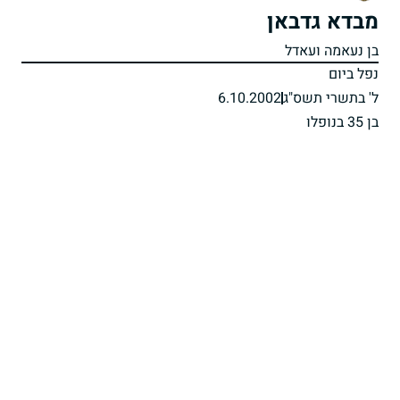
מבדא גדבאן
בן נעאמה ועאדל
נפל ביום
ל' בתשרי תשס"ג
6.10.2002
בן 35 בנופלו