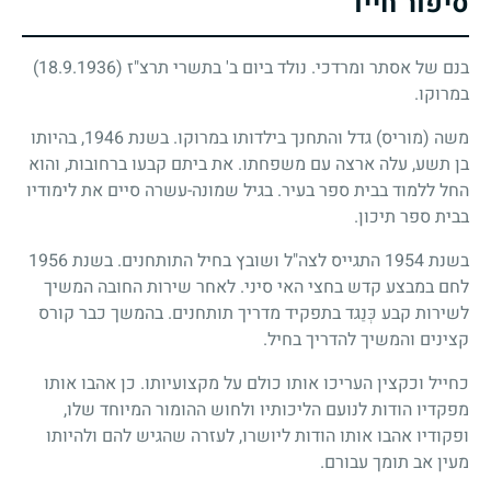
סיפור חייו
בנם של אסתר ומרדכי. נולד ביום ב' בתשרי תרצ"ז
(18.9.1936)
במרוקו.
משה (מוריס) גדל והתחנך בילדותו במרוקו. בשנת 1946, בהיותו
בן תשע, עלה ארצה עם משפחתו. את ביתם קבעו ברחובות, והוא
החל ללמוד בבית ספר בעיר. בגיל שמונה-עשרה סיים את לימודיו
בבית ספר תיכון.
בשנת 1954 התגייס לצה"ל ושובץ בחיל התותחנים. בשנת 1956
לחם במבצע קדש בחצי האי סיני. לאחר שירות החובה המשיך
לשירות קבע כְּנַגד בתפקיד מדריך תותחנים. בהמשך כבר קורס
קצינים והמשיך להדריך בחיל.
כחייל וכקצין העריכו אותו כולם על מקצועיותו. כן אהבו אותו
מפקדיו הודות לנועם הליכותיו ולחוש ההומור המיוחד שלו,
ופקודיו אהבו אותו הודות ליושרו, לעזרה שהגיש להם ולהיותו
מעין אב תומך עבורם.