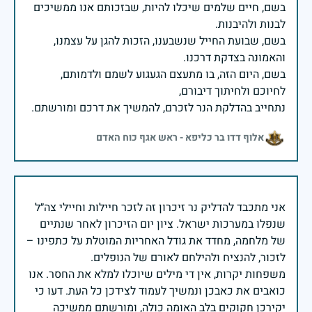
בשם, חיים שלמים שיכלו להיות, שבזכותם אנו ממשיכים
בשם, שבועת החייל שנשבענו, הזכות להגן על עצמנו,
בשם, היום הזה, בו מתעצם הגעגוע לשמם ולדמותם,
נתחייב בהדלקת הנר לזכרם, להמשיך את דרכם ומורשתם.
אלוף דדו בר כליפא - ראש אגף כוח האדם
אני מתכבד להדליק נר זיכרון זה לזכר חיילות וחיילי צה״ל
שנפלו במערכות ישראל. ציון יום הזיכרון לאחר שנתיים
של מלחמה, מחדד את גודל האחריות המוטלת על כתפינו –
משפחות יקרות, אין די מילים שיוכלו למלא את החסר. אנו
כואבים את כאבכן ונמשיך לעמוד לצידכן כל העת. דעו כי
יקירכן חקוקים בלב האומה כולה, ומורשתם ממשיכה