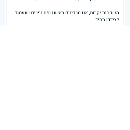
משפחות יקרות, אנו מרכינים ראשנו ומתחייבים שנעמוד
יהי זכר הנופלים ברוך.
רב אלוף אייל זמיר - ראש המטה הכללי
אבא, עוד שנה בלעדייך הזמן לא מקל על הגעגועים תמיד
בליבנו יהי זכרך ברוך
אתי בן סעדון
|
29 באפריל 2025
דיווח
בשעה שאנו זוכרים את גודל תרומתם ועומק מסירות
נפשם של טובי בנינו ובנותינו, נופלי מערכות ישראל