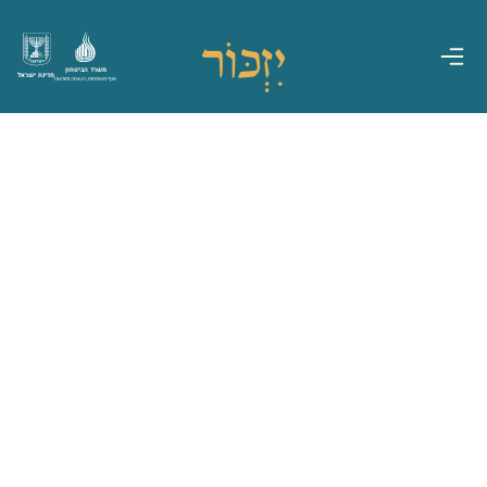
משרד הביטחון
מדינת ישראל
אגף משפחות, הנצחה ומורשת