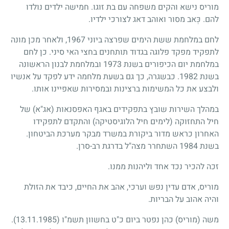
מוריס נישא והקים משפחה עם בת זוגו. חמישה ילדים נולדו
להם. כְּאב מסור ואוהב דאג לצורכי ילדיו.
לחם במלחמת ששת הימים שפרצה ביוני 1967, ולאחר מכן מונה
לתפקיד מפקד פלוגה בגדוד תותחנים בחצי האי סיני. כן לחם
במלחמת יום הכיפורים בשנת 1973 ובמלחמת לבנון הראשונה
בשנת 1982. כבשגרה, כך גם בשעת מלחמה ידע לפקד על אנשיו
ולבצע את כל המשימות ברצינות ובמסירות שאפיינו אותו.
במהלך השירות שובץ בתפקידים באגף האפסנאות (אג"א) של
חיל התחזוקה (לימים חיל הלוגיסטיקה) והתקדם לתפקידו
האחרון כראש מדור ביקורת במשרד מבקר מערכת הביטחון.
בשנת 1984 השתחרר מצה"ל בדרגת רב-סרן.
זכה להכיר נכד אחד וליהנות ממנו.
מוריס, אדם עדין נפש וערכי, אהב את החיים, כיבד את הזולת
והיה אהוב על הבריות.
משה (מוריס) כהן נפטר ביום כ"ט בחשוון תשמ"ו
(13.11.1985)
.