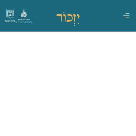
משרד הביטחון
מדינת ישראל
אגף משפחות, הנצחה ומורשת