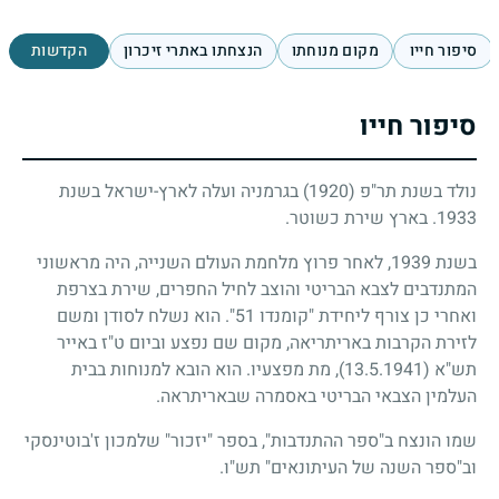
סיפור חייו
מקום מנוחתו
הנצחתו באתרי זיכרון
הקדשות
סיפור חייו
נולד בשנת תר"פ
(1920)
בגרמניה ועלה לארץ-ישראל בשנת
1933
. בארץ שירת כשוטר.
בשנת
1939
, לאחר פרוץ מלחמת העולם השנייה, היה מראשוני
המתנדבים לצבא הבריטי והוצב לחיל החפרים, שירת בצרפת
ואחרי כן צורף ליחידת "קומנדו
51
". הוא נשלח לסודן ומשם
לזירת הקרבות באריתריאה, מקום שם נפצע וביום ט"ז באייר
תש"א
(13.5.1941)
, מת מפצעיו. הוא הובא למנוחות בבית
העלמין הצבאי הבריטי באסמרה שבאריתראה.
שמו הונצח ב"ספר ההתנדבות", בספר "יזכור" שלמכון ז'בוטינסקי
וב"ספר השנה של העיתונאים" תש"ו.