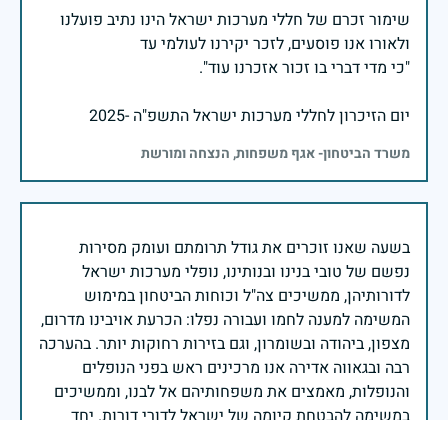
שימור זכרם של חללי מערכות ישראל הינו נתיב פועלנו
יום הזיכרון לחללי מערכות ישראל התשפ"ה -2025
משרד הביטחון- אגף משפחות, הנצחה ומורשת
בשעה שאנו זוכרים את גודל תרומתם ועומק מסירות
נפשם של טובי בנינו ובנותינו, נופלי מערכות ישראל
לדורותיהן, ממשיכים צה"ל וכוחות הביטחון במימוש
המשימה למענה לחמו ועבורה נפלו: הכרעת אויבינו מדרום,
מצפון, ביהודה ובשומרון, וגם בזירות רחוקות יותר. בהערכה
רבה ובגאווה אדירה אנו מרכינים ראש בפני הנופלים
והנופלות, מאמצים את משפחותיהם אל לבנו, וממשיכים
במשימה להבטחת קיומה של ישראל לדורי דורות. יחד
נעשה ונצליח.