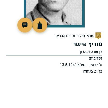
506246
טוראי
חיל החפרים הבריטי
מוריץ פישר
בן שרה ואהרון
נפל ביום
ט"ז באייר תש"א
13.5.1941
בן 21 בנופלו