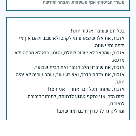
משרד הביטחון- אגף משפחות, הנצחה ומורשת
אזכור, את אלו שיצאו עימי לקרב ולא שבו, ולהם אין מי
אזכור, שהכאב לא יעבור לעולם, והזמן, הוא לא מרפה ולא
אזכור, את צדקת הדרך, ואשבע שוב, שמה שהיה לא יהיה
ביום הזה, אני נתקף געגוע לדמותם, לחיתוך דיבורם,
ומדליק נר לזיכרון דרכם ומורשתם!
אלוף דדו בר כליפא - ראש אגף כוח האדם בצה"ל