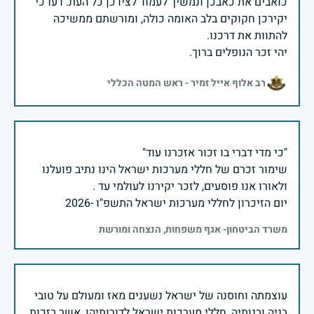
כואבים את כאבכן ונמשיך לעמוד לצידכן כל העת. דעו כי
יקירכן חקוקים בלב האומה כולה, ומורשתם ממשיכה
יהי זכר הנופלים ברוך.
רב אלוף אייל זמיר - ראש המטה הכללי
שימור זכרם של חללי מערכות ישראל הינו נתיב פועלנו
יום הזיכרון לחללי מערכות ישראל התשפ"ו -2026
משרד הביטחון- אגף משפחות, הנצחה ומורשת
עוצמתה וחוסנה של ישראל נשענים מאז ומעולם על טובי
בניה ובנותיה, חללי מערכות ישראל לדורותיהן, אשר בזכות