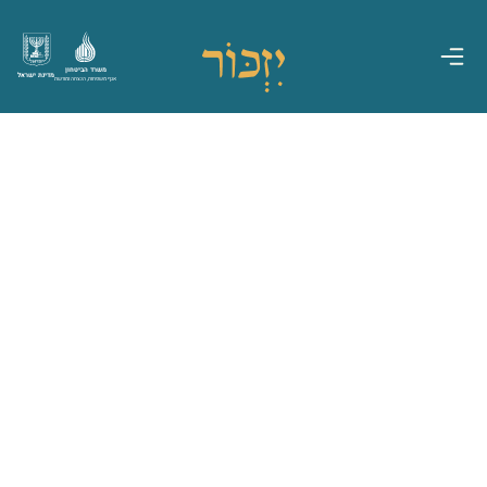
משרד הביטחון
מדינת ישראל
אגף משפחות, הנצחה ומורשת