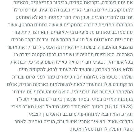
את ימיו בעבודה, בקריאת ספרים, בביקור במוזיאונים, בהאזנה
למוסיקה, בטיולים ברחבי הארץ ובעבודה מדעית, ועוד נותר לו
זמן גם לחבריו הרבים, שכן היה חבר למופת. הוא לא הסתפק
בתרומתו המדעית לחברה במחקרים שעשה בתחום הסרטן, אשר
פורסמו בביטאונים מקצועיים בין-לאומיים. הוא רצה לתת עוד
יותר ויזם התארגנות של תנועת התחדשות ערכית בקרב חברים
מהצבא ומהעבודה. בשנת חייו האחרונה העניק לו גורלו את אושר
האבהות. הוא נפעם מחוויה זו ושמחתו בבתו הקטנה ניכרה בו
בכל אשר הלך. בעיני חבריו נראה כאילו השפיע אז על הבת את
מלוא אוצר האהבה, שהועיד לה לעתיד לבוא, לתקופת חיים
שלמה. כשפרצה מלחמת יום-הכיפורים עמד לפני סיום עבודת
הדוקטורט שלו והתעתד לצאת להשתלמות בארצות הברית, אולם
המלחמה שיבשה את תוכניותיו. הוא גויס והשתתף עם יחידתו
בקרבות המרים בסיני. בסיור שנערך ביום י"ט בתשרי תשל"ד
(15.10.1973)
באזור ראס-סודר נפגע מיכאל באש מארב מצרי
ונהרג. הוא הובא למנוחת-עולמים בבית-העלמין הצבאי
בקרית-שאול. השאיר אחריו אישה ובת, הורים ואחיות. לאחר
נופלו הועלה לדרגת סמל-ראשון.