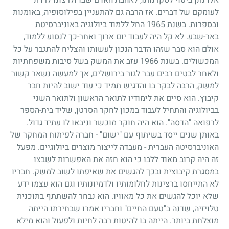
לעומקם של דברים. אז הרבה גם להתעניין בפילוסופיה, באומנות
ובספרות. בשנת
1965
החל ללמוד ביולוגיה באוניברסיטת
באר-שבע. לא קל היה לעבוד יום ארוך ואחר-כך לנסוע ללמוד,
אולם הוא סבר שזהו הדבר הנכון לעשותו והצליח להתגבר על כל
המכשולים. בשנת
1966
עזב את המשק בשל סיבות משפחתיות
ולאחר לבטים רבים עבר לגור בירושלים, אך למעשה נשאר קשור
למשק, הרבה לבקר בו והדגיש תמיד כי עוד ישוב להיות חבר
קיבוץ. הוא סיים את לימודיו לתואר הראשון ולתואר השני
בביולוגיה והתחיל לעבוד במכון לחקר הסרטן, שליד בית-הספר
לרפואה "הדסה". הוא היה חוקר מוכשר וניבאו לו עתיד גדול.
באותן שנים ייסד בשיתוף עם "ישום"
-
חברה לפיתוח המחקר של
האוניברסיטה העברית
-
מעבדה לייצור מוצרים ביולוגיים. מפעל
זה היה קרוב מאוד ללבו כי הוא חזה את האפשרות לשבצו
במסגרת קיבוצית ובכך להגשים את שאיפתו לשוב למשק. חבריו
לא התייחסו ברצינות לחלומותיו ולדמיונותיו וגם הוא עצמו ידע
שלא יוכל להגשים את כל מאוויו. הוא נבחר להשתתף בתוכנית
טלויזיה, שדנה ב"טעם החיים" וחבריו אמרו שבחירתו הייתה
מוצלחת ביותר. הייתה בו להיטות רבה לחיות ולפעול והוא מילא