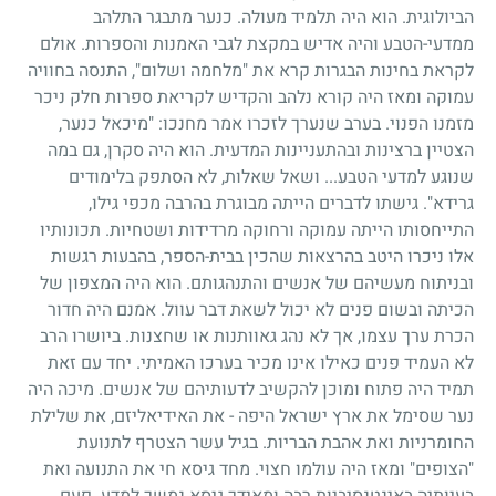
הביולוגית. הוא היה תלמיד מעולה. כנער מתבגר התלהב
ממדעי-הטבע והיה אדיש במקצת לגבי האמנות והספרות. אולם
לקראת בחינות הבגרות קרא את "מלחמה ושלום", התנסה בחוויה
עמוקה ומאז היה קורא נלהב והקדיש לקריאת ספרות חלק ניכר
מזמנו הפנוי. בערב שנערך לזכרו אמר מחנכו: "מיכאל כנער,
הצטיין ברצינות ובהתעניינות המדעית. הוא היה סקרן, גם במה
שנוגע למדעי הטבע... ושאל שאלות, לא הסתפק בלימודים
גרידא". גישתו לדברים הייתה מבוגרת בהרבה מכפי גילו,
התייחסותו הייתה עמוקה ורחוקה מרדידות ושטחיות. תכונותיו
אלו ניכרו היטב בהרצאות שהכין בבית-הספר, בהבעות רגשות
ובניתוח מעשיהם של אנשים והתנהגותם. הוא היה המצפון של
הכיתה ובשום פנים לא יכול לשאת דבר עוול. אמנם היה חדור
הכרת ערך עצמו, אך לא נהג גאוותנות או שחצנות. ביושרו הרב
לא העמיד פנים כאילו אינו מכיר בערכו האמיתי. יחד עם זאת
תמיד היה פתוח ומוכן להקשיב לדעותיהם של אנשים. מיכה היה
נער שסימל את ארץ ישראל היפה
-
את האידיאליזם, את שלילת
החומרניות ואת אהבת הבריות. בגיל עשר הצטרף לתנועת
"הצופים" ומאז היה עולמו חצוי. מחד גיסא חי את התנועה ואת
בעיותיה באינטנסיביות רבה ומאידך גיסא נמשך למדע. פעם