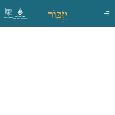
משרד הביטחון
מדינת ישראל
אגף משפחות, הנצחה ומורשת