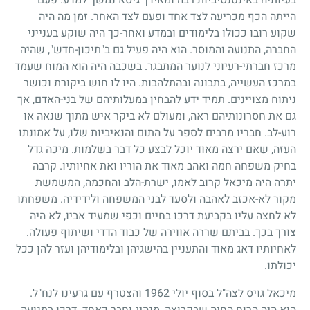
הייתה הכף מכריעה לצד אחד ופעם לצד האחר. זמן מה היה
שקוע רובו ככולו בלימודים ובמדע ואחר-כך היה שוקע בענייני
החברה, התנועה והמוסר. הוא היה פעיל גם ב"תיכון-חדש", שהיה
מרכז חברתי-רעיוני לנוער המתבגר. בשכבה היה הוא המוח שעמד
במרכז העשייה, בתבונה ובהתלהבות. היו לו חוש ביקורת וכושר
ניתוח מצויינים. תמיד ידע להבחין במעלותיהם של בני-האדם, אך
גם את חסרונותיהם ראה, ומעולם לא ביקר איש מתוך שנאה או
רוע-לב. חבריו מרבים לספר על התום והנאיביות שלו, על אמונתו
העזה, שאם ירצה מאוד יוכל לבצע כל דבר בשלמות. מיכה גדל
בחיק משפחה חמה ואהב מאוד את הוריו ואת אחיותיו. קרבה
יתרה היה מיכאל קרוב לאמו, ישרת-הלב והחכמה, המשמשת
מקור לא-אכזב לאהבה ולסעד לבני המשפחה ולידידיה. משפחתו
לא לחצה עליו בקביעת דרכו בחיים וכפי שמעיד אביו, לא היה
צורך בכך. בביתם שררה אווירה של כבוד הדדי ושיתוף פעולה.
לאחיותיו דאג מאוד והתעניין בהישגיהן ובלימודיהן ועזר להן ככל
יכולתו.
מיכאל גויס לצה"ל בסוף יולי
1962
והצטרף עם גרעינו לנח"ל.
הוא היה הרוח החיה שבקבוצה, מנהיג וחבר כאחד. דרכו בתנועה