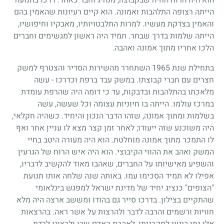
הייתה רצופה התלהבות ואמונה. הוא קיים רעיונות שהאמין בהם
והאמין בצדקת מעשיו. למרות התלבטויותיו, מאבקיו וחיפושיו,
הייתה שלמות בדרך שבחר. תמיד היה ראשון למגשימים וחברים
הלכו אחריו מתוך אמונה ואהבה.
בתחילת שנת
1965
השתחרר מהשירות הסדיר והצטרף למשק
חצרים עם חברי קבוצתו. במשק עבד ברפת וכדרכו
-
עשה
מלאכתו בהתלהבות ובדבקות, עד כי דומה היה שהרפת עומדת
במרכז עולמו. הייתה בו חיוניות עצומה וכל שעשה, עשה
בשלמות ומתוך אמונה, שזהו הדבר הנכון והיחיד. כשהיה חקלאי,
היה משוכנע שזה ייעודו
;
לאחר זמן קצר מצא לו עניין אחר ואף
לו התמכר מתוך אמונה מוחלטת. הוא היה מעורה היטב בחיי
המשק ואהב את ההווי הקיבוצי. הוא היה איש הרוח של הגרעין
והשפיע מאישיותו על החברים, שאהבו מאוד להקשיב לדבריו,
אפילו לא תמיד הסכימו עמו. באותה שנה שלחה אותו תנועת
"הצופים" כנציג יחיד של מדינת ישראל למפגש בינלאומי
שהתקיים בצילון. בדרכו סייר גם בהודו ומששב ארצה היה מלא
חוויות ורשמים והרבה לדבר ולהרצות על אשר ראה. בהרצאות
אלו נתן ביטוי לסקרנותו, לאהבת האדם שבו ולרצונו לרדת