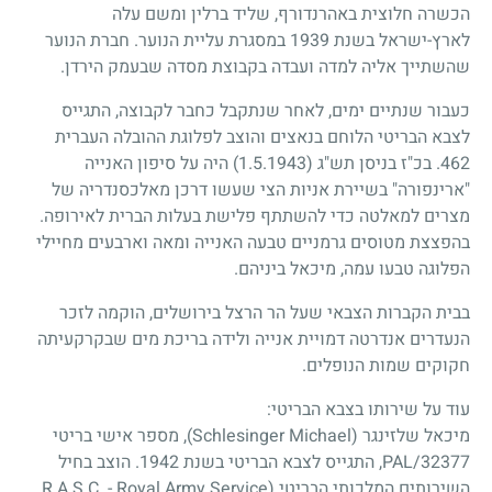
הכשרה חלוצית באהרנדורף, שליד ברלין ומשם עלה
לארץ-ישראל בשנת
1939
במסגרת עליית הנוער. חברת הנוער
שהשתייך אליה למדה ועבדה בקבוצת מסדה שבעמק הירדן.
כעבור שנתיים ימים, לאחר שנתקבל כחבר לקבוצה, התגייס
לצבא הבריטי הלוחם בנאצים והוצב לפלוגת ההובלה העברית
462
. בכ"ז בניסן תש"ג
(1.5.1943)
היה על סיפון האנייה
"ארינפורה" בשיירת אניות הצי שעשו דרכן מאלכסנדריה של
מצרים למאלטה כדי להשתתף פלישת בעלות הברית לאירופה.
בהפצצת מטוסים גרמניים טבעה האנייה ומאה וארבעים מחיילי
הפלוגה טבעו עמה, מיכאל ביניהם.
בבית הקברות הצבאי שעל הר הרצל בירושלים, הוקמה לזכר
הנעדרים אנדרטה דמויית אנייה ולידה בריכת מים שבקרקעיתה
חקוקים שמות הנופלים.
עוד על שירותו בצבא הבריטי:
מיכאל שלזינגר (Schlesinger Michael), מספר אישי בריטי
PAL/32377, התגייס לצבא הבריטי בשנת 1942. הוצב בחיל
השירותים המלכותי הבריטי (R.A.S.C. - Royal Army Service