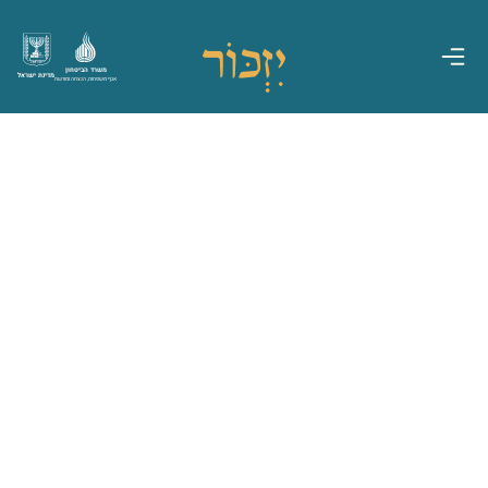
משרד הביטחון
מדינת ישראל
אגף משפחות, הנצחה ומורשת