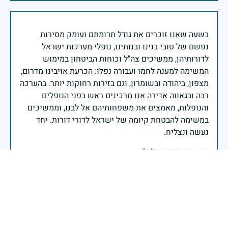
בשעה שאנו זוכרים את גודל תרומתם ועומק מסירות
נפשם של טובי בנינו ובנותינו, נופלי מערכות ישראל
לדורותיהן, ממשיכים צה"ל וכוחות הביטחון במימוש
המשימה למענה לחמו ועבורה נפלו: הכרעת אויבינו מדרום,
מצפון, ביהודה ובשומרון, וגם בזירות רחוקות יותר. בהערכה
רבה ובגאווה אדירה אנו מרכינים ראש בפני הנופלים
והנופלות, מאמצים את משפחותיהם אל לבנו, וממשיכים
במשימה להבטחת קיומה של ישראל לדורי דורות. יחד
נעשה ונצליח.
שר הביטחון ישראל כ"ץ
זיכרון חללינו מהווה עבורנו צו חיים, להמשיך ולפעול
לאורה של המורשת שהותירו לנו. אהבת המולדת מקודשת
בדם יקירנו, וביום זה, כבכל שנה, אנו מתייחדים עם זכר