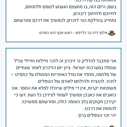
בשם, היום הזה, בו מתעצם הגעגוע לשמם ולדמותם,
נתחייב בהדלקת הנר לזכרם, להמשיך את דרכם ומורשתם.
אלוף דדו בר כליפא - ראש אגף כוח האדם
אני מתכבד להדליק נר זיכרון זה לזכר חיילות וחיילי צה״ל
שנפלו במערכות ישראל. ציון יום הזיכרון לאחר שנתיים
של מלחמה, מחדד את גודל האחריות המוטלת על כתפינו –
משפחות יקרות, אין די מילים שיוכלו למלא את החסר. אנו
כואבים את כאבכן ונמשיך לעמוד לצידכן כל העת. דעו כי
יקירכן חקוקים בלב האומה כולה, ומורשתם ממשיכה
יהי זכר הנופלים ברוך.