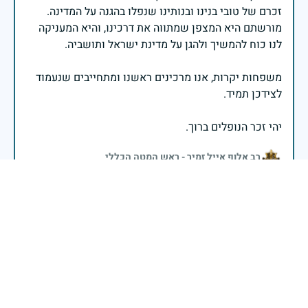
זכרם של טובי בנינו ובנותינו שנפלו בהגנה על המדינה.
מורשתם היא המצפן שמתווה את דרכינו, והיא המעניקה
משפחות יקרות, אנו מרכינים ראשנו ומתחייבים שנעמוד
יהי זכר הנופלים ברוך.
רב אלוף אייל זמיר - ראש המטה הכללי
לוחמי ומפקדי חטיבת הנח״ל מרכינים ראש ומתייחדים עם
זכרם של חללי הנח״ל . יהי זכרם ברוך!
29 באפריל 2025
דיווח