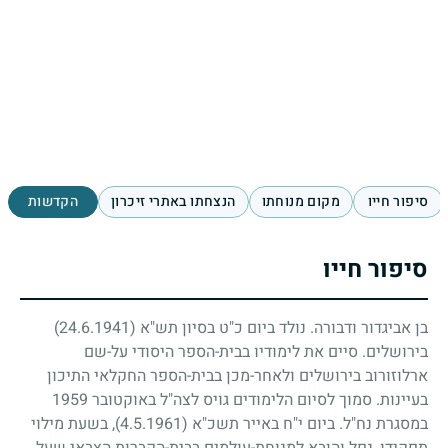
סיפור חייו
מקום מנוחתו
הנצחתו באתרי זיכרון
הקדשות
סיפור חייו
בן אביגדור ודבורה. נולד ביום כ"ט בסיון תש"א
(24.6.1941)
בירושלים. סיים את לימודיו בבית-הספר היסודי על-שם
ארלוזורוב בירושלים ולאחר-מכן בבית-הספר החקלאי התיכון
בעיינות. סמוך לסיום הלימודים גויס לצה"ל באוקטובר
1959
במסגרת נח"ל. ביום י"ח באייר תשכ"א
(4.5.1961)
, בשעת מילוי
תפקידו, נפל והובא למנוחת-עולמים בבית-הקברות הצבאי שעל