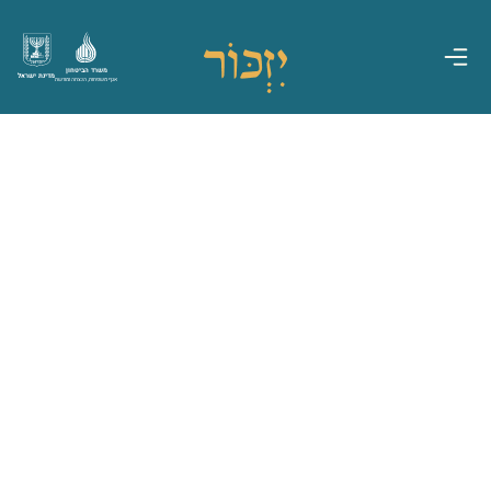
משרד הביטחון
מדינת ישראל
אגף משפחות, הנצחה ומורשת