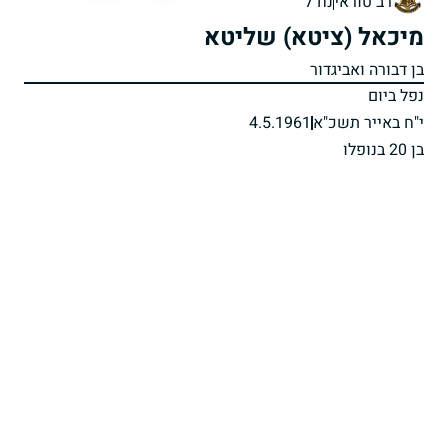
רב טוראי
נח`ל
מיכאל (ציטא) שליטא
בן דבורה ואביגדור
נפל ביום
י"ח באייר תשכ"א
4.5.1961
בן 20 בנופלו