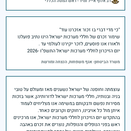
רב אלוף אייל זמיר - ראש המטה הכללי
שימור זכרם של חללי מערכות ישראל הינו נתיב פועלנו
יום הזיכרון לחללי מערכות ישראל התשפ"ו -2026
משרד הביטחון- אגף משפחות, הנצחה ומורשת
עוצמתה וחוסנה של ישראל נשענים מאז ומעולם על טובי
בניה ובנותיה, חללי מערכות ישראל לדורותיהן, אשר בזכות
מסירות נפשם ודבקותם במשימה אנו מצליחים לעמוד
בהתקדש יום הזיכרון לחללי מערכות ישראל, אנו מרכינים
ראש בפני הנופלים והנופלות, נוצרים את זכרם באהבה