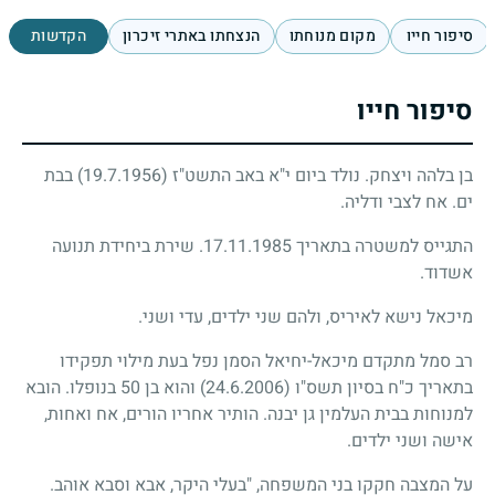
סיפור חייו
מקום מנוחתו
הנצחתו באתרי זיכרון
הקדשות
סיפור חייו
בן בלהה ויצחק. נולד ביום י"א באב התשט"ז
(19.7.1956)
בבת
ים. אח לצבי ודליה.
התגייס למשטרה בתאריך 17.11.1985. שירת ביחידת תנועה
אשדוד.
מיכאל נישא לאיריס, ולהם שני ילדים, עדי ושני.
רב סמל מתקדם מיכאל-יחיאל הסמן נפל בעת מילוי תפקידו
בתאריך כ"ח בסיון תשס"ו
(24.6.2006)
והוא בן 50 בנופלו. הובא
למנוחות בבית העלמין גן יבנה. הותיר אחריו הורים, אח ואחות,
אישה ושני ילדים.
על המצבה חקקו בני המשפחה, "בעלי היקר, אבא וסבא אוהב.