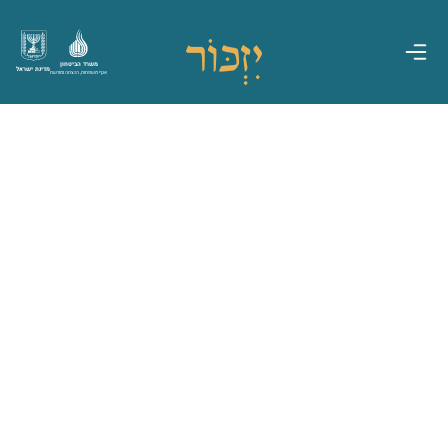
משרד הביטחון
מדינת ישראל
אגף משפחות, הנצחה ומורשת