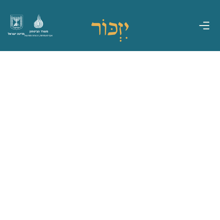
משרד הביטחון
מדינת ישראל
אגף משפחות, הנצחה ומורשת