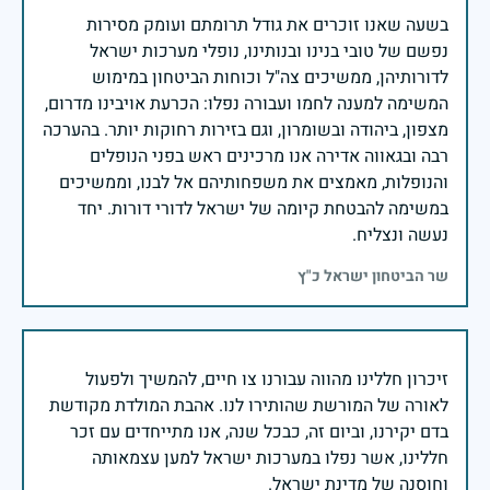
בשעה שאנו זוכרים את גודל תרומתם ועומק מסירות
נפשם של טובי בנינו ובנותינו, נופלי מערכות ישראל
לדורותיהן, ממשיכים צה"ל וכוחות הביטחון במימוש
המשימה למענה לחמו ועבורה נפלו: הכרעת אויבינו מדרום,
מצפון, ביהודה ובשומרון, וגם בזירות רחוקות יותר. בהערכה
רבה ובגאווה אדירה אנו מרכינים ראש בפני הנופלים
והנופלות, מאמצים את משפחותיהם אל לבנו, וממשיכים
במשימה להבטחת קיומה של ישראל לדורי דורות. יחד
נעשה ונצליח.
שר הביטחון ישראל כ"ץ
זיכרון חללינו מהווה עבורנו צו חיים, להמשיך ולפעול
לאורה של המורשת שהותירו לנו. אהבת המולדת מקודשת
בדם יקירנו, וביום זה, כבכל שנה, אנו מתייחדים עם זכר
חללינו, אשר נפלו במערכות ישראל למען עצמאותה
וחוסנה של מדינת ישראל.