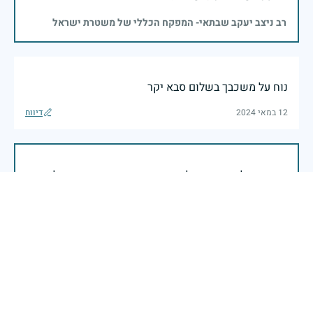
רב ניצב יעקב שבתאי- המפקח הכללי של משטרת ישראל
נוח על משכבך בשלום סבא יקר
12 במאי 2024
דיווח
כאשר דגלינו מורדים לחצי התורן וראשינו מורכנים לזכר
הנופלים והנופלות במערכות ישראל, ממשיכים לוחמי צה״ל
ומפקדיו בלחימה בדרום, בצפון, ביהודה ובשומרון ובזירות
נוספות.על כל דור מוטלת המשימה של הגנת העם והארץ -
משימה שאף פעם אינה פוסקת. נצדיע בגעגוע ובגאווה
לנופלים ולנופלות, נחבק את משפחותיהם, ונמשיך ברוח
עם ישראל חי.