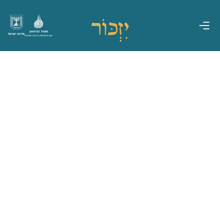
משרד הביטחון
מדינת ישראל
אגף משפחות, הנצחה ומורשת