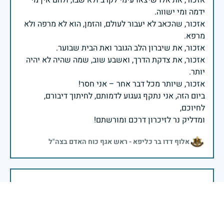
אזכור, את אלו שיצאו עימי לקרב ולא שבו, ולהם אין מי
אזכור, שהכאב לא יעבור לעולם, והזמן, הוא לא מרפה ולא
אזכור, את צדקת הדרך, ואשבע שוב, שמה שהיה לא יהיה
ביום הזה, אני נתקף געגוע לדמותם, לחיתוך דיבורם,
ומדליק נר לזיכרון דרכם ומורשתם!
אלוף דדו בר כליפא - ראש אגף כוח האדם בצה"ל
בכאב, בהצדעה ובתקווה אני מתכבד להדליק נר זיכרון זה.
השנה, כשאנו נלחמים במלחמה ארוכה, רב זירתית וצודקת,
הזיכרון נושא משמעות עמוקה. ביום זה נעצור ונתייחד עם