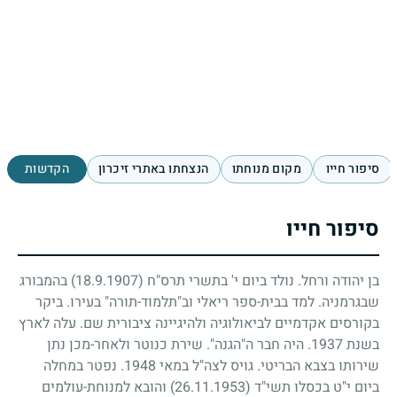
סיפור חייו
מקום מנוחתו
הנצחתו באתרי זיכרון
הקדשות
סיפור חייו
בן יהודה ורחל. נולד ביום י' בתשרי תרס"ח
(18.9.1907)
בהמבורג
שבגרמניה. למד בבית-ספר ריאלי וב"תלמוד-תורה" בעירו. ביקר
בקורסים אקדמיים לביאולוגיה ולהיגיינה ציבורית שם. עלה לארץ
בשנת
1937
. היה חבר ה"הגנה". שירת כנוטר ולאחר-מכן נתן
שירותו בצבא הבריטי. גויס לצה"ל במאי
1948
. נפטר במחלה
ביום י"ט בכסלו תשי"ד
(26.11.1953)
והובא למנוחת-עולמים