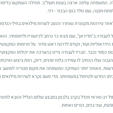
. המשפחה עלתה ארצה בשנת תשל"ב. תחילה השתקעו בדימונה
תח-תקוה, שם נולד בנם הבכור
-
דני.
אחר טירונות מקוצרת שוחרר והוצב לשרות מילואים בחיל-הנדסה
עבודה ב"תדיראן", שם מצא כר נרחב לכישוריו וליוזמותיו. הוא 
ת הידראוליות ועוד, וקודם לדרגת ראש מדור. על תרומתו המקצו
וס כספי נכבד. חבריו לעבודה ציינו בהערכה את יכולתו המקצוע
בוה שלו הכתיב לו עמידה בלוח זמנים, דיוק, רמת ביצוע ואיכות
נדרשות. מאוחר יותר העתיקה המשפחה את מקום מגוריה למושב א
תו החדש ולטיפול במשפחתו. מדי פעם נקרא לשירות מילואים ולד
ל רב-טוראי מנדל בקרב בלבנון במבצע שלום הגליל והובא למנו
ת, שני בנים, הורים ואחות.