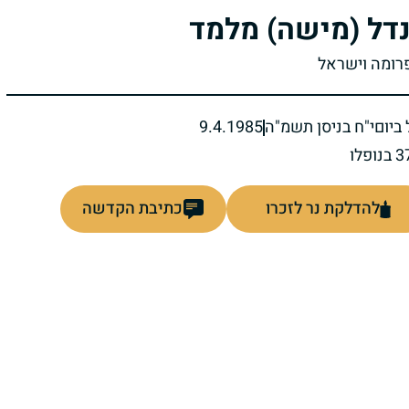
דל (מישה) מלמד
פרומה וישראל
ביום
י"ח בניסן תשמ"ה
9.4.1985
להדלקת נר לזכרו
כתיבת הקדשה