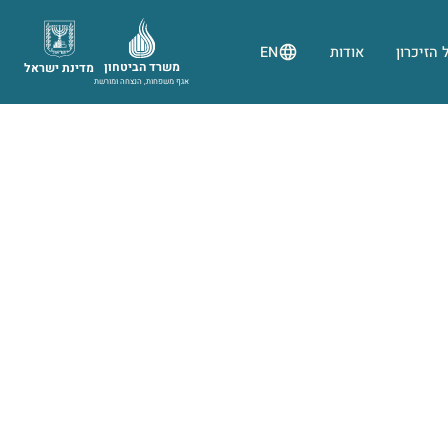
 הזיכרון
אודות
EN
משרד הביטחון
מדינת ישראל
אגף משפחות, הנצחה ומורשת