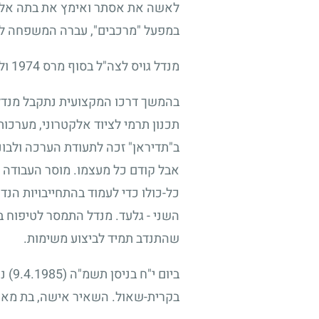
לאשה את אסתר ואימץ את בתה אלה
במפעל "מרכבים", עברה המשפחה לפ
מנדל גויס לצה"ל בסוף מרס
1974
ול
בהמשך דרכו המקצועית נתקבל מנדל ל
תכנון תרמי לציוד אלקטרוני, מערכו
ב"תדיראן" זכה לתעודת הערכה ולבונ
אבל קודם כל מעצמו. מוסר העבודה הג
כל-כולו כדי לעמוד בהתחייבויות ה
השני
-
גלעד. מנדל התמסר לטיפוח בי
שהתנדב תמיד לביצוע משימות.
ביום י"ח בניסן תשמ"ה
(9.4.1985)
נפ
בקרית-שאול. השאיר אישה, בת מאומצ