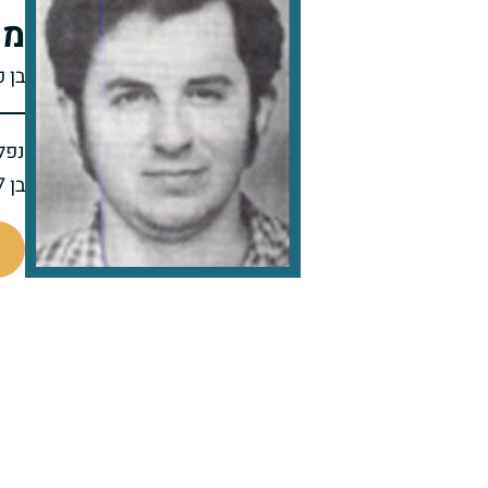
מנ
בן 
נפל 
בן 37 בנופלו
511050