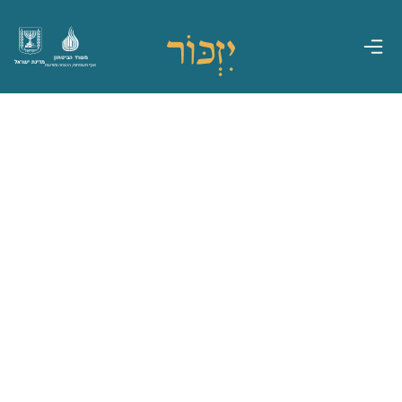
משרד הביטחון
מדינת ישראל
אגף משפחות, הנצחה ומורשת