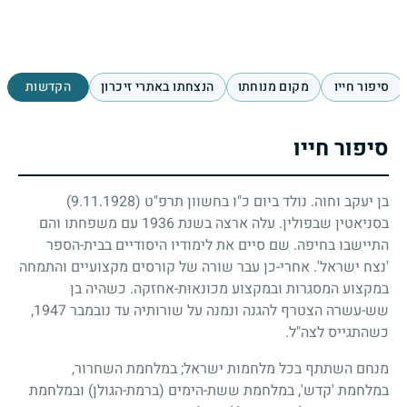
סיפור חייו
מקום מנוחתו
הנצחתו באתרי זיכרון
הקדשות
סיפור חייו
בן יעקב וחוה. נולד ביום כ"ו בחשוון תרפ"ט
(9.11.1928)
בסניאטין שבפולין. עלה ארצה בשנת
1936
עם משפחתו והם
התיישבו בחיפה. שם סיים את לימודיו היסודיים בבית-הספר
'נצח ישראל'. אחרי-כן עבר שורה של קורסים מקצועיים והתמחה
במקצוע המסגרות ובמקצוע מכונאות-אחזקה. כשהיה בן
שש-עשרה הצטרף להגנה ונמנה על שורותיה עד נובמבר
1947
,
כשהתגייס לצה"ל.
מנחם השתתף בכל מלחמות ישראל
;
במלחמת השחרור,
במלחמת 'קדש', במלחמת ששת-הימים (ברמת-הגולן) ובמלחמת