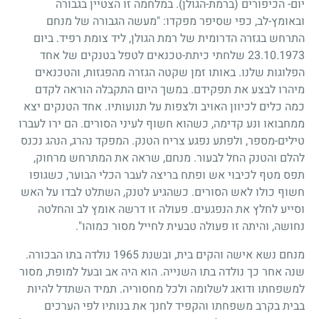
יום- הכיפורים (ברמת-הגולן). במלחמה זו הצטיין בגבורה
ובאומץ-לב, כפי שסיפר מפקדו: "מעשה הגבורה של מנחם
התרחש בגזרה הדרומית של רמת הגולן, ליד צומת רפיד. ביום
23.10.1973
שלחתי כיתת-טכנאים לטפל בטנקים של אחד
הפלוגות שלנו. באותו זמן שקטה הגזרה מהפגזות, והטכנאים
מיהרו לבצע את תפקידם. במשך היום התקבלה הוראה לקדם
כמה כלים לכיוון האויב ולצפות על תנועותיו. אחד הטנקים יצא
ממחבואו ונע קדימה, כשהוא חשוף לעיני הסורים. הם ירו לעברו
טילים-מספר, ולפתע נפגע צריח הטנק. המפקד נהרג, הנהג נכנס
להלם והטנק החל לבעור. מנחם, שראה את המתרחש מרחוק,
תפס מטף לכיבוי אש ופתח בריצה לעבר הכלי הבוער, כשגופו
חשוף כולו לאש הסורים. כשהגיע לטנק, השתלט לבדו על האש
וסייע לחלץ את הנפגעים. פעולה זו דרשה אומץ לב והחלטה
נחושה, והיתה זו פעולה טבעית לחייל מסור כמוהו".
מנחם נשא אישה והקים בית, ובשנת
1965
נולדה בתו הבכורה.
שנה אחר כך נולדה בתו השנייה. הוא היה אב ובעל למופת, מסור
למשפחתו ודואג לשלומה ולכל מחסוריה. תמיד השתדל להיות
בבית בקרב משפחתו והקפיד לחנך את בנותיו לפי הערכים