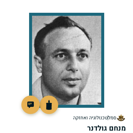
96851
סמל
טכנולוגיה ואחזקה
מנחם גולדנר