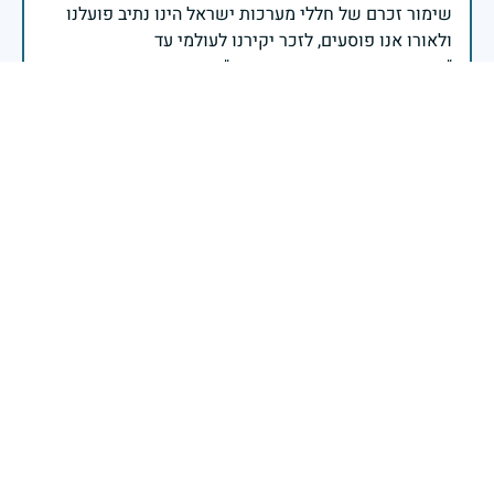
שימור זכרם של חללי מערכות ישראל הינו נתיב פועלנו
יום הזיכרון לחללי מערכות ישראל התשפ"ה -2025
משרד הביטחון- אגף משפחות, הנצחה ומורשת
אזכור, את אלו שיצאו עימי לקרב ולא שבו, ולהם אין מי
אזכור, שהכאב לא יעבור לעולם, והזמן, הוא לא מרפה ולא
אזכור, את צדקת הדרך, ואשבע שוב, שמה שהיה לא יהיה