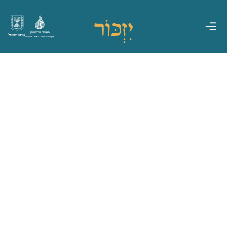
משרד הביטחון
מדינת ישראל
אגף משפחות, הנצחה ומורשת