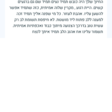
החיוך שלך היה כובש תמיד נעים תמיד שם גם ברגעים
קשים. היית רגוע , מקרין שלוה אמיתית, כזה שתמיד אפשר
להשען עליו. אהבת לעזור. כל מי שפנה אליך תמיד זכה
למענה ללב פתוח ליד מושטת. לא חיפסת תשומת לב רק
עשית טוב בדרכך הצנועה מיתוך כבוד ואכפתיות אמיתית.
תשמור עלינו אח אהוב הלב תמיד איתך לנצח
עליזה מנשה
|
29 באפריל 2025
דיווח
בכאב, בהצדעה ובתקווה אני מתכבד להדליק נר זיכרון זה.
השנה, כשאנו נלחמים במלחמה ארוכה, רב זירתית וצודקת,
הזיכרון נושא משמעות עמוקה. ביום זה נעצור ונתייחד עם
זכרם של טובי בנינו ובנותינו שנפלו בהגנה על המדינה.
מורשתם היא המצפן שמתווה את דרכינו, והיא המעניקה
משפחות יקרות, אנו מרכינים ראשנו ומתחייבים שנעמוד