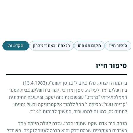
סיפור חייו
מקום מנוחתו
הנצחתו באתרי זיכרון
הקדשות
סיפור חייו
בן תמרה ויצחק. נולד ביום ל' בניסן תשמ"ג
(13.4.1983)
בירושלים. אח לעליזה, ניסן ומרדכי. למד בירושלים, בבית הספר
הממלכתי-דתי "ברנדט" שבשכונת נווה יעקב, ובישיבה התיכונית
"קריית נוער". בכיתה י' החל ללמוד אלקטרוניקה ובשל נטייתו
לתחום זה, כמו גם למחשבים, המשיך לכיתות י"ג-י"ד.
מנחם היה אדם שקט שתוכו כברו. עזרה לזולת הייתה אחד
הערכים העיקריים שבהם דבק והוא הרבה לעזור לזקנים. השתדל