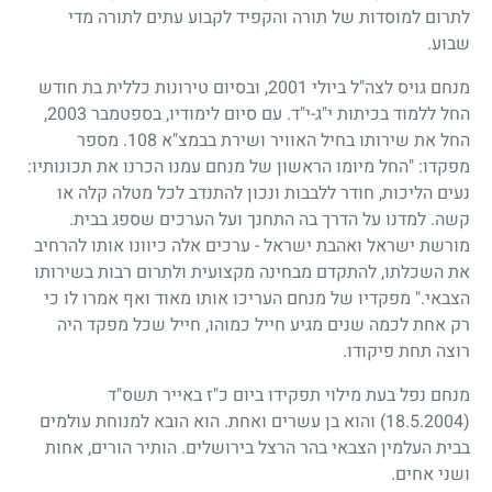
לתרום למוסדות של תורה והקפיד לקבוע עתים לתורה מדי
שבוע.
מנחם גויס לצה"ל ביולי 2001, ובסיום טירונות כללית בת חודש
החל ללמוד בכיתות י"ג-י"ד. עם סיום לימודיו, בספטמבר 2003,
החל את שירותו בחיל האוויר ושירת בבמצ"א 108. מספר
מפקדו: "החל מיומו הראשון של מנחם עמנו הכרנו את תכונותיו:
נעים הליכות, חודר ללבבות ונכון להתנדב לכל מטלה קלה או
קשה. למדנו על הדרך בה התחנך ועל הערכים שספג בבית.
מורשת ישראל ואהבת ישראל - ערכים אלה כיוונו אותו להרחיב
את השכלתו, להתקדם מבחינה מקצועית ולתרום רבות בשירותו
הצבאי." מפקדיו של מנחם העריכו אותו מאוד ואף אמרו לו כי
רק אחת לכמה שנים מגיע חייל כמוהו, חייל שכל מפקד היה
רוצה תחת פיקודו.
מנחם נפל בעת מילוי תפקידו ביום כ"ז באייר תשס"ד
(18.5.2004)
והוא בן עשרים ואחת. הוא הובא למנוחת עולמים
בבית העלמין הצבאי בהר הרצל בירושלים. הותיר הורים, אחות
ושני אחים.