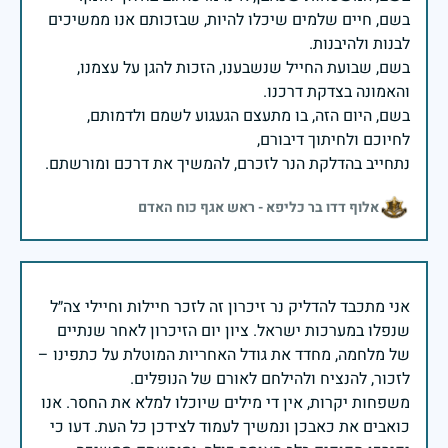
בשם, חיים שלמים שיכלו להיות, שבזכותם אנו ממשיכים
בשם, שבועת החייל שנשבענו, הזכות להגן על עצמנו,
בשם, היום הזה, בו מתעצם הגעגוע לשמם ולדמותם,
נתחייב בהדלקת הנר לזכרם, להמשיך את דרכם ומורשתם.
אלוף דדו בר כליפא - ראש אגף כוח האדם
אני מתכבד להדליק נר זיכרון זה לזכר חיילות וחיילי צה״ל
שנפלו במערכות ישראל. ציון יום הזיכרון לאחר שנתיים
של מלחמה, מחדד את גודל האחריות המוטלת על כתפינו –
משפחות יקרות, אין די מילים שיוכלו למלא את החסר. אנו
כואבים את כאבכן ונמשיך לעמוד לצידכן כל העת. דעו כי