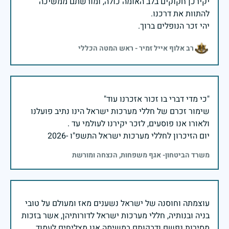
יקירכן חקוקים בלב האומה כולה, ומורשתם ממשיכה
יהי זכר הנופלים ברוך.
רב אלוף אייל זמיר - ראש המטה הכללי
שימור זכרם של חללי מערכות ישראל הינו נתיב פועלנו
יום הזיכרון לחללי מערכות ישראל התשפ"ו -2026
משרד הביטחון- אגף משפחות, הנצחה ומורשת
עוצמתה וחוסנה של ישראל נשענים מאז ומעולם על טובי
בניה ובנותיה, חללי מערכות ישראל לדורותיהן, אשר בזכות
מסירות נפשם ודבקותם במשימה אנו מצליחים לעמוד