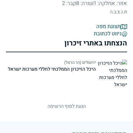
אזור: א
חלקה: 1
שורה: 8
קבר: 2
ת.נ.צ.ב.ה
תצוגת מפה
ניווט לכתובת
הנצחתו באתרי זיכרון
ירושלים (הר הרצל)
היכל הזיכרון הממלכתי לחללי מערכות ישראל
strings.fallen.memorialSubtitle
הגעת לסוף הרשימה