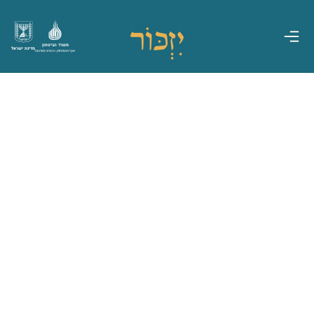
משרד הביטחון
מדינת ישראל
אגף משפחות, הנצחה ומורשת