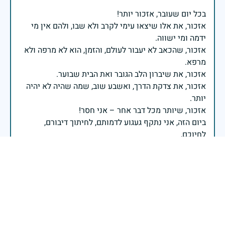
אזכור, את אלו שיצאו עימי לקרב ולא שבו, ולהם אין מי
אזכור, שהכאב לא יעבור לעולם, והזמן, הוא לא מרפה ולא
אזכור, את צדקת הדרך, ואשבע שוב, שמה שהיה לא יהיה
ביום הזה, אני נתקף געגוע לדמותם, לחיתוך דיבורם,
ומדליק נר לזיכרון דרכם ומורשתם!
אלוף דדו בר כליפא - ראש אגף כוח האדם בצה"ל
בכאב, בהצדעה ובתקווה אני מתכבד להדליק נר זיכרון זה.