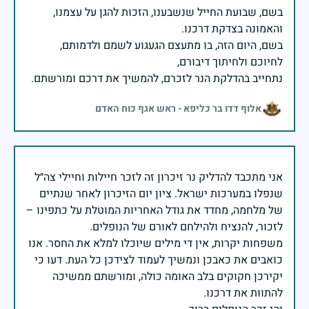
בשם, שבועת החייל שנשבענו, הזכות להגן על עצמנו,
בשם, היום הזה, בו מתעצם הגעגוע לשמם ולדמותם,
נתחייב בהדלקת הנר לזכרם, להמשיך את דרכם ומורשתם.
אלוף דדו בר כליפא - ראש אגף כוח האדם
אני מתכבד להדליק נר זיכרון זה לזכר חיילות וחיילי צה״ל
שנפלו במערכות ישראל. ציון יום הזיכרון לאחר שנתיים
של מלחמה, מחדד את גודל האחריות המוטלת על כתפינו –
משפחות יקרות, אין די מילים שיוכלו למלא את החסר. אנו
כואבים את כאבכן ונמשיך לעמוד לצידכן כל העת. דעו כי
יקירכן חקוקים בלב האומה כולה, ומורשתם ממשיכה