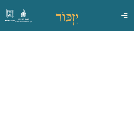
משרד הביטחון
מדינת ישראל
אגף משפחות, הנצחה ומורשת