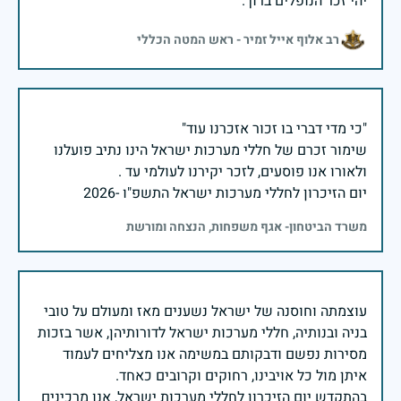
יהי זכר הנופלים ברוך.
רב אלוף אייל זמיר - ראש המטה הכללי
שימור זכרם של חללי מערכות ישראל הינו נתיב פועלנו
יום הזיכרון לחללי מערכות ישראל התשפ"ו -2026
משרד הביטחון- אגף משפחות, הנצחה ומורשת
עוצמתה וחוסנה של ישראל נשענים מאז ומעולם על טובי
בניה ובנותיה, חללי מערכות ישראל לדורותיהן, אשר בזכות
מסירות נפשם ודבקותם במשימה אנו מצליחים לעמוד
בהתקדש יום הזיכרון לחללי מערכות ישראל, אנו מרכינים